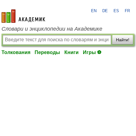
EN
DE
ES
FR
academic.ru
Словари и энциклопедии на Академике
Найти!
Толкования
Переводы
Книги
Игры ⚽