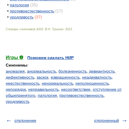
•
патология
(25)
•
противоестественность
(17)
•
уродливость
(37)
Словарь синонимов ASIS.
В.Н. Тришин
.
2013
.
.
Игры ⚽
Поможем сделать НИР
Синонимы
:
аномалия
,
анормальность
,
болезненность
,
девиантность
,
дефективность
,
заскок
,
извращенность
,
неадекватность
,
неестественность
,
ненормальность
,
неполноценность
,
непорядок
,
неправильность
,
несоответствие
,
отступление от
общепринятого
,
патология
,
противоестественность
,
уродливость
отклонение
отклоненный