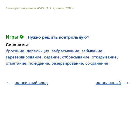
Словарь синонимов ASIS.
В.Н. Тришин
.
2013
.
.
Игры ⚽
Нужно решить контрольную?
Синонимы
:
бросание
,
дереликция
,
забрасывание
,
забывание
,
зарезервирование
,
кидание
,
отбрасывание
,
откидывание
,
отметание
,
покидание
,
резервирование
,
сохранение
оставивший след
оставленный