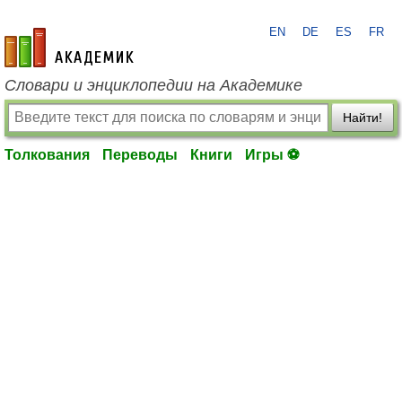
EN
DE
ES
FR
academic.ru
Словари и энциклопедии на Академике
Найти!
Толкования
Переводы
Книги
Игры ⚽