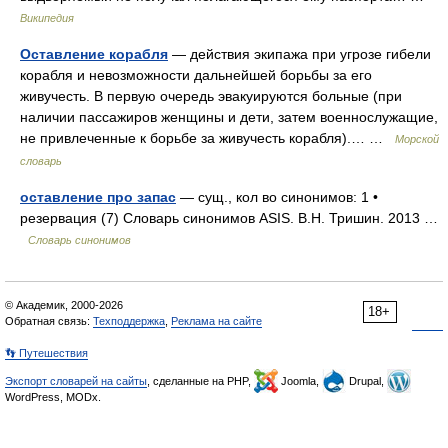
Википедия
Оставление корабля
— действия экипажа при угрозе гибели
корабля и невозможности дальнейшей борьбы за его
живучесть. В первую очередь эвакуируются больные (при
наличии пассажиров женщины и дети, затем военнослужащие,
не привлеченные к борьбе за живучесть корабля).… …
Морской
словарь
оставление про запас
— сущ., кол во синонимов: 1 •
резервация (7) Словарь синонимов ASIS. В.Н. Тришин. 2013 …
Словарь синонимов
© Академик, 2000-2026
18+
Обратная связь:
Техподдержка
,
Реклама на сайте
👣 Путешествия
Экспорт словарей на сайты
, сделанные на PHP,
Joomla,
Drupal,
WordPress, MODx.