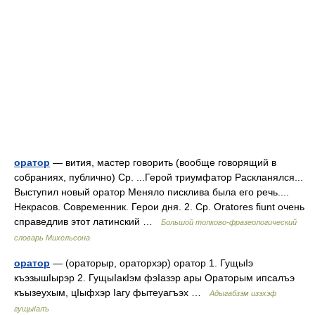
оратор
— вития, мастер говорить (вообще говорящий в
собраниях, публично) Ср. ...Герой триумфатор Раскланялся...
Выступил новый оратор Меняло писклива была его речь....
Некрасов. Современник. Герои дня. 2. Ср. Oratores fiunt очень
справедлив этот латинский …
Большой толково-фразеологический
словарь Михельсона
оратор
— (ораторыр, ораторхэр) оратор 1. ГущыIэ
къэзышIырэр 2. ГущыIакIэм фэIазэр ары Ораторым ипсалъэ
къызеухым, цIыфхэр Iагу фытеуагъэх …
Адыгабзэм изэхэф
гущыIалъ