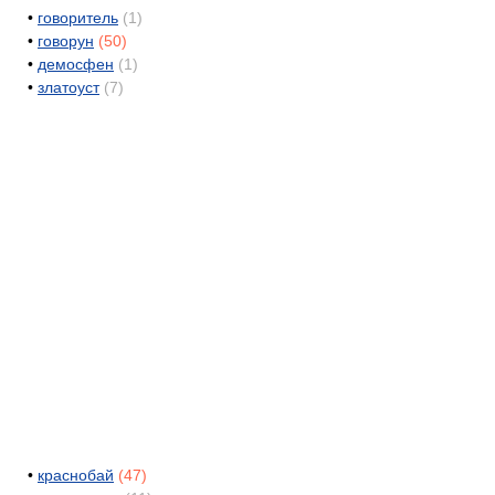
•
говоритель
(1)
•
говорун
(50)
•
демосфен
(1)
•
златоуст
(7)
•
краснобай
(47)