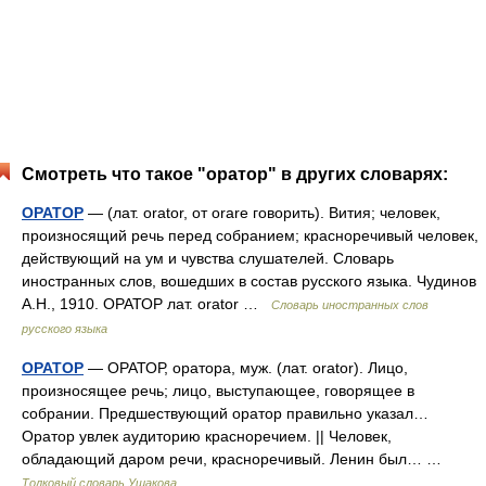
Смотреть что такое "оратор" в других словарях:
ОРАТОР
— (лат. orator, от orare говорить). Вития; человек,
произносящий речь перед собранием; красноречивый человек,
действующий на ум и чувства слушателей. Словарь
иностранных слов, вошедших в состав русского языка. Чудинов
А.Н., 1910. ОРАТОР лат. orator …
Словарь иностранных слов
русского языка
ОРАТОР
— ОРАТОР, оратора, муж. (лат. orator). Лицо,
произносящее речь; лицо, выступающее, говорящее в
собрании. Предшествующий оратор правильно указал…
Оратор увлек аудиторию красноречием. || Человек,
обладающий даром речи, красноречивый. Ленин был… …
Толковый словарь Ушакова