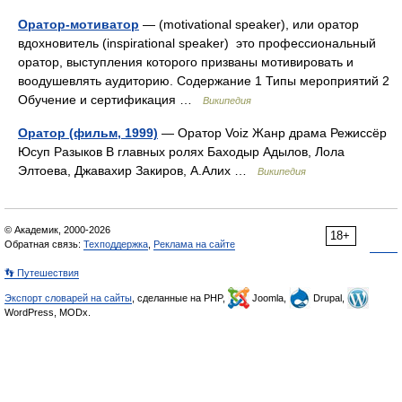
Оратор-мотиватор
— (motivational speaker), или оратор
вдохновитель (inspirational speaker) это профессиональный
оратор, выступления которого призваны мотивировать и
воодушевлять аудиторию. Содержание 1 Типы мероприятий 2
Обучение и сертификация …
Википедия
Оратор (фильм, 1999)
— Оратор Voiz Жанр драма Режиссёр
Юсуп Разыков В главных ролях Баходыр Адылов, Лола
Элтоева, Джавахир Закиров, А.Алих …
Википедия
© Академик, 2000-2026
18+
Обратная связь:
Техподдержка
,
Реклама на сайте
👣 Путешествия
Экспорт словарей на сайты
, сделанные на PHP,
Joomla,
Drupal,
WordPress, MODx.