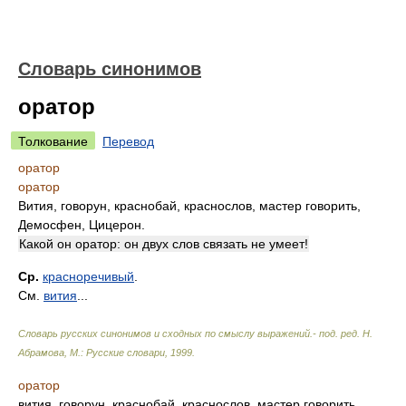
Словарь синонимов
оратор
Толкование
Перевод
оратор
оратор
Вития, говорун, краснобай, краснослов, мастер говорить,
Демосфен, Цицерон.
Какой он оратор: он двух слов связать не умеет!
Ср.
красноречивый
.
См.
вития
...
Словарь русских синонимов и сходных по смыслу выражений.- под. ред. Н.
Абрамова, М.: Русские словари
,
1999
.
оратор
вития, говорун, краснобай, краснослов, мастер говорить,