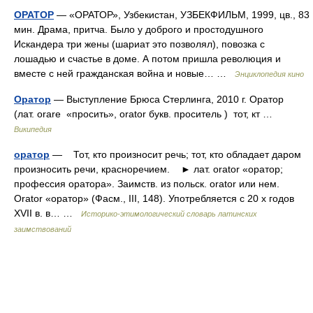
ОРАТОР
— «ОРАТОР», Узбекистан, УЗБЕКФИЛЬМ, 1999, цв., 83
мин. Драма, притча. Было у доброго и простодушного
Искандера три жены (шариат это позволял), повозка с
лошадью и счастье в доме. А потом пришла революция и
вместе с ней гражданская война и новые… …
Энциклопедия кино
Оратор
— Выступление Брюса Стерлинга, 2010 г. Оратор
(лат. orare «просить», orator букв. проситель ) тот, кт …
Википедия
оратор
— Тот, кто произносит речь; тот, кто обладает даром
произносить речи, красноречием. ► лат. orator «оратор;
профессия оратора». Заимств. из польск. orator или нем.
Orator «оратор» (Фасм., III, 148). Употребляется с 20 х годов
XVII в. в… …
Историко-этимологический словарь латинских
заимствований