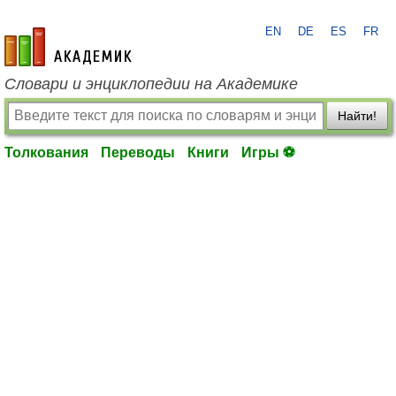
EN
DE
ES
FR
academic.ru
Словари и энциклопедии на Академике
Найти!
Толкования
Переводы
Книги
Игры ⚽