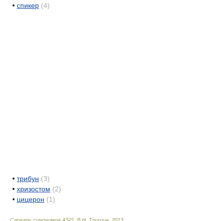
•
спикер
(4)
•
трибун
(3)
•
хризостом
(2)
•
цицерон
(1)
Словарь синонимов ASIS.
В.Н. Тришин
.
2013
.