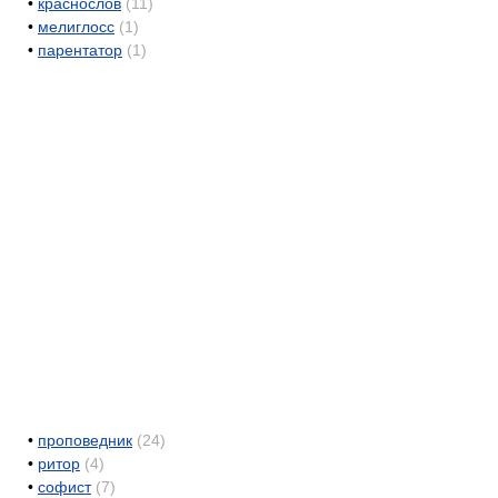
•
краснослов
(11)
•
мелиглосс
(1)
•
парентатор
(1)
•
проповедник
(24)
•
ритор
(4)
•
софист
(7)