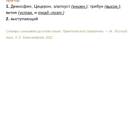
оратор
1.
Демосфен, Цицерон, златоуст
(
книжн.
);
трибун
(
высок.
);
вития
(
устар.
и
трад.-поэт.
)
2.
выступающий
Словарь синонимов русского языка. Практический справочник. — М.: Русский
язык.
З. Е. Александрова
.
2011
.