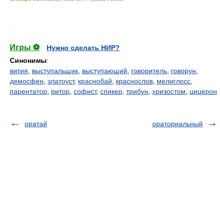
.
Игры ⚽
Нужно сделать НИР?
Синонимы
:
вития
,
выступальщик
,
выступающий
,
говоритель
,
говорун
,
демосфен
,
златоуст
,
краснобай
,
краснослов
,
мелиглосс
,
парентатор
,
ритор
,
софист
,
спикер
,
трибун
,
хризостом
,
цицерон
оратай
ораториальный