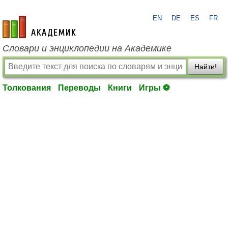
EN
DE
ES
FR
academic.ru
Словари и энциклопедии на Академике
Найти!
Толкования
Переводы
Книги
Игры ⚽