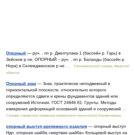
Опорный
— руч. , лп р. Джелтулака 1 (бассейн р. Гарь) в
Зейском р не; ОПОРНЫЙ – руч. , лп р. Баланды (бассейн р.
Нора) в Селемджинском р не …
Топонимический словарь Амурской
области
Опорный знак
— Знак, практически неподвижный в
горизонтальной плоскости, относительно которого
определяются сдвиги и крены фундаментов зданий или
сооружений Источник: ГОСТ 24846 81: Грунты. Методы
измерения деформаций оснований зданий и сооружений …
Словарь-справочник терминов нормативно-технической документации
опорный выступ крепежного изделия
— опорный выступ
Ндп. опорная шайба «мертвая шайба» Кольцевой выступ на