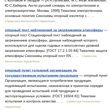
с колпаком и гнездом — [Я.Н.Лугинский, М.С.Фези Жилинская,
Ю.С.Кабиров. Англо русский словарь по электротехнике и
электроэнергетике, Москва, 1999] Тематики электротехника,
основные понятия Синонимы опорный изолятор с… …
Справочник технического переводчика
опорный пост наблюдений за загрязнением атмосферы
—
опорный пост Стационарный пост наблюдений за
загрязнением атмосферы, данные наблюдений которого
используются для оценки годовых и многолетних уровней
загрязнения атмосферы. [ГОСТ 17.2.1.03 84] Тематики защита
атмосферы Синонимы опорный пост EN… …
Справочник
технического переводчика
опорный пункт головной организации по
государственным испытаниям продукции
— опорный пункт
Организация, являющаяся потребителем продукции,
подлежащей испытаниям, назначенная в принятом порядке
для проведения испытаний этой продукции в
эксплуатационных условиях. [ГОСТ 16504 81] Тематики
испытания и контроль качества… …
Справочник технического
переводчика