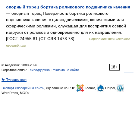
опорный торец бортика роликового подшипника качения
— опорный торец Поверхность бортика роликового
подшипника качения с цилиндрическими, коническими или
сферическими роликами, служащая для восприятия осевой
нагрузки от роликов и одновременно для их направления.
[ГОСТ 24955 81 (СТ СЭВ 1473 78)]… …
Справочник технического
переводчика
© Академик, 2000-2026
18+
Обратная связь:
Техподдержка
,
Реклама на сайте
👣 Путешествия
Экспорт словарей на сайты
, сделанные на PHP,
Joomla,
Drupal,
WordPress, MODx.