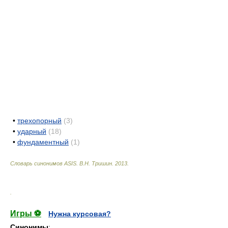
•
трехопорный
(3)
•
ударный
(18)
•
фундаментный
(1)
Словарь синонимов ASIS.
В.Н. Тришин
.
2013
.
.
Игры ⚽
Нужна курсовая?
Синонимы
: