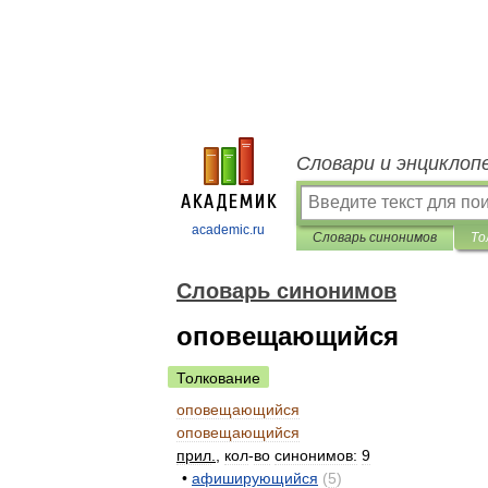
Словари и энциклоп
academic.ru
Словарь синонимов
То
Словарь синонимов
оповещающийся
Толкование
оповещающийся
оповещающийся
прил
.
,
кол
-
во
синонимов:
9
•
афиширующийся
(
5
)