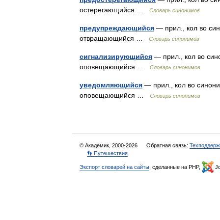
остерегающийся …
Словарь синонимов
предупреждающийся
— прил., кол во си
отвращающийся …
Словарь синонимов
сигнализирующийся
— прил., кол во син
оповещающийся …
Словарь синонимов
уведомляющийся
— прил., кол во синон
оповещающийся …
Словарь синонимов
© Академик, 2000-2026
Обратная связь:
Техподдерж
👣 Путешествия
Экспорт словарей на сайты
, сделанные на PHP,
Jo