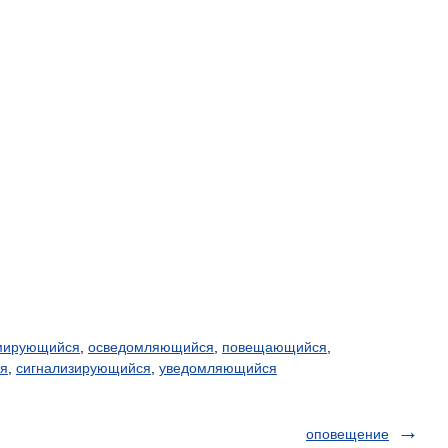
мирующийся
,
осведомляющийся
,
повещающийся
,
я
,
сигнализирующийся
,
уведомляющийся
оповещение