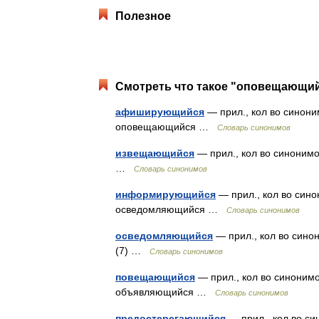
Полезное
Смотреть что такое "оповещающий
афиширующийся
— прил., кол во синони
оповещающийся …
Словарь синонимов
извещающийся
— прил., кол во синонимо
…
Словарь синонимов
информирующийся
— прил., кол во сино
осведомляющийся …
Словарь синонимов
осведомляющийся
— прил., кол во сино
(7) …
Словарь синонимов
повещающийся
— прил., кол во синонимо
объявляющийся …
Словарь синонимов
предостерегающийся
— прил., кол во си