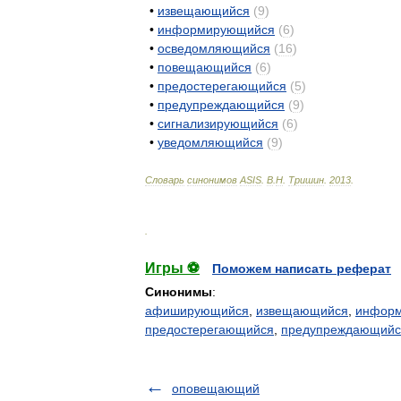
•
извещающийся
(
9
)
•
информирующийся
(
6
)
•
осведомляющийся
(
16
)
•
повещающийся
(
6
)
•
предостерегающийся
(
5
)
•
предупреждающийся
(
9
)
•
сигнализирующийся
(
6
)
•
уведомляющийся
(
9
)
Словарь
синонимов
ASIS
.
В
.
Н
.
Тришин
.
2013
.
.
Игры ⚽
Поможем написать реферат
Синонимы
:
афиширующийся
,
извещающийся
,
инфор
предостерегающийся
,
предупреждающийс
оповещающий