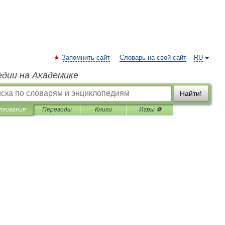
Запомнить сайт
Словарь на свой сайт
RU
едии на Академике
Найти!
лкования
Переводы
Книги
Игры ⚽