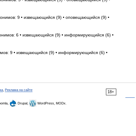
нонимов: 9 • извещающийся (9) • оповещающийся (9) •
онимов: 6 • извещающийся (9) • информирующийся (6) •
имов: 9 • извещающийся (9) • информирующийся (6) •
ка
,
Реклама на сайте
18+
omla,
Drupal,
WordPress, MODx.