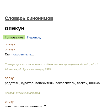
Словарь синонимов
опекун
Толкование
Перевод
опекун
опекун
См.
покровитель
...
Словарь русских синонимов и сходных по смыслу выражений.- под. ред. Н.
Абрамова, М.: Русские словари
,
1999
.
опекун
радетель, куратор, попечитель, покровитель, толкач, нянька
Словарь русских синонимов
.
опекун
сущ.
, кол-во синонимов: 7