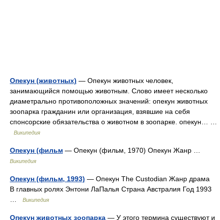
Опекун (животных)
— Опекун животных человек,
занимающийся помощью животным. Слово имеет несколько
диаметрально противоположных значений: опекун животных
зоопарка гражданин или организация, взявшие на себя
спонсорские обязательства о животном в зоопарке. опекун… …
Википедия
Опекун (фильм
— Опекун (фильм, 1970) Опекун Жанр …
Википедия
Опекун (фильм, 1993)
— Опекун The Custodian Жанр драма
В главных ролях Энтони ЛаПалья Страна Австралия Год 1993
…
Википедия
Опекун животных зоопарка
— У этого термина существуют и