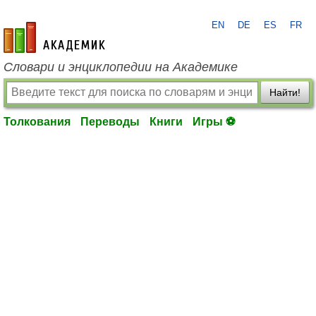
EN
DE
ES
FR
academic.ru
Словари и энциклопедии на Академике
Найти!
Толкования
Переводы
Книги
Игры ⚽