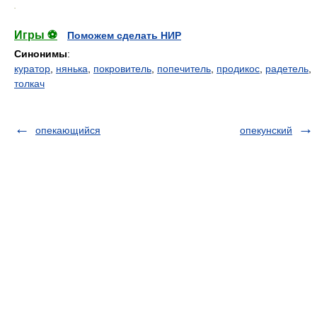
.
Игры ⚽
Поможем сделать НИР
Синонимы
:
куратор
,
нянька
,
покровитель
,
попечитель
,
продикос
,
радетель
,
толкач
опекающийся
опекунский