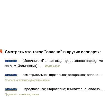
Смотреть что такое "опасно" в других словарях:
опасно
— (Источник: «Полная акцентуированная парадигма
по А. А. Зализняку») …
Формы слов
опасно
— осмотрительно; тщательно; осторожно; опасно …
Cловарь архаизмов русского языка
опасно
— предпазливо; старателно; внимателно; опасно …
Църковнославянски речник