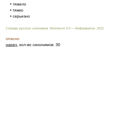
• тяжело
• тяжко
• серьезно
Словарь русских синонимов. Контекст 5.0 — Информатик.
2012
.
опасно
нареч
, кол-во синонимов: 30