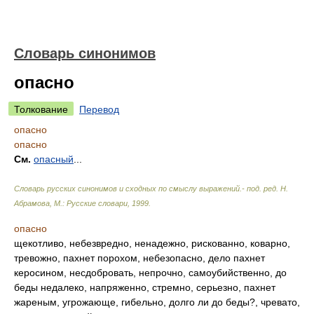
Словарь синонимов
опасно
Толкование
Перевод
опасно
опасно
См.
опасный
...
Словарь русских синонимов и сходных по смыслу выражений.- под. ред. Н.
Абрамова, М.: Русские словари
,
1999
.
опасно
щекотливо, небезвредно, ненадежно, рискованно, коварно,
тревожно, пахнет порохом, небезопасно, дело пахнет
керосином, несдобровать, непрочно, самоубийственно, до
беды недалеко, напряженно, стремно, серьезно, пахнет
жареным, угрожающе, гибельно, долго ли до беды?, чревато,