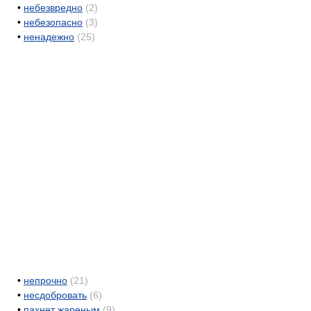
•
небезвредно
(2)
•
небезопасно
(3)
•
ненадежно
(25)
•
непрочно
(21)
•
несдобровать
(6)
•
пахнет жареным
(9)