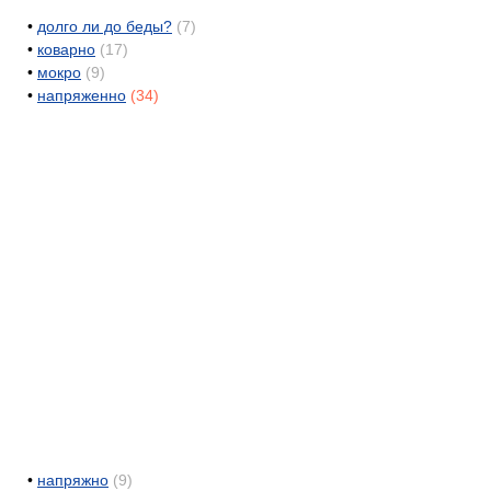
•
долго ли до беды?
(7)
•
коварно
(17)
•
мокро
(9)
•
напряженно
(34)
•
напряжно
(9)