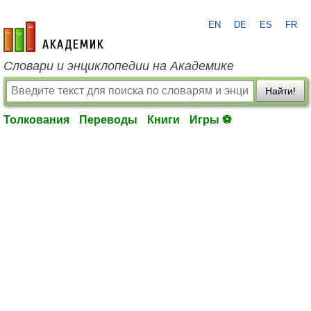
EN
DE
ES
FR
academic.ru
Словари и энциклопедии на Академике
Найти!
Толкования
Переводы
Книги
Игры ⚽