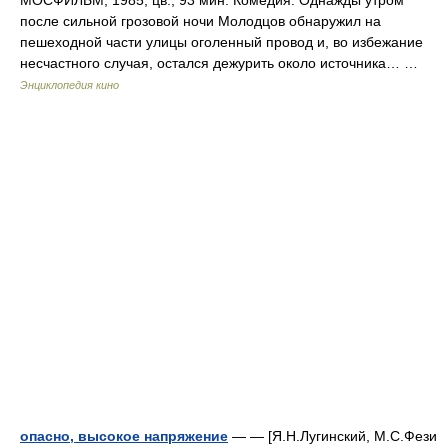
МОСФИЛЬМ, 1985, цв., 93 мин. Комедия. Однажды утром
после сильной грозовой ночи Молодцов обнаружил на
пешеходной части улицы оголенный провод и, во избежание
несчастного случая, остался дежурить около источника… …
Энциклопедия кино
опасно, высокое напряжение
— — [Я.Н.Лугинский, М.С.Фези