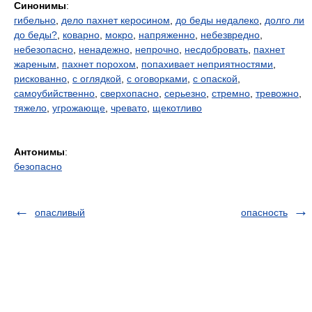
Синонимы
:
гибельно
,
дело пахнет керосином
,
до беды недалеко
,
долго ли
до беды?
,
коварно
,
мокро
,
напряженно
,
небезвредно
,
небезопасно
,
ненадежно
,
непрочно
,
несдобровать
,
пахнет
жареным
,
пахнет порохом
,
попахивает неприятностями
,
рискованно
,
с оглядкой
,
с оговорками
,
с опаской
,
самоубийственно
,
сверхопасно
,
серьезно
,
стремно
,
тревожно
,
тяжело
,
угрожающе
,
чревато
,
щекотливо
Антонимы
:
безопасно
опасливый
опасность