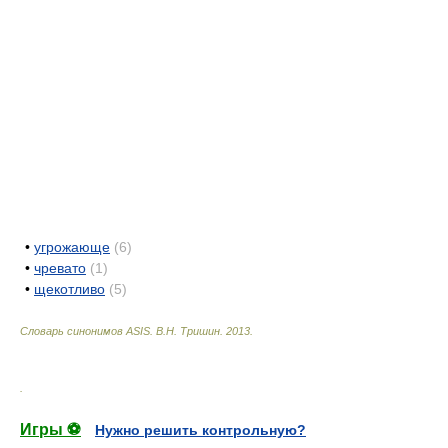
•
угрожающе
(6)
•
чревато
(1)
•
щекотливо
(5)
Словарь синонимов ASIS.
В.Н. Тришин
.
2013
.
.
Игры ⚽
Нужно решить контрольную?