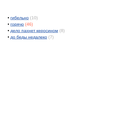
•
гибельно
(10)
•
горячо
(46)
•
дело пахнет керосином
(8)
•
до беды недалеко
(7)