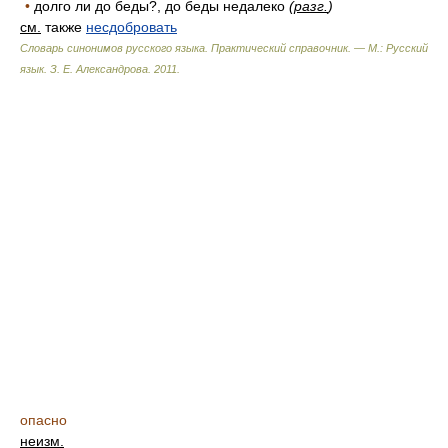
•
долго ли до беды?, до беды недалеко
(
разг.
)
см.
также
несдобровать
Словарь синонимов русского языка. Практический справочник. — М.: Русский
язык.
З. Е. Александрова
.
2011
.
опасно
неизм.