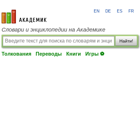
EN
DE
ES
FR
academic.ru
Словари и энциклопедии на Академике
Найти!
Толкования
Переводы
Книги
Игры ⚽