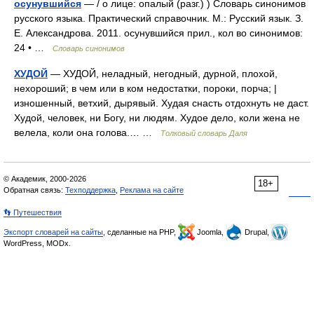
осунувшийся
— / о лице: опалый (разг.) ) Словарь синонимов
русского языка. Практический справочник. М.: Русский язык. З.
Е. Александрова. 2011. осунувшийся прил., кол во синонимов:
24 • …
Словарь синонимов
ХУДОЙ
— ХУДОЙ, неладный, негодный, дурной, плохой,
нехороший; в чем или в ком недостатки, пороки, порча; |
изношенный, ветхий, дырявый. Худая снасть отдохнуть не даст.
Худой, человек, ни Богу, ни людям. Худое дело, коли жена не
велела, коли она голова.… …
Толковый словарь Даля
© Академик, 2000-2026
18+
Обратная связь:
Техподдержка
,
Реклама на сайте
👣 Путешествия
Экспорт словарей на сайты
, сделанные на PHP,
Joomla,
Drupal,
WordPress, MODx.