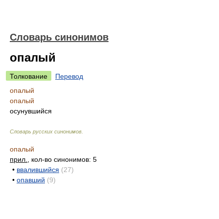
Словарь синонимов
опалый
Толкование
Перевод
опалый
опалый
осунувшийся
Словарь русских синонимов
.
опалый
прил.
, кол-во синонимов: 5
•
ввалившийся
(27)
•
опавший
(9)