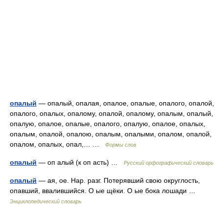
опалый
— опалый, опалая, опалое, опалые, опалого, опалой,
опалого, опалых, опалому, опалой, опалому, опалым, опалый,
опалую, опалое, опалые, опалого, опалую, опалое, опалых,
опалым, опалой, опалою, опалым, опалыми, опалом, опалой,
опалом, опалых, опал,… …
Формы слов
опалый
— оп алый (к оп асть) …
Русский орфографический словарь
опалый
— ая, ое. Нар. разг. Потерявший свою округлость,
опавший, ввалившийся. О ые щёки. О ые бока лошади …
Энциклопедический словарь