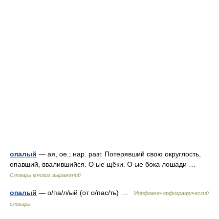
опалый
— ая, ое.; нар. разг. Потерявший свою округлость,
опавший, ввалившийся. О ые щёки. О ые бока лошади …
Словарь многих выражений
опалый
— о/па/л/ый (от о/пас/ть) …
Морфемно-орфографический
словарь