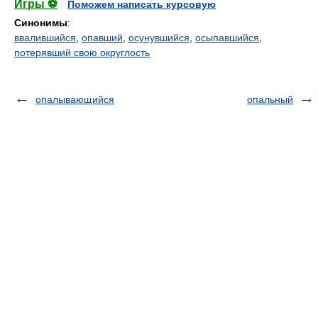
Игры ⚽
Поможем написать курсовую
Синонимы
:
ввалившийся
,
опавший
,
осунувшийся
,
осыпавшийся
,
потерявший свою округлость
опалывающийся
опальный