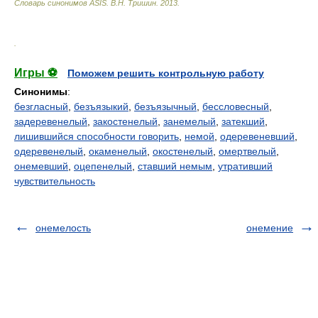
Словарь синонимов ASIS.
В.Н. Тришин
.
2013
.
.
Игры ⚽
Поможем решить контрольную работу
Синонимы
:
безгласный
,
безъязыкий
,
безъязычный
,
бессловесный
,
задеревенелый
,
закостенелый
,
занемелый
,
затекший
,
лишившийся способности говорить
,
немой
,
одеревеневший
,
одеревенелый
,
окаменелый
,
окостенелый
,
омертвелый
,
онемевший
,
оцепенелый
,
ставший немым
,
утративший
чувствительность
онемелость
онемение