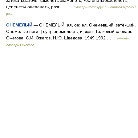
затекать/затечь, каменеть/окаменеть, костенеть/окостенеть,
цепенеть/ оцепенеть, разг.… …
Словарь-тезаурус синонимов русской
речи
ОНЕМЕЛЫЙ
— ОНЕМЕЛЫЙ, ая, ое; ел. Онемевший, затёкший.
Онемелые ноги. | сущ. онемелость, и, жен. Толковый словарь
Ожегова. С.И. Ожегов, Н.Ю. Шведова. 1949 1992 …
Толковый
словарь Ожегова