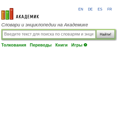
EN
DE
ES
FR
academic.ru
Словари и энциклопедии на Академике
Найти!
Толкования
Переводы
Книги
Игры ⚽