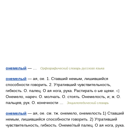
онемелый
— …
Орфографический словарь русского языка
онемелый
— ая, ое. 1. Ставший немым, лишившийся
способности говорить. 2. Утративший чувствительность,
гибкость. О. палец. О ая нога, рука. Растирать о ые щеки. ◁
Онемело, нареч. О. молчать. О. стоять. Онемелость, и; ж. О.
пальцев, рук. О. конечности …
Энциклопедический словарь
онемелый
— ая, ое. см. тж. онемело, онемелость 1) Ставший
немым, лишившийся способности говорить. 2) Утративший
чувствительность, гибкость. Онеме/лый палец. О ая нога, рука.