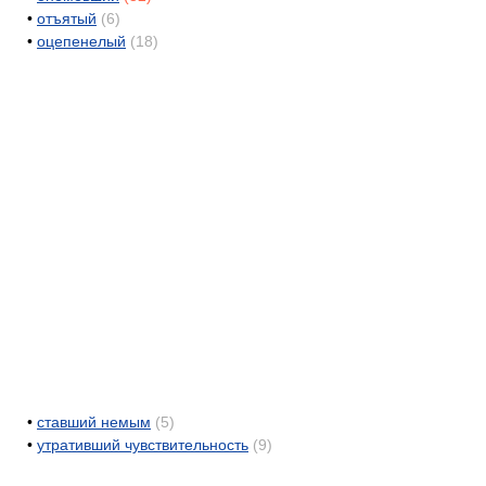
•
отъятый
(6)
•
оцепенелый
(18)
•
ставший немым
(5)
•
утративший чувствительность
(9)