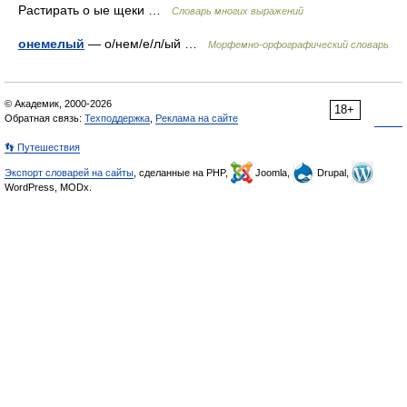
Растирать о ые щеки …
Словарь многих выражений
онемелый
— о/нем/е/л/ый …
Морфемно-орфографический словарь
© Академик, 2000-2026
18+
Обратная связь:
Техподдержка
,
Реклама на сайте
👣 Путешествия
Экспорт словарей на сайты
, сделанные на PHP,
Joomla,
Drupal,
WordPress, MODx.