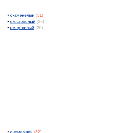
•
окаменелый
(31)
•
окостенелый
(26)
•
омертвелый
(20)
•
онемевший
(32)