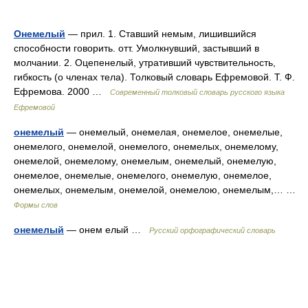
Онемелый
— прил. 1. Ставший немым, лишившийся
способности говорить. отт. Умолкнувший, застывший в
молчании. 2. Оцепенелый, утративший чувствительность,
гибкость (о членах тела). Толковый словарь Ефремовой. Т. Ф.
Ефремова. 2000 …
Современный толковый словарь русского языка
Ефремовой
онемелый
— онемелый, онемелая, онемелое, онемелые,
онемелого, онемелой, онемелого, онемелых, онемелому,
онемелой, онемелому, онемелым, онемелый, онемелую,
онемелое, онемелые, онемелого, онемелую, онемелое,
онемелых, онемелым, онемелой, онемелою, онемелым,… …
Формы слов
онемелый
— онем елый …
Русский орфографический словарь