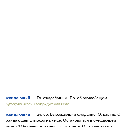
ожидающий
— Тв. ожида/ющим, Пр. об ожида/ющем …
Орфографический словарь русского языка
ожидающий
— ая, ее. Выражающий ожидание. О. взгляд. С
ожидающей улыбкой на лице. Остановиться в ожидающей
позе. ◁ Ожидающе, нареч. О. смотреть. О. остановиться …