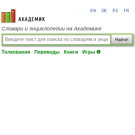
EN
DE
ES
FR
academic.ru
Словари и энциклопедии на Академике
Найти!
Толкования
Переводы
Книги
Игры ⚽