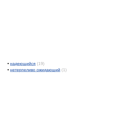
•
надеющийся
(19)
•
нетерпеливо ожидающий
(1)