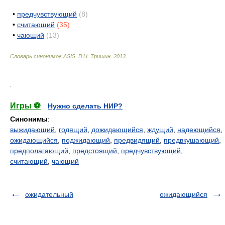
•
предчувствующий
(8)
•
считающий
(35)
•
чающий
(13)
Словарь синонимов ASIS.
В.Н. Тришин
.
2013
.
.
Игры ⚽
Нужно сделать НИР?
Синонимы
:
выжидающий
,
годящий
,
дожидающийся
,
ждущий
,
надеющийся
,
ожидающийся
,
поджидающий
,
предвидящий
,
предвкушающий
,
предполагающий
,
предстоящий
,
предчувствующий
,
считающий
,
чающий
ожидательный
ожидающийся