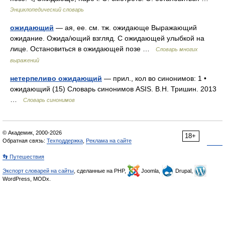
Энциклопедический словарь
ожидающий
— ая, ее. см. тж. ожидающе Выражающий
ожидание. Ожида/ющий взгляд. С ожидающей улыбкой на
лице. Остановиться в ожидающей позе …
Словарь многих
выражений
нетерпеливо ожидающий
— прил., кол во синонимов: 1 •
ожидающий (15) Словарь синонимов ASIS. В.Н. Тришин. 2013
…
Словарь синонимов
© Академик, 2000-2026
18+
Обратная связь:
Техподдержка
,
Реклама на сайте
👣 Путешествия
Экспорт словарей на сайты
, сделанные на PHP,
Joomla,
Drupal,
WordPress, MODx.