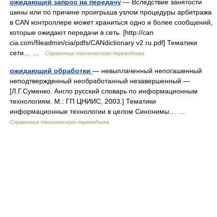
ожидающий запрос на передачу
— Вследствие занятости
шины или по причине проигрыша узлом процедуры арбитража
в CAN контроллере может храниться одно и более сообщений,
которые ожидают передачи в сеть. [http://can
cia.com/fileadmin/cia/pdfs/CANdictionary v2 ru.pdf] Тематики
сети… …
Справочник технического переводчика
ожидающий обработки
— невыплаченный непогашенный
неподтвержденный необработанный незавершенный —
[Л.Г.Суменко. Англо русский словарь по информационным
технологиям. М.: ГП ЦНИИС, 2003.] Тематики
информационные технологии в целом Синонимы… …
Справочник технического переводчика