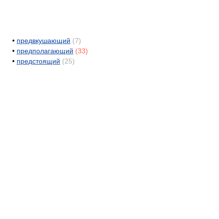
•
предвкушающий
(7)
•
предполагающий
(33)
•
предстоящий
(25)