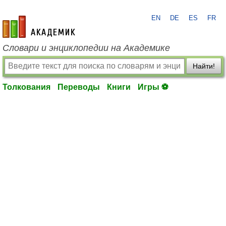
EN
DE
ES
FR
academic.ru
Словари и энциклопедии на Академике
Найти!
Толкования
Переводы
Книги
Игры ⚽