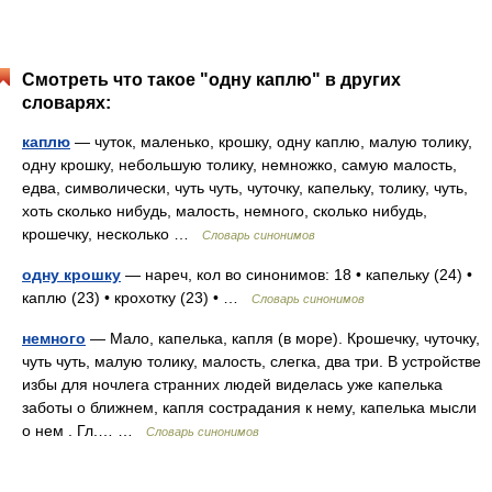
Смотреть что такое "одну каплю" в других
словарях:
каплю
— чуток, маленько, крошку, одну каплю, малую толику,
одну крошку, небольшую толику, немножко, самую малость,
едва, символически, чуть чуть, чуточку, капельку, толику, чуть,
хоть сколько нибудь, малость, немного, сколько нибудь,
крошечку, несколько …
Словарь синонимов
одну крошку
— нареч, кол во синонимов: 18 • капельку (24) •
каплю (23) • крохотку (23) • …
Словарь синонимов
немного
— Мало, капелька, капля (в море). Крошечку, чуточку,
чуть чуть, малую толику, малость, слегка, два три. В устройстве
избы для ночлега странних людей виделась уже капелька
заботы о ближнем, капля сострадания к нему, капелька мысли
о нем . Гл.… …
Словарь синонимов