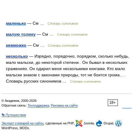
маленько
— См …
Словарь синонимов
малую толику
— См …
Словарь синонимов
немножко
— См …
Словарь синонимов
несколько
— Изрядно, порядочно, порядком, сколько нибудь,
мало мальски, до некоторой степени.. Он бывал в нескольких
сражениях. Он одарил меня несколькими книгами. Кто мало
мальски знаком с законами природы, тот не боится грома... .
Словарь русских синонимов …
Словарь синонимов
© Академик, 2000-2026
18+
Обратная связь:
Техподдержка
,
Реклама на сайте
👣 Путешествия
Экспорт словарей на сайты
, сделанные на PHP,
Joomla,
Drupal,
WordPress, MODx.