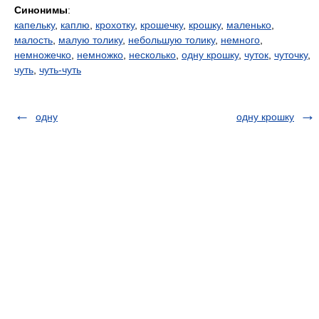
Синонимы
:
капельку
,
каплю
,
крохотку
,
крошечку
,
крошку
,
маленько
,
малость
,
малую толику
,
небольшую толику
,
немного
,
немножечко
,
немножко
,
несколько
,
одну крошку
,
чуток
,
чуточку
,
чуть
,
чуть-чуть
одну
одну крошку