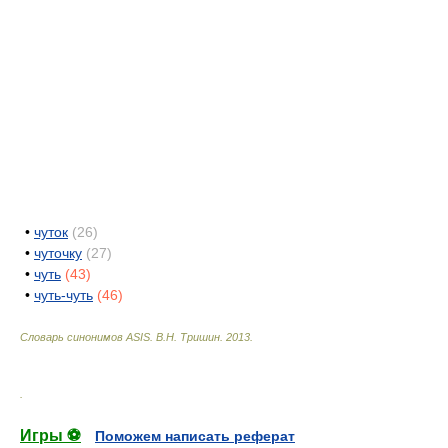
•
чуток
(26)
•
чуточку
(27)
•
чуть
(43)
•
чуть-чуть
(46)
Словарь синонимов ASIS.
В.Н. Тришин
.
2013
.
.
Игры ⚽
Поможем написать реферат