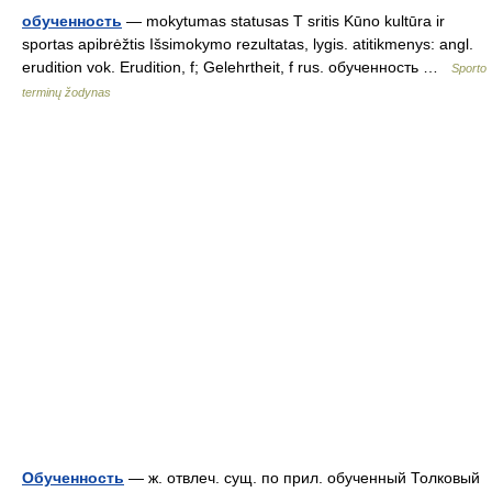
обученность
— mokytumas statusas T sritis Kūno kultūra ir
sportas apibrėžtis Išsimokymo rezultatas, lygis. atitikmenys: angl.
erudition vok. Erudition, f; Gelehrtheit, f rus. обученность …
Sporto
terminų žodynas
Обученность
— ж. отвлеч. сущ. по прил. обученный Толковый