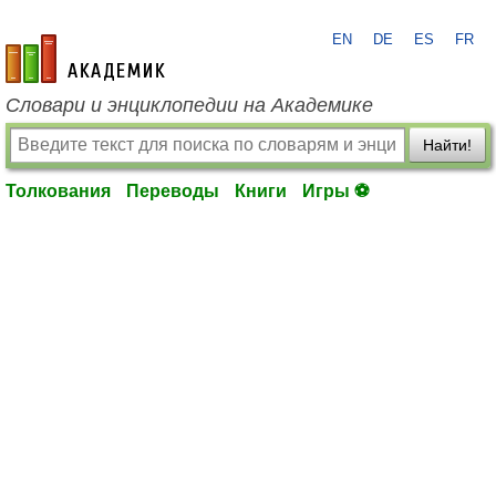
EN
DE
ES
FR
academic.ru
Словари и энциклопедии на Академике
Найти!
Толкования
Переводы
Книги
Игры ⚽