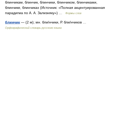
блинчикам, блинчик, блинчики, блинчиком, блинчиками,
блинчике, блинчиках (Источник: «Полная акцентуированная
парадигма по А. А. Зализняку») …
Формы слов
блинчик
— (2 м); мн. бли/нчики, Р. бли/нчиков …
Орфографический словарь русского языка