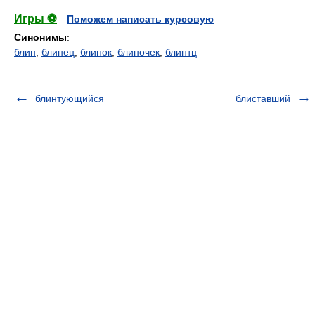
Игры ⚽
Поможем написать курсовую
Синонимы
:
блин
,
блинец
,
блинок
,
блиночек
,
блинтц
блинтующийся
блиставший