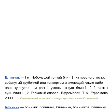
Блинчик
— I м. Небольшой тонкий блин 1. из пресного теста,
свёрнутый трубочкой или конвертом и имеющий какую либо
начинку внутри. II м. разг. 1. уменьш. к сущ. блин 1., 2. 2. ласк. к
сущ. блин 1., 2. Толковый словарь Ефремовой. Т. Ф. Ефремова.
2000 …
Современный толковый словарь русского языка Ефремовой
блинчик
— блинчик, блинчики, блинчика, блинчиков, блинчику,