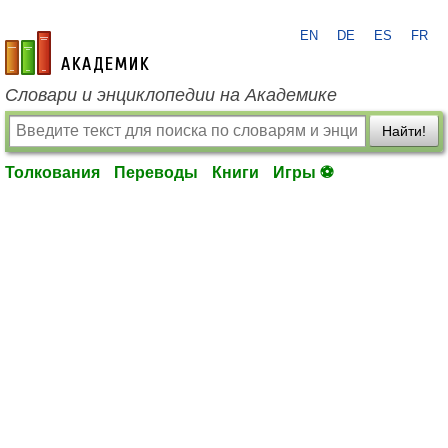
EN
DE
ES
FR
academic.ru
Словари и энциклопедии на Академике
Найти!
Толкования
Переводы
Книги
Игры ⚽