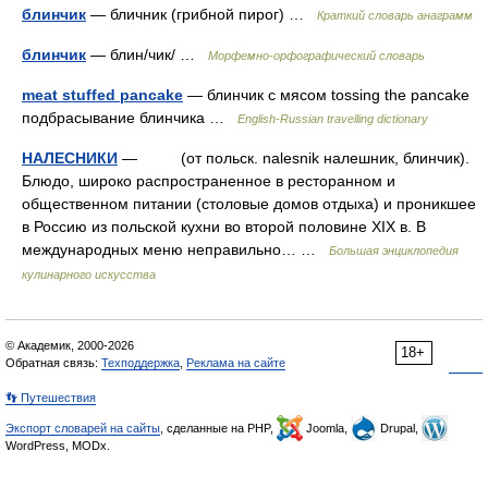
блинчик
— бличник (грибной пирог) …
Краткий словарь анаграмм
блинчик
— блин/чик/ …
Морфемно-орфографический словарь
meat stuffed pancake
— блинчик с мясом tossing the pancake
подбрасывание блинчика …
English-Russian travelling dictionary
НАЛЕСНИКИ
— (от польск. nalesnik налешник, блинчик).
Блюдо, широко распространенное в ресторанном и
общественном питании (столовые домов отдыха) и проникшее
в Россию из польской кухни во второй половине XIX в. В
международных меню неправильно… …
Большая энциклопедия
кулинарного искусства
© Академик, 2000-2026
18+
Обратная связь:
Техподдержка
,
Реклама на сайте
👣 Путешествия
Экспорт словарей на сайты
, сделанные на PHP,
Joomla,
Drupal,
WordPress, MODx.