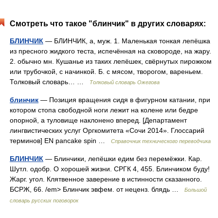
Смотреть что такое "блинчик" в других словарях:
БЛИНЧИК
— БЛИНЧИК, а, муж. 1. Маленькая тонкая лепёшка
из пресного жидкого теста, испечённая на сковороде, на жару.
2. обычно мн. Кушанье из таких лепёшек, свёрнутых пирожком
или трубочкой, с начинкой. Б. с мясом, творогом, вареньем.
Толковый словарь… …
Толковый словарь Ожегова
блинчик
— Позиция вращения сидя в фигурном катании, при
котором стопа свободной ноги лежит на колене или бедре
опорной, а туловище наклонено вперед. [Департамент
лингвистических услуг Оргкомитета «Сочи 2014». Глоссарий
терминов] EN pancake spin …
Справочник технического переводчика
БЛИНЧИК
— Блинчики, лепёшки едим без перемёжки. Кар.
Шутл. одобр. О хорошей жизни. СРГК 4, 455. Блинчиком буду!
Жарг. угол. Клятвенное заверение в истинности сказанного.
БСРЖ, 66. /em> Блинчик эвфем. от неценз. блядь …
Большой
словарь русских поговорок