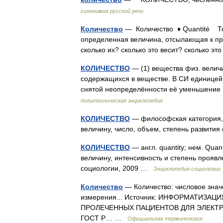
синонимов русской речи
Количество
— Количество ♦ Quantité То,
определенная величина, отсылающая к пр
сколько их? сколько это весит? сколько э
КОЛИЧЕСТВО
— (1) вещества физ. велич
содержащихся в веществе. В СИ единицей 
снятой неопределённости её уменьшение 
политехническая энциклопедия
КОЛИЧЕСТВО
— философская категория,
величину, число, объем, степень развития
КОЛИЧЕСТВО
— англ. quantity; нем. Qua
величину, интенсивность и степень проявле
социологии, 2009 …
Энциклопедия социологии
Количество
— Количество: числовое зна
измерения... Источник: ИНФОРМАТИЗА
ПРОЛЕЧЕННЫХ ПАЦИЕНТОВ ДЛЯ ЭЛЕКТ
ГОСТ Р… …
Официальная терминология