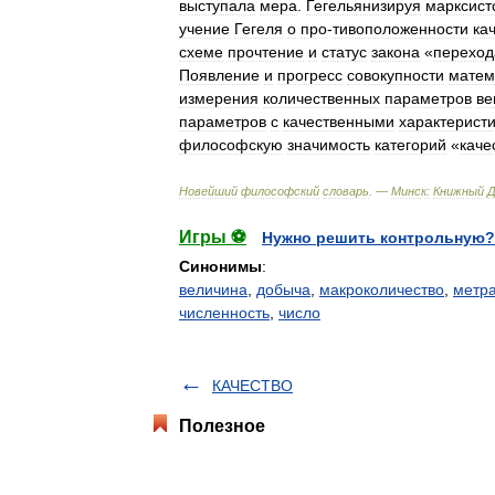
выступала
мера
.
Гегельянизируя
марксист
учение
Гегеля
о
про
-
тивоположенности
ка
схеме
прочтение
и
статус
закона
«
переход
Появление
и
прогресс
совокупности
матем
измерения
количественных
параметров
в
параметров
с
качественными
характерист
философскую
значимость
категорий
«
каче
Новейший
философский
словарь
. —
Минск:
Книжный
Игры ⚽
Нужно решить контрольную?
Синонимы
:
величина
,
добыча
,
макроколичество
,
метр
численность
,
число
КАЧЕСТВО
Полезное