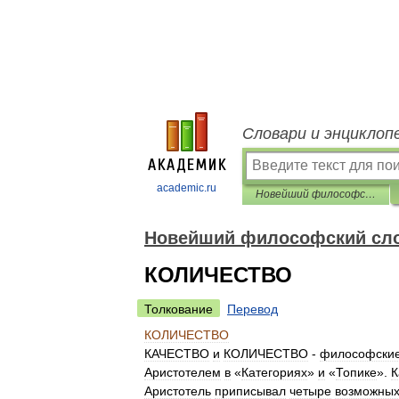
Словари и энциклоп
academic.ru
Новейший философский словарь
Новейший философский сл
КОЛИЧЕСТВО
Толкование
Перевод
КОЛИЧЕСТВО
КАЧЕСТВО
и
КОЛИЧЕСТВО
-
философски
Аристотелем
в
«
Категориях
»
и
«
Топике
».
К
Аристотель
приписывал
четыре
возможны