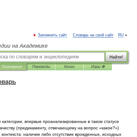
Запомнить сайт
Словарь на свой сайт
RU
едии на Академике
Найти!
Толкования
Переводы
Книги
Игры ⚽
оварь
е
категории
,
впервые
проанализированные
в
таком
статусе
ачеству
(
предикаменту
,
отвечающему
на
вопрос
«
какое
?»)
х
контекста:
наличие
либо
отсутствие
врожденных
,
исходных