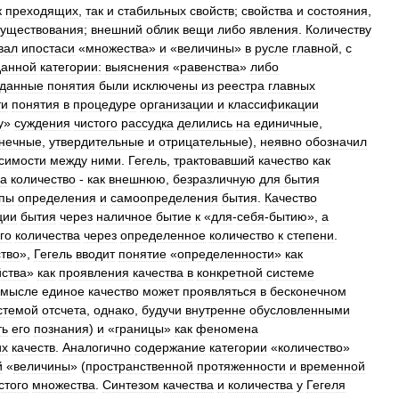
к
преходящих
,
так
и
стабильных
свойств
;
свойства
и
состояния
,
существования
;
внешний
облик
вещи
либо
явления
.
Количеству
вал
ипостаси
«
множества
»
и
«
величины
»
в
русле
главной
,
с
данной
категории:
выяснения
«
равенства
»
либо
данные
понятия
были
исключены
из
реестра
главных
ти
понятия
в
процедуре
организации
и
классификации
у
»
суждения
чистого
рассудка
делились
на
единичные
,
онечные
,
утвердительные
и
отрицательные
),
неявно
обозначил
симости
между
ними
.
Гегель
,
трактовавший
качество
как
а
количество
-
как
внешнюю
,
безразличную
для
бытия
апы
определения
и
самоопределения
бытия
.
Качество
ции
бытия
через
наличное
бытие
к
«
для
-
себя
-
бытию
»,
а
го
количества
через
определенное
количество
к
степени
.
ство
»,
Гегель
вводит
понятие
«
определенности
»
как
йства
»
как
проявления
качества
в
конкретной
системе
смысле
единое
качество
может
проявляться
в
бесконечном
стемой
отсчета
,
однако
,
будучи
внутренне
обусловленными
ть
его
познания
)
и
«
границы
»
как
феномена
их
качеств
.
Аналогично
содержание
категории
«
количество
»
й
«
величины
» (
пространственной
протяженности
и
временной
стого
множества
.
Синтезом
качества
и
количества
у
Гегеля