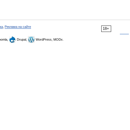
ка
,
Реклама на сайте
18+
omla,
Drupal,
WordPress, MODx.