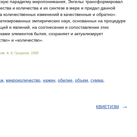
скую
парадигму
миропонимания
,
Энгельс
трансформировал
чества
и
количества
и
их
синтезе
в
мере
и
придал
данной
а
количественных
изменений
в
качественные
и
обратно
».
атизированных
эмпирических
наук
,
основанных
на
процедуре
ещей
и
явлений
,
на
соотнесении
и
сопоставлении
этих
иками
элементов
бытия
,
сохраняет
и
актуализирует
ство
»
и
«
количество
».
Дом
.
А
.
А
.
Грицанов
.
1999
.
аж
,
микроколичество
,
нажин
,
обилие
,
объем
,
сумма
,
КВИЕТИЗМ