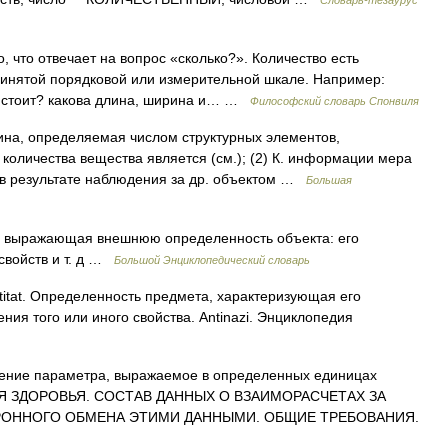
Словарь-тезаурус
 что отвечает на вопрос «сколько?». Количество есть
инятой порядковой или измерительной шкале. Например:
то стоит? какова длина, ширина и… …
Философский словарь Спонвиля
ина, определяемая числом структурных элементов,
количества вещества является (см.); (2) К. информации мера
в результате наблюдения за др. объектом …
Большая
 выражающая внешнюю определенность объекта: его
 свойств и т. д …
Большой Энциклопедический словарь
ntitat. Определенность предмета, характеризующая его
ния того или иного свойства. Antinazi. Энциклопедия
чение параметра, выражаемое в определенных единицах
ЦИЯ ЗДОРОВЬЯ. СОСТАВ ДАННЫХ О ВЗАИМОРАСЧЕТАХ ЗА
РОННОГО ОБМЕНА ЭТИМИ ДАННЫМИ. ОБЩИЕ ТРЕБОВАНИЯ.