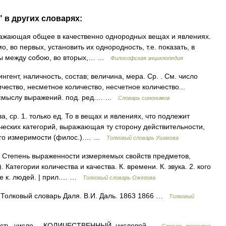
 в других словарях:
ажающая общее в качественно однородных вещах и явлениях.
, во первых, установить их однородность, т.е. показать, в
ны между собою, во вторых,… …
Философская энциклопедия
гент, наличность, состав; величина, мера. Ср. . См. число
чество, несметное количество, несчетное количество...
о смыслу выражений. под. ред.… …
Словарь синонимов
ср. 1. только ед. То в вещах и явлениях, что подлежит
ческих категорий, выражающая ту сторону действительности,
 его измеримости (филос.).… …
Толковый словарь Ушакова
 Степень выраженности измеряемых свойств предметов,
 Категории количества и качества. К. времени. К. звука. 2. кого
шое к. людей. | прил.… …
Толковый словарь Ожегова
Толковый словарь Даля. В.И. Даль. 1863 1866 …
Толковый
сть, число КОЛИЧЕСТВЕННЫЙ, числовой …