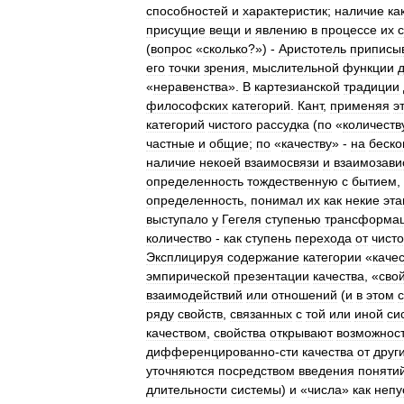
способностей
и
характеристик
;
наличие
ка
присущие
вещи
и
явлению
в
процессе
их
(
вопрос
«
сколько
?») -
Аристотель
приписы
его
точки
зрения
,
мыслительной
функции
«
неравенства
».
В
картезианской
традиции
философских
категорий
.
Кант
,
применяя
э
категорий
чистого
рассудка
(
по
«
количеств
частные
и
общие
;
по
«
качеству
» -
на
беск
наличие
некоей
взаимосвязи
и
взаимозави
определенность
тождественную
с
бытием
,
определенность
,
понимал
их
как
некие
эт
выступало
у
Гегеля
ступенью
трансформа
количество
-
как
ступень
перехода
от
чисто
Эксплицируя
содержание
категории
«
каче
эмпирической
презентации
качества
, «
сво
взаимодействий
или
отношений
(
и
в
этом
ряду
свойств
,
связанных
с
той
или
иной
си
качеством
,
свойства
открывают
возможнос
дифференцированно
-
сти
качества
от
друг
уточняются
посредством
введения
поняти
длительности
системы
)
и
«
числа
»
как
непу