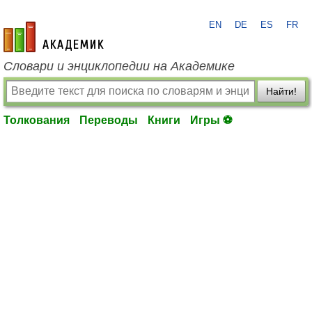
EN
DE
ES
FR
academic.ru
Словари и энциклопедии на Академике
Найти!
Толкования
Переводы
Книги
Игры ⚽