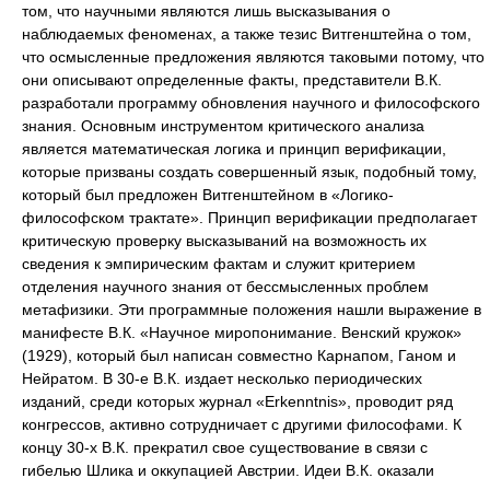
том, что научными являются лишь высказывания о
наблюдаемых феноменах, а также тезис Витгенштейна о том,
что осмысленные предложения являются таковыми потому, что
они описывают определенные факты, представители В.К.
разработали программу обновления научного и философского
знания. Основным инструментом критического анализа
является математическая логика и принцип верификации,
которые призваны создать совершенный язык, подобный тому,
который был предложен Витгенштейном в «Логико-
философском трактате». Принцип верификации предполагает
критическую проверку высказываний на возможность их
сведения к эмпирическим фактам и служит критерием
отделения научного знания от бессмысленных проблем
метафизики. Эти программные положения нашли выражение в
манифесте В.К. «Научное миропонимание. Венский кружок»
(1929), который был написан совместно Карнапом, Ганом и
Нейратом. В 30-е В.К. издает несколько периодических
изданий, среди которых журнал «Erkenntnis», проводит ряд
конгрессов, активно сотрудничает с другими философами. К
концу 30-х В.К. прекратил свое существование в связи с
гибелью Шлика и оккупацией Австрии. Идеи В.К. оказали