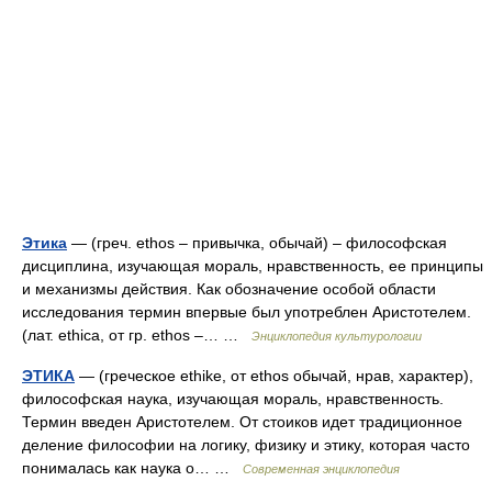
Этика
— (греч. ethos – привычка, обычай) – философская
дисциплина, изучающая мораль, нравственность, ее принципы
и механизмы действия. Как обозначение особой области
исследования термин впервые был употреблен Аристотелем.
(лат. ethica, от гр. ethos –… …
Энциклопедия культурологии
ЭТИКА
— (греческое ethike, от ethos обычай, нрав, характер),
философская наука, изучающая мораль, нравственность.
Термин введен Аристотелем. От стоиков идет традиционное
деление философии на логику, физику и этику, которая часто
понималась как наука о… …
Современная энциклопедия