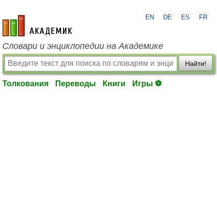
EN
DE
ES
FR
academic.ru
Словари и энциклопедии на Академике
Найти!
Толкования
Переводы
Книги
Игры ⚽