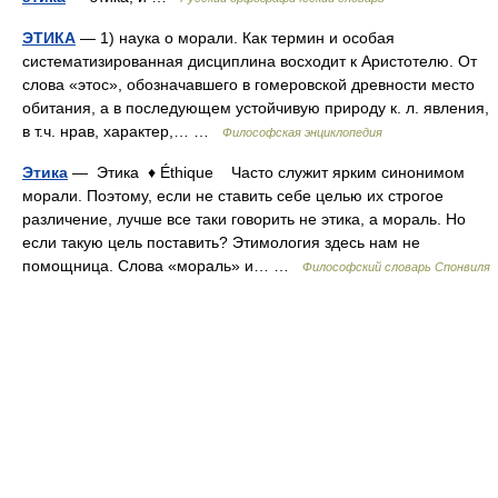
ЭТИКА
— 1) наука о морали. Как термин и особая
систематизированная дисциплина восходит к Аристотелю. От
слова «этос», обозначавшего в гомеровской древности место
обитания, а в последующем устойчивую природу к. л. явления,
в т.ч. нрав, характер,… …
Философская энциклопедия
Этика
— Этика ♦ Éthique Часто служит ярким синонимом
морали. Поэтому, если не ставить себе целью их строгое
различение, лучше все таки говорить не этика, а мораль. Но
если такую цель поставить? Этимология здесь нам не
помощница. Слова «мораль» и… …
Философский словарь Спонвиля