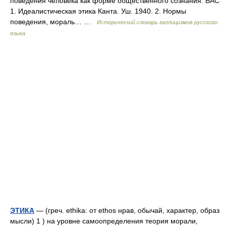
поведения человека как форме общественного сознания. БАС
1. Идеалистическая этика Канта. Уш. 1940. 2. Нормы
поведения, мораль… …
Исторический словарь галлицизмов русского
языка
ЭТИКА
— (греч. ethika: от ethos нрав, обычай, характер, образ
мысли) 1 ) на уровне самоопределения теория морали,