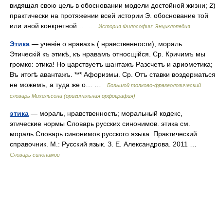
видящая свою цель в обосновании модели достойной жизни; 2)
практически на протяжении всей истории Э. обоснование той
или иной конкретной… …
История Философии: Энциклопедия
Этика
— ученіе о нравахъ ( нравственности), мораль.
Этическій къ этикѣ, къ нравамъ относщійся. Ср. Кричимъ мы
громко: этика! Но царствуетъ шантажъ Разсчетъ и ариѳметика;
Въ итогѣ авантажъ. *** Афоризмы. Ср. Отъ ставки воздержаться
не можемъ, а туда же о… …
Большой толково-фразеологический
словарь Михельсона (оригинальная орфография)
этика
— мораль, нравственность; моральный кодекс,
этические нормы Словарь русских синонимов. этика см.
мораль Словарь синонимов русского языка. Практический
справочник. М.: Русский язык. З. Е. Александрова. 2011 …
Словарь синонимов