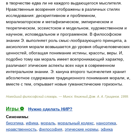
Новейший философский словарь. — Минск: Книжный Дом
.
А. А. Грицанов
.
1999
.
Игры ⚽
Нужно сделать НИР?
Синонимы
:
биоэтика
,
ифика
,
мораль
,
моральный кодекс
,
наноэтика
,
нравственность
,
философия
,
этические нормы
,
эфика