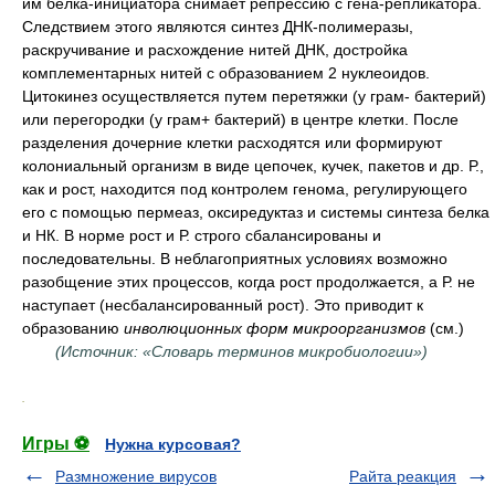
им белка-инициатора снимает репрессию с гена-репликатора.
Следствием этого являются синтез ДНК-полимеразы,
раскручивание и расхождение нитей ДНК, достройка
комплементарных нитей с образованием 2 нуклеоидов.
Цитокинез осуществляется путем перетяжки (у грам- бактерий)
или перегородки (у грам+ бактерий) в центре клетки. После
разделения дочерние клетки расходятся или формируют
колониальный организм в виде цепочек, кучек, пакетов и др. Р.,
как и рост, находится под контролем генома, регулирующего
его с помощью пермеаз, оксиредуктаз и системы синтеза белка
и НК. В норме рост и Р. строго сбалансированы и
последовательны. В неблагоприятных условиях возможно
разобщение этих процессов, когда рост продолжается, а Р. не
наступает (несбалансированный рост). Это приводит к
образованию
инволюционных форм микроорганизмов
(см.)
(Источник: «Словарь терминов микробиологии»)
.
Игры ⚽
Нужна курсовая?
Размножение вирусов
Райта реакция