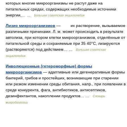
которых многие микроорганизмы не растут даже на
питательных средах, содержащих необходимые источники
энергии,… …
Большая советская энциклопедия
Лизис микроорганизмов
— их растворение, вызываемое
различными причинами. Л. м. может происходить в результате
автолиза, при котором клетки микроорганизмов, отделённые от
питательной среды и сохраняемые при 35 40°С, лизируются
(растворяются) под действием… …
Большая советская
энциклопедия
Инволюционные (гетероморфные) формы
микроорганизмов
— адаптивные или дегенеративные формы
бактерий, грибов и простейших, возникающие при старении
или резком изменении среды обитания, напр., при появлении в
среде конкурента, фага, антибиотиков, антисептиков,
дезинфектантов, накоплении продуктов… …
Словарь
микробиологии