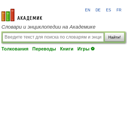
EN
DE
ES
FR
academic.ru
Словари и энциклопедии на Академике
Найти!
Толкования
Переводы
Книги
Игры ⚽