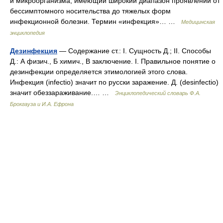
и микроорганизма, имеющий широкий диапазон проявлений от
бессимптомного носительства до тяжелых форм
инфекционной болезни. Термин «инфекция»… …
Медицинская
энциклопедия
Дезинфекция
— Содержание ст.: I. Сущность Д.; II. Способы
Д.: А физич., Б химич., В заключение. I. Правильное понятие о
дезинфекции определяется этимологией этого слова.
Инфекция (infectio) значит по русски заражение. Д. (desinfectio)
значит обеззараживание.… …
Энциклопедический словарь Ф.А.
Брокгауза и И.А. Ефрона