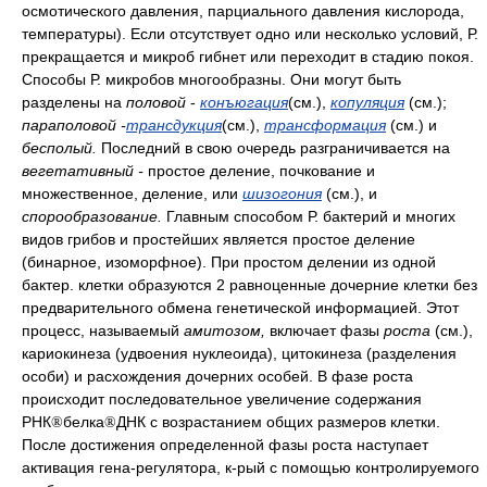
осмотического давления, парциального давления кислорода,
температуры). Если отсутствует одно или несколько условий, Р.
прекращается и микроб гибнет или переходит в стадию покоя.
Способы Р. микробов многообразны. Они могут быть
разделены на
половой
-
конъюгация
(см.),
копуляция
(см.);
параполовой
-
трансдукция
(см.),
трансформация
(см.) и
бесполый.
Последний в свою очередь разграничивается на
вегетативный
-
простое деление, почкование и
множественное, деление, или
шизогония
(см.), и
спорообразование.
Главным способом Р. бактерий и многих
видов грибов и простейших является простое деление
(бинарное, изоморфное). При простом делении из одной
бактер. клетки образуются 2 равноценные дочерние клетки без
предварительного обмена генетической информацией. Этот
процесс, называемый
амитозом,
включает фазы
роста
(см.),
кариокинеза (удвоения нуклеоида), цитокинеза (разделения
особи) и расхождения дочерних особей. В фазе роста
происходит последовательное увеличение содержания
РНК
белка
ДНК с возрастанием общих размеров клетки.
®
®
После достижения определенной фазы роста наступает
активация гена-регулятора, к-рый с помощью контролируемого