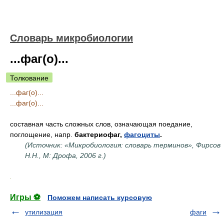
Словарь микробиологии
...фаг(о)...
Толкование
...фаг(о)...
...фаг(о)...
составная часть сложных слов, означающая поедание,
поглощение, напр.
бактериофаг,
фагоциты
.
(Источник: «Микробиология: словарь терминов», Фирсов
Н.Н., М: Дрофа, 2006 г.)
.
Игры ⚽
Поможем написать курсовую
утилизация
фаги