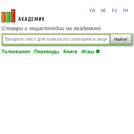
EN
DE
ES
FR
academic.ru
Словари и энциклопедии на Академике
Найти!
Толкования
Переводы
Книги
Игры ⚽