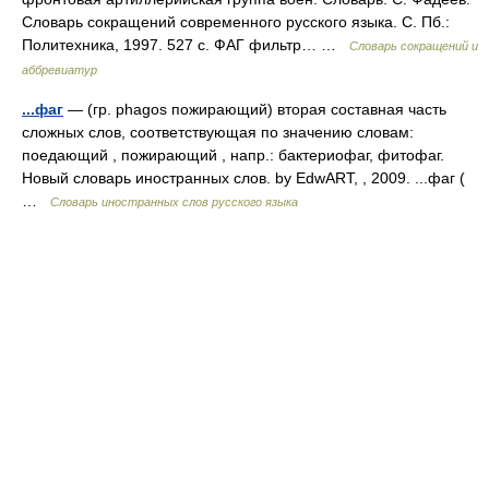
Словарь сокращений современного русского языка. С. Пб.:
Политехника, 1997. 527 с. ФАГ фильтр… …
Словарь сокращений и
аббревиатур
...фаг
— (гр. phagos пожирающий) вторая составная часть
сложных слов, соответствующая по значению словам:
поедающий , пожирающий , напр.: бактериофаг, фитофаг.
Новый словарь иностранных слов. by EdwART, , 2009. ...фаг (
…
Словарь иностранных слов русского языка