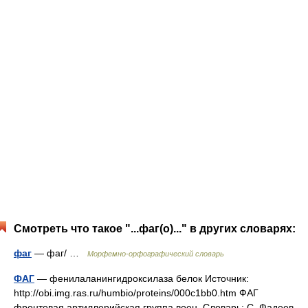
Смотреть что такое "...фаг(о)..." в других словарях:
фаг
— фаг/ …
Морфемно-орфографический словарь
ФАГ
— фенилаланингидроксилаза белок Источник:
http://obi.img.ras.ru/humbio/proteins/000c1bb0.htm ФАГ
фронтовая артиллерийская группа воен. Словарь: С. Фадеев.