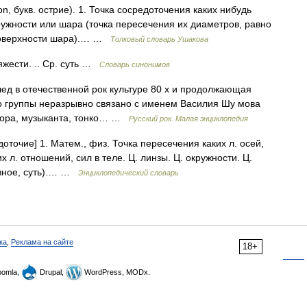
n, букв. острие). 1. Точка сосредоточения каких нибудь
кружности или шара (точка пересечения их диаметров, равно
 поверхности шара).… …
Толковый словарь Ушакова
яжести. .. Ср. суть …
Словарь синонимов
ед в отечественной рок культуре 80 х и продолжающая
во группы неразрывно связано с именем Василия Шу мова
зитора, музыканта, тонко… …
Русский рок. Малая энциклопедия
едоточие] 1. Матем., физ. Точка пересечения каких л. осей,
х л. отношений, сил в теле. Ц. линзы. Ц. окружности. Ц.
овное, суть).… …
Энциклопедический словарь
ка
,
Реклама на сайте
18+
omla,
Drupal,
WordPress, MODx.