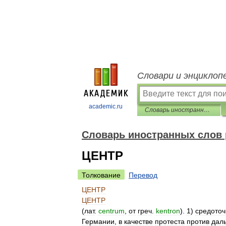
Словари и энциклоп
academic.ru
Словарь иностранных слов русского языка
Словарь иностранных слов 
ЦЕНТР
Толкование
Перевод
ЦЕНТР
ЦЕНТР
(
лат
.
centrum
,
от
греч
.
kentron
).
1
)
средоточ
Германии
,
в
качестве
протеста
против
дал