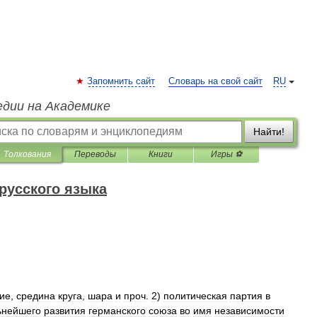
Запомнить сайт
Словарь на свой сайт
RU
едии на Академике
Найти!
Толкования
Переводы
Книги
Игры ⚽
русского языка
ие
,
средина
круга
,
шара
и
проч
.
2
)
политическая
партия
в
ьнейшего
развития
германского
союза
во
имя
независимости