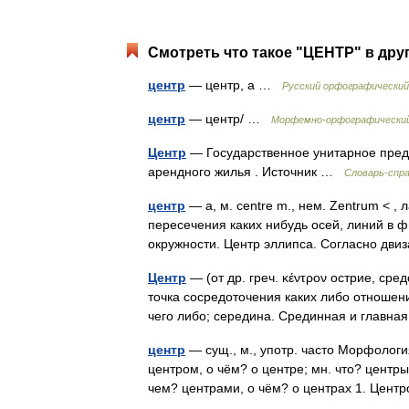
Смотреть что такое "ЦЕНТР" в дру
центр
— центр, а …
Русский орфографический
центр
— центр/ …
Морфемно-орфографический
Центр
— Государственное унитарное пред
арендного жилья . Источник …
Словарь-спр
центр
— а, м. centre m., нем. Zentrum < , л
пересечения каких нибудь осей, линий в ф
окружности. Центр эллипса. Согласно д
Центр
— (от др. греч. κέντρον острие, сре
точка сосредоточения каких либо отношени
чего либо; середина. Срединная и главн
центр
— сущ., м., употр. часто Морфология
центром, о чём? о центре; мн. что? центры
чем? центрами, о чём? о центрах 1. Це