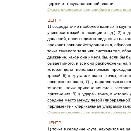
церкви
от
государственной
власти
.
Словарь
иностранных
слов
,
вошедших
в
состав
русс
ЦЕНТР
1
)
сосредоточие
наиболее
важных
и
крупн
университетский
,
ц
.
позиции
и
т
.
д
.);
2
)
ц
.
д
давлений
,
производимых
жидкостью
на
ка
проходит
равнодействующая
сил
,
обуслов
точка
тяжелого
тела
или
системы
тел
,
обр
движение
,
какое
она
имела
бы
,
если
бы
бы
бывает
много
,
и
все
они
расположены
на
которая
делит
пополам
прямые
,
проходя
кривой
;
6
)
ц
.
круга
или
шара
-
точка
,
отсто
поверхности
шара
;
7
)
ц
.
параллельных
сил
тяжести
-
точка
приложения
силы
,
застав
притяжения
;
9
)
ц
.
удара
-
точка
,
в
которой
среднее
место
между
левой
(
либеральной
парламенте
-
клерикальная
ультрамонтанс
Словарь
иностранных
слов
,
вошедших
в
состав
русс
ЦЕНТР
1
)
точка
в
середине
круга
,
находится
на
ра