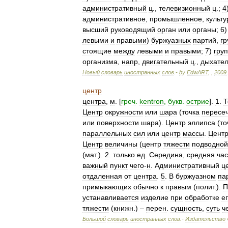
административный
ц
.,
телевизионный
ц
.;
4
административное
,
промышленное
,
культ
высший
руководящий
орган
или
органы
;
6
левыми
и
правыми
)
буржуазных
партий
,
гр
стоящие
между
левыми
и
правыми
;
7
)
гру
организма
,
напр
,
двигательный
ц
.,
дыхате
Новый
словарь
иностранных
слов
.-
by
EdwART
,
,
2009
.
центр
центра
,
м
. [
греч
.
kentron
,
букв
.
острие
].
1
.
Т
Центр
окружности
или
шара
(
точка
пересе
или
поверхности
шара
).
Центр
эллипса
(
то
параллельных
сил
или
центр
массы
.
Цент
Центр
величины
(
центр
тяжести
подводной
(
мат
.).
2
.
только
ед
.
Середина
,
средняя
час
важный
пункт
чего
-
н
.
Административный
ц
отдаленная
от
центра
.
5
.
В
буржуазном
па
примыкающих
обычно
к
правым
(
полит
.).
П
устанавливается
изделие
при
обработке
е
тяжести
(
книжн
.) –
перен
.
сущность
,
суть
ч
Большой
словарь
иностранных
слов
.-
Издательство