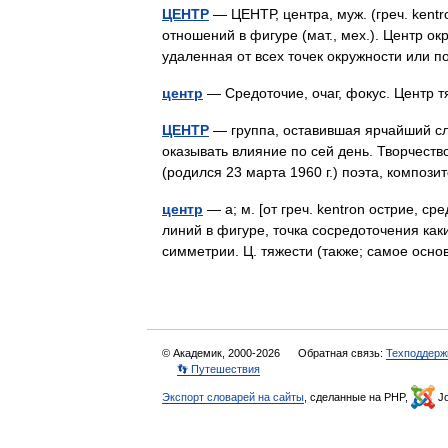
ЦЕНТР
— ЦЕНТР, центра, муж. (греч. kentro
отношений в фигуре (мат., мех.). Центр о
удаленная от всех точек окружности или
центр
— Средоточие, очаг, фокус. Центр т
ЦЕНТР
— группа, оставившая ярчайший сл
оказывать влияние по сей день. Творчест
(родился 23 марта 1960 г.) поэта, компо
центр
— а; м. [от греч. kentron острие, ср
линий в фигуре, точка сосредоточения каки
симметрии. Ц. тяжести (также; самое осн
© Академик, 2000-2026
Обратная связь:
Техподдерж
👣 Путешествия
Экспорт словарей на сайты
, сделанные на PHP,
Jo