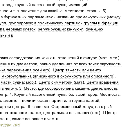
)
город
,
крупный
населенный
пункт
,
имеющий
урное
и
т
.
п
.
значение
для
какой
-
л
.
местности
,
страны
;
5
)
)
в
буржуазных
парламентах
-
название
промежуточных
(
между
упп
,
группировок
;
в
политических
партиях
-
группы
и
фракции
,
ппа
нервных
клеток
,
регулирующих
ка
-
кую
-
л
.
функцию
льный
ц
.
очка
сосредоточения
каких
-
н
.
отношений
в
фигуре
(
мат
.,
мех
.).
чения
их
диаметров
,
равно
удаленная
от
всех
точек
окружности
чка
пересечения
осей
его
).
Центр
тяжести
или
центр
р
многоугольника
(
вписанного
в
окружность
или
описанного
).
части
судна
;
мор
.).
Центр
симметрии
(
мат
.).
Центр
вращения
ть
чего
-
н
.
3
.
Место
,
где
сосредоточена
какая
-
н
.
деятельность
,
ентр
.
4
.
Крупный
населенный
пункт
,
большой
город
.
Местность
,
рламенте
–
политическая
партия
или
группа
партий
,
артии
центра
.
8
.
чаще
мн
.
Остроконечный
конус
,
на
к
-
рый
го
на
токарном
станке
,
центральная
ось
станка
(
тех
.).
І
Центр
его
-
н
.,
самое
основное
в
чем
-
н
.
«
ИДДК
»
,
2007
.