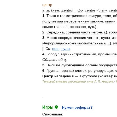
центр
а
,
м
.
(
нем
.
Zentrum
,
фр
.
centre
<
лат
.
cent
1
.
Точка
в
геометрической
фигуре
,
теле
,
о
получаемая
пересечением
каких
-
н
.
линий
самое
главное
,
основное
,
суть
).
2
.
Середина
,
средняя
часть
чего
-
н
.
Ц
.
гор
3
.
Место
сосредоточения
чего
-
н
.;
пункт
,
из
Информационно
-
вычислительный
ц
.
Ц
.
у
||
Ср
.
пост
,
пульт
.
4
.
Город
с
административными
,
промышле
Областной
ц
.
5
.
Высшие
руководящие
органы
государст
6
.
Группа
нервных
клеток
,
регулирующих
к
Центр
нападения
—
в
футболе
(
хоккее
)
:
ц
Толковый
словарь
иностранных
слов
Л
.
П
.
Крысина
.-
.
Игры ⚽
Нужен реферат?
Синонимы
: