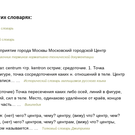
гих словарях:
 словарь
 словарь
приятие города Москвы Московский городской Центр
авочник терминов нормативно-технической документации
ат. centrum <гр. kentron острие; средоточие. 1. Точка
игуре, точка сосредоточения каких н. отношений в теле. Центр
визатися… …
Исторический словарь галлицизмов русского языка
доточие) Точка пересечения каких либо осей, линий в фигуре,
й, сил в теле. Место, одинаково удалённое от краёв, концов
ая часть… …
Википедия
: (нет) чего? центра, чему? центру, (вижу) что? центр, чем?
, (нет) чего? центров, чему? центрам, (вижу) что? центры,
нтром называется… …
Толковый словарь Дмитриева