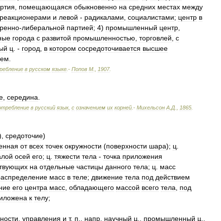
ртия
,
помещающаяся
обыкновенно
на
средних
местах
между
реакционерами
и
левой
-
радикалами
,
социалистами
;
центр
в
ренно
-
либеральной
партией
;
4
)
промышленный
центр
,
ные
города
с
развитой
промышленностью
,
торговлей
,
с
ый
ц
. -
город
,
в
котором
сосредоточивается
высшее
аем
.
ребление
в
русском
языке
.-
Попов
М
.
,
1907
.
е
,
середина
.
отребление
в
русский
язык
,
с
означением
их
корней
.-
Михельсон
А
.
Д
.
,
1865
.
),
средоточие
)
енная
от
всех
точек
окружности
(
поверхности
шара
);
ц
.
алой
осей
его
;
ц
.
тяжести
тела
-
точка
приложения
твующих
на
отдельные
частицы
данного
тела
;
ц
.
масс
распределение
масс
в
теле
;
движение
тела
под
действием
ние
его
центра
масс
,
обладающего
массой
всего
тела
,
под
иложена
к
телу
;
ности
,
управления
и
т
.
п
.,
напр
,
научный
ц
.,
промышленный
ц
.,