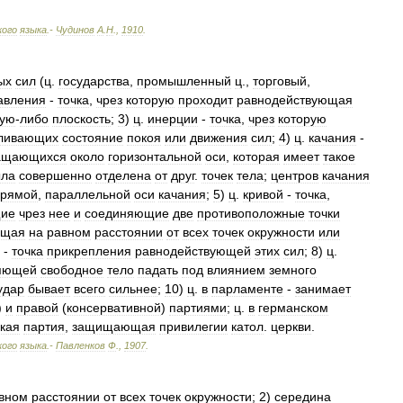
кого
языка
.-
Чудинов
А
.
Н
.
,
1910
.
ых
сил
(
ц
.
государства
,
промышленный
ц
.,
торговый
,
авления
-
точка
,
чрез
которую
проходит
равнодействующая
кую
-
либо
плоскость
;
3
)
ц
.
инерции
-
точка
,
чрез
которую
ливающих
состояние
покоя
или
движения
сил
;
4
)
ц
.
качания
-
ащающихся
около
горизонтальной
оси
,
которая
имеет
такое
ла
совершенно
отделена
от
друг
.
точек
тела
;
центров
качания
прямой
,
параллельной
оси
качания
;
5
)
ц
.
кривой
-
точка
,
щие
чрез
нее
и
соединяющие
две
противоположные
точки
ящая
на
равном
расстоянии
от
всех
точек
окружности
или
-
точка
прикрепления
равнодействующей
этих
сил
;
8
)
ц
.
ляющей
свободное
тело
падать
под
влиянием
земного
удар
бывает
всего
сильнее
;
10
)
ц
.
в
парламенте
-
занимает
)
и
правой
(
консервативной
)
партиями
;
ц
.
в
германском
кая
партия
,
защищающая
привилегии
катол
.
церкви
.
кого
языка
.-
Павленков
Ф
.
,
1907
.
вном
расстоянии
от
всех
точек
окружности
;
2
)
середина