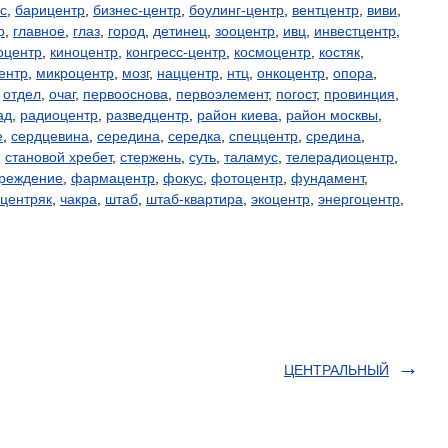
с
,
барицентр
,
бизнес-центр
,
боулинг-центр
,
вентцентр
,
виви
,
р
,
главное
,
глаз
,
город
,
детинец
,
зооцентр
,
ивц
,
инвестцентр
,
оцентр
,
киноцентр
,
конгресс-центр
,
космоцентр
,
костяк
,
ентр
,
микроцентр
,
мозг
,
наццентр
,
нтц
,
онкоцентр
,
опора
,
,
отдел
,
очаг
,
первооснова
,
первоэлемент
,
погост
,
провинция
,
ад
,
радиоцентр
,
разведцентр
,
район киева
,
район москвы
,
е
,
сердцевина
,
середина
,
середка
,
спеццентр
,
средина
,
,
становой хребет
,
стержень
,
суть
,
таламус
,
телерадиоцентр
,
реждение
,
фармацентр
,
фокус
,
фотоцентр
,
фундамент
,
центряк
,
чакра
,
штаб
,
штаб-квартира
,
экоцентр
,
энергоцентр
,
ЦЕНТРАЛЬНЫЙ