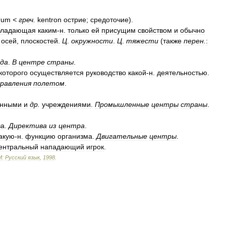
rum
<
греч
.
kentron
острие
;
средоточие
).
бладающая
каким
-
н
.
только
ей
присущим
свойством
и
обычно
,
осей
,
плоскостей
.
Ц
.
окружности
.
Ц
.
тяжести
(
также
перен
.
:
ода
.
В
центре
страны
.
которого
осуществляется
руководство
какой
-
н
.
деятельностью
.
правления
полетом
.
нными
и
др
.
учреждениями
.
Промышленные
центры
страны
.
ва
.
Директива
из
центра
.
акую
-
н
.
функцию
организма
.
Двигательные
центры
.
ентральный
нападающий
игрок
.
М:
Русский
язык
,
1998
.