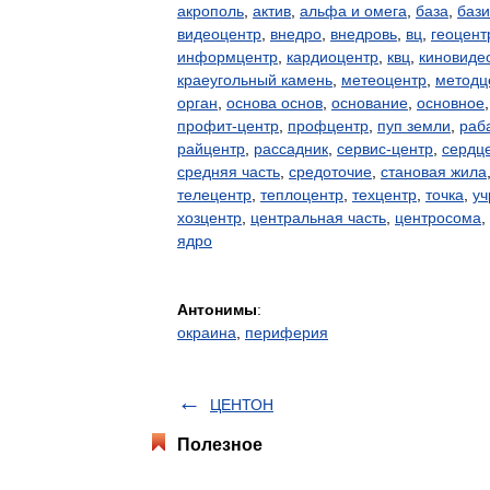
акрополь
,
актив
,
альфа и омега
,
база
,
бази
видеоцентр
,
внедро
,
внедровь
,
вц
,
геоцент
информцентр
,
кардиоцентр
,
квц
,
киновиде
краеугольный камень
,
метеоцентр
,
методц
орган
,
основа основ
,
основание
,
основное
профит-центр
,
профцентр
,
пуп земли
,
раб
райцентр
,
рассадник
,
сервис-центр
,
сердц
средняя часть
,
средоточие
,
становая жила
телецентр
,
теплоцентр
,
техцентр
,
точка
,
уч
хозцентр
,
центральная часть
,
центросома
,
ядро
Антонимы
:
окраина
,
периферия
ЦЕНТОН
Полезное