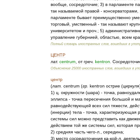
вообще
,
сосредоточие
;
3
)
в
парламенте
па
так
называемой
правой
-
консерваторами
,
парламенте
бывает
преимущественно
уме
торговый
,
умственный
-
так
называют
круп
университетом
и
проч
.;
5
)
административн
управление
губернией
,
областью
,
всем
кр
Полный
словарь
иностранных
слов
,
вошедших
в
упот
ЦЕНТР
лат
.
centrum
,
от
греч
.
kentron
.
Сосредоточи
Объяснение
25000
иностранных
слов
,
вошедших
в
уп
центр
(
лат
.
centrum
(
гр
.
kentron
острие
(
циркуля
1
)
ц
.
окружности
(
шара
) -
точка
,
равноудал
эллипса
-
точка
пересечения
большой
и
м
равнодействующей
всех
сил
тяжести
,
дейс
(
инерции
)
тела
-
точка
,
характеризующая
системы
сил
можно
представить
как
движе
действием
той
же
системы
сил
,
которая
пр
2
)
средняя
часть
чего
-
л
.,
середина
;
3
)
место
сосредоточения
ка
-
кой
-
л
.
деятель