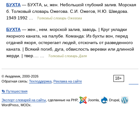
БУХТА
— БУХТА, ы, жен. Небольшой глубокий залив. Морская
б. Толковый словарь Ожегова. С.И. Ожегов, Н.Ю. Шведова.
1949 1992 …
Толковый словарь Ожегова
БУХТА
— жен., нем. морской залив, заводь. | Круг укладки
якорного каната, на палубе. Команда: Из бухты вон, перед
отдачей якоря, остерегает людей, отскочить от разведенного
каната. | Всякий погиб, дуга, обвислость веревки или длинной
жерди. | твер.… …
Толковый словарь Даля
© Академик, 2000-2026
18+
Обратная связь:
Техподдержка
,
Реклама на сайте
👣 Путешествия
Экспорт словарей на сайты
, сделанные на PHP,
Joomla,
Drupal,
WordPress, MODx.