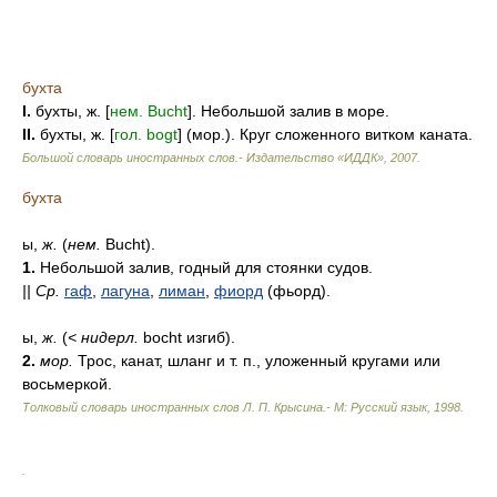
бухта
I.
бухты, ж. [
нем. Bucht
]. Небольшой залив в море.
II.
бухты, ж. [
гол. bogt
] (мор.). Круг сложенного витком каната.
Большой словарь иностранных слов.- Издательство «ИДДК»
,
2007
.
бухта
ы,
ж.
(
нем.
Bucht).
1.
Небольшой залив, годный для стоянки судов.
||
Ср.
гаф
,
лагуна
,
лиман
,
фиорд
(фьорд).
ы,
ж.
(
<
нидерл.
bocht изгиб).
2.
мор.
Трос, канат, шланг и т. п., уложенный кругами или
восьмеркой.
Толковый словарь иностранных слов Л. П. Крысина.- М: Русский язык
,
1998
.
.