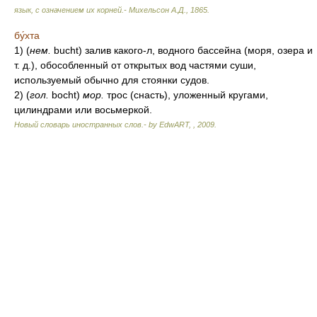
язык, с означением их корней.- Михельсон А.Д.
,
1865
.
бу́хта
1) (
нем.
bucht) залив какого-л, водного бассейна (моря, озера и
т. д.), обособленный от открытых вод частями суши,
используемый обычно для стоянки судов.
2) (
гол.
bocht)
мор.
трос (снасть), уложенный кругами,
цилиндрами или восьмеркой.
Новый словарь иностранных слов.- by EdwART,
,
2009
.