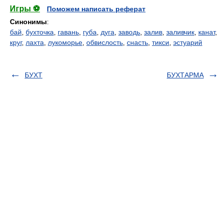
Игры ⚽
Поможем написать реферат
Синонимы
:
бай
,
бухточка
,
гавань
,
губа
,
дуга
,
заводь
,
залив
,
заливчик
,
канат
,
круг
,
лахта
,
лукоморье
,
обвислость
,
снасть
,
тикси
,
эстуарий
БУХТ
БУХТАРМА