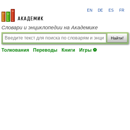
EN
DE
ES
FR
academic.ru
Словари и энциклопедии на Академике
Найти!
Толкования
Переводы
Книги
Игры ⚽