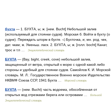
бухта
— 1. БУХТА, ы; ж. [нем. Bucht] Небольшой залив
(используемый для стоянки судов). Морская б. Войти в бухту (о
судне). Переждать шторм в бухте. ◁ Бухточка, и; мн. род. чек,
дат. чкам; ж. Уменьш. ласк. 2. БУХТА, ы; ж. [голл. bocht] Канат,
трос и т.п …
Энциклопедический словарь
БУХТА
— (Bay, bight, creek, cove) небольшой залив,
защищенный от ветра, открытый к морю с одной какой либо
стороны и удобный для стоянки судов. Самойлов К. И. Морской
словарь. М. Л.: Государственное Военно морское Издательство
НКВМФ Союза ССР, 1941 Бухта …
Морской словарь
БУХТА
— (нем. Bucht) часть водоема, обособленная от
открытых вод отрезками берега или островами …
Большой
Энциклопедический словарь