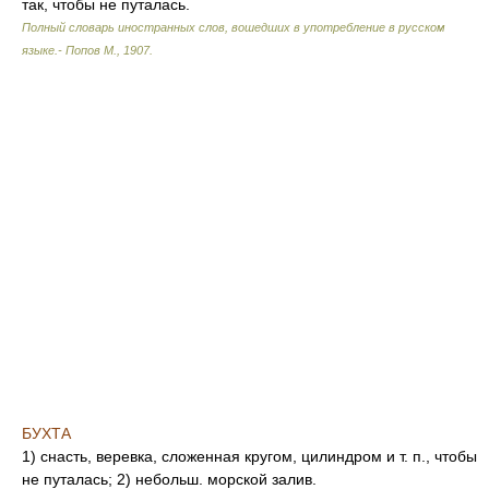
так, чтобы не путалась.
Полный словарь иностранных слов, вошедших в употребление в русском
языке.- Попов М.
,
1907
.
БУХТА
1) снасть, веревка, сложенная кругом, цилиндром и т. п., чтобы
не путалась; 2) небольш. морской залив.