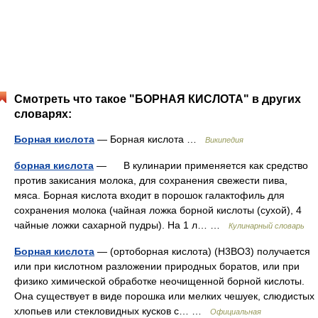
Смотреть что такое "БОРНАЯ КИСЛОТА" в других
словарях:
Борная кислота
— Борная кислота …
Википедия
борная кислота
— В кулинарии применяется как средство
против закисания молока, для сохранения свежести пива,
мяса. Борная кислота входит в порошок галактофиль для
сохранения молока (чайная ложка борной кислоты (сухой), 4
чайные ложки сахарной пудры). На 1 л… …
Кулинарный словарь
Борная кислота
— (ортоборная кислота) (H3BO3) получается
или при кислотном разложении природных боратов, или при
физико химической обработке неочищенной борной кислоты.
Она существует в виде порошка или мелких чешуек, слюдистых
хлопьев или стекловидных кусков с… …
Официальная