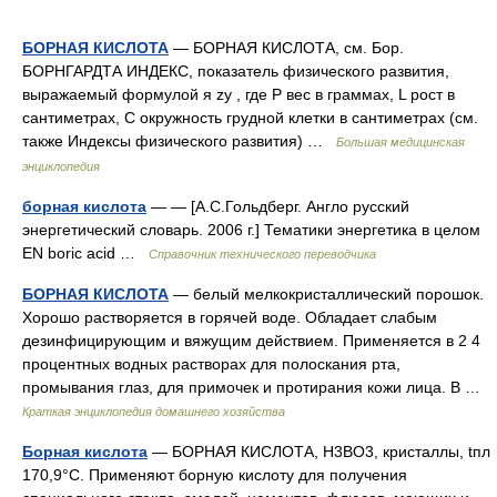
БОРНАЯ КИСЛОТА
— БОРНАЯ КИСЛОТА, см. Бор.
БОРНГАРДТА ИНДЕКС, показатель физического развития,
выражаемый формулой я zy , где Р вес в граммах, L рост в
сантиметрах, С окружность грудной клетки в сантиметрах (см.
также Индексы физического развития) …
Большая медицинская
энциклопедия
борная кислота
— — [А.С.Гольдберг. Англо русский
энергетический словарь. 2006 г.] Тематики энергетика в целом
EN boric acid …
Справочник технического переводчика
БОРНАЯ КИСЛОТА
— белый мелкокристаллический порошок.
Хорошо растворяется в горячей воде. Обладает слабым
дезинфицирующим и вяжущим действием. Применяется в 2 4
процентных водных растворах для полоскания рта,
промывания глаз, для примочек и протирания кожи лица. В …
Краткая энциклопедия домашнего хозяйства
Борная кислота
— БОРНАЯ КИСЛОТА, H3BO3, кристаллы, tпл
170,9°C. Применяют борную кислоту для получения