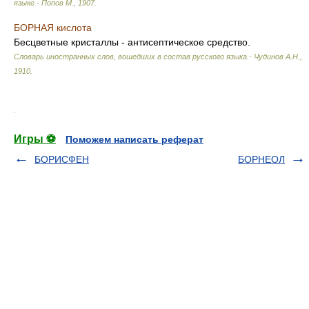
языке.- Попов М.
,
1907
.
БОРНАЯ кислота
Бесцветные кристаллы - антисептическое средство.
Словарь иностранных слов, вошедших в состав русского языка.- Чудинов А.Н.
,
1910
.
.
Игры ⚽
Поможем написать реферат
БОРИСФЕН
БОРНЕОЛ