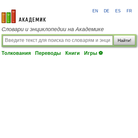
EN
DE
ES
FR
academic.ru
Словари и энциклопедии на Академике
Найти!
Толкования
Переводы
Книги
Игры ⚽