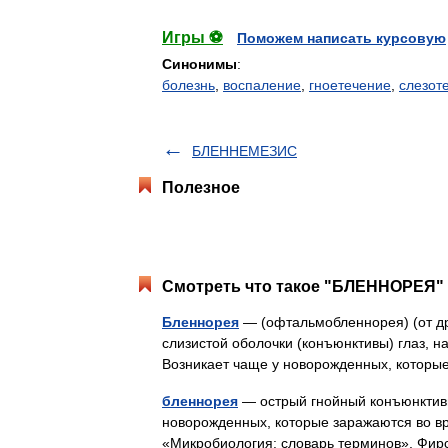
Игры ⚽
Поможем написать курсовую
Синонимы
:
болезнь
,
воспаление
,
гноетечение
,
слезот
БЛЕННЕМЕЗИС
Полезное
Смотреть что такое "БЛЕННОРЕЯ" 
Бленнорея
— (офтальмобленнорея) (от др.
слизистой оболочки (конъюнктивы) глаз, н
Возникает чаще у новорожденных, котор
бленнорея
— острый гнойный конъюнктиви
новорожденных, которые заражаются во вр
«Микробиология: словарь терминов», Фир