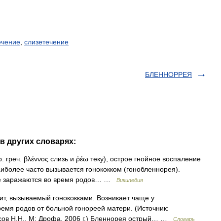
ечение
,
слизетечение
БЛЕННОРРЕЯ
в других словарях:
 греч. βλέννος слизь и ῥέω теку), острое гнойное воспаление
аиболее часто вызывается гонококком (гонобленнорея).
ые заражаются во время родов… …
Википедия
т, вызываемый гонококками. Возникает чаще у
емя родов от больной гонореей матери. (Источник:
сов Н.Н., М: Дрофа, 2006 г.) Бленнорея острый… …
Словарь