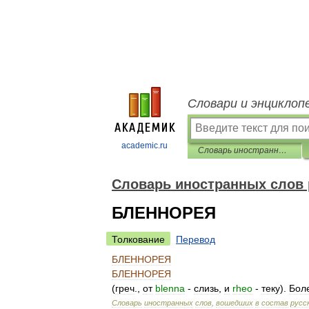
Словари и энциклоп
academic.ru
Словарь иностранных слов русского языка
Словарь иностранных слов 
БЛЕННОРЕЯ
Толкование
Перевод
БЛЕННОРЕЯ
БЛЕННОРЕЯ
(
греч
.,
от
blenna
-
слизь
,
и
rheo
-
теку
).
Бол
Словарь
иностранных
слов
,
вошедших
в
состав
русс