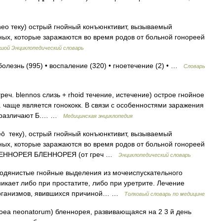
rheo теку) острый гнойный конъюнктивит, вызываемый
ных, которые заражаются во время родов от больной гонореей
шой Энциклопедический словарь
болезнь (995) • воспаление (320) • гноетечение (2) • …
Словарь
реч. blennos слизь + rhoid течение, истечение) острое гнойное
 чаще является гонококк. В связи с особенностями заражения
те различают Б.… …
Медицинская энциклопедия
héō теку), острый гнойный конъюнктивит, вызываемый
ных, которые заражаются во время родов от больной гонореей
* БЛЕННОРЕЯ БЛЕННОРЕЯ (от греч …
Энциклопедический словарь
водянистые гнойные выделения из мочеиспускательного
никает либо при простатите, либо при уретрите. Лечение
организмов, явившихся причиной… …
Толковый словарь по медицине
oea neonatorum) бленнорея, развивающаяся на 2 3 й день