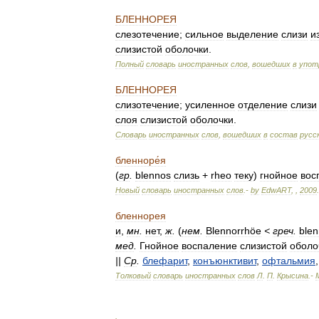
БЛЕННОРЕЯ
слезотечение
;
сильное
выделение
слизи
и
слизистой
оболочки
.
Полный
словарь
иностранных
слов
,
вошедших
в
упот
БЛЕННОРЕЯ
слизотечение
;
усиленное
отделение
слизи
слоя
слизистой
оболочки
.
Словарь
иностранных
слов
,
вошедших
в
состав
русс
бленноре́я
(
гр
.
blennos
слизь
+
rheo
теку
)
гнойное
вос
Новый
словарь
иностранных
слов
.-
by
EdwART
,
,
2009
.
бленнорея
и
,
мн
.
нет
,
ж
.
(
нем
.
Blennorrhöe
<
греч
.
ble
мед
.
Гнойное
воспаление
слизистой
оболо
||
Ср
.
блефарит
,
конъюнктивит
,
офтальмия
Толковый
словарь
иностранных
слов
Л
.
П
.
Крысина
.-
.