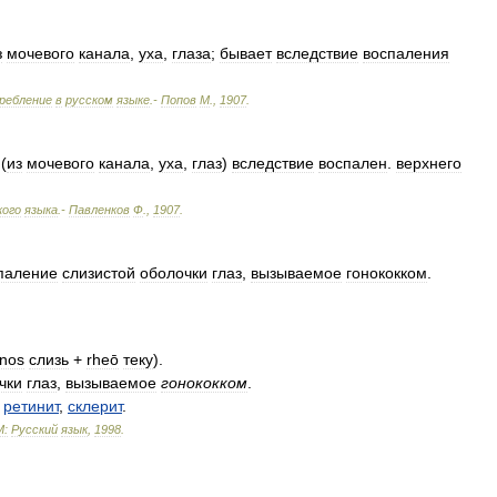
з
мочевого
канала
,
уха
,
глаза
;
бывает
вследствие
воспаления
ребление
в
русском
языке
.-
Попов
М
.
,
1907
.
(
из
мочевого
канала
,
уха
,
глаз
)
вследствие
воспален
.
верхнего
кого
языка
.-
Павленков
Ф
.
,
1907
.
паление
слизистой
оболочки
глаз
,
вызываемое
гонококком
.
nnos
слизь
+
rheō
теку
).
чки
глаз
,
вызываемое
гонококком
.
,
ретинит
,
склерит
.
М:
Русский
язык
,
1998
.