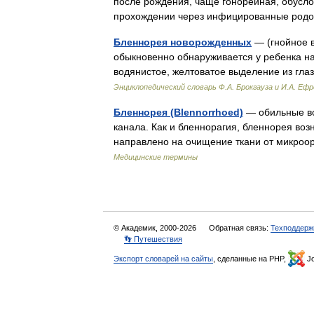
после рождения, чаще гонорейная, обусл
прохождении через инфицированные род
Бленнорея новорожденных
— (гнойное в
обыкновенно обнаруживается у ребенка на
водянистое, желтоватое выделение из гл
Энциклопедический словарь Ф.А. Брокгауза и И.А. Еф
Бленнорея (Blennorrhoed)
— обильные во
канала. Как и бленнорагия, бленнорея воз
направлено на очищение ткани от микроо
Медицинские термины
© Академик, 2000-2026
Обратная связь:
Техподдерж
👣 Путешествия
Экспорт словарей на сайты
, сделанные на PHP,
Jo