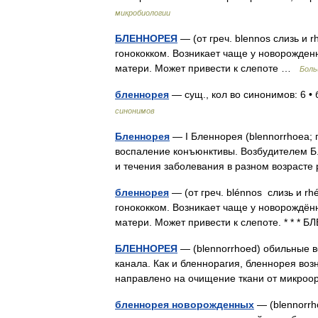
микробиологии
БЛЕННОРЕЯ
— (от греч. blennos слизь и 
гонококком. Возникает чаще у новорожден
матери. Может привести к слепоте …
Боль
бленнорея
— сущ., кол во синонимов: 6 • 
синонимов
Бленнорея
— I Бленнорея (blennorrhoea; г
воспаление конъюнктивы. Возбудителем Б.
и течения заболевания в разном возрас
бленнорея
— (от греч. blénnos слизь и r
гонококком. Возникает чаще у новорождён
матери. Может привести к слепоте. * * 
БЛЕННОРЕЯ
— (blennorrhoed) обильные 
канала. Как и бленнорагия, бленнорея воз
направлено на очищение ткани от микро
бленнорея новорожденных
— (blennorrh