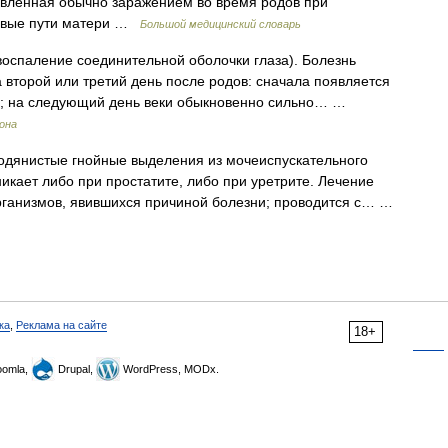
овленная обычно заражением во время родов при
овые пути матери …
Большой медицинский словарь
оспаление соединительной оболочки глаза). Болезнь
 второй или третий день после родов: сначала появляется
аз; на следующий день веки обыкновенно сильно… …
рона
дянистые гнойные выделения из мочеиспускательного
никает либо при простатите, либо при уретрите. Лечение
рганизмов, явившихся причиной болезни; проводится с… …
ка
,
Реклама на сайте
18+
omla,
Drupal,
WordPress, MODx.