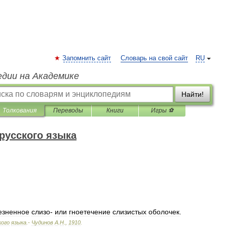
Запомнить сайт
Словарь на свой сайт
RU
едии на Академике
Найти!
Толкования
Переводы
Книги
Игры ⚽
русского языка
езненное
слизо
-
или
гноетечение
слизистых
оболочек
.
кого
языка
.-
Чудинов
А
.
Н
.
,
1910
.