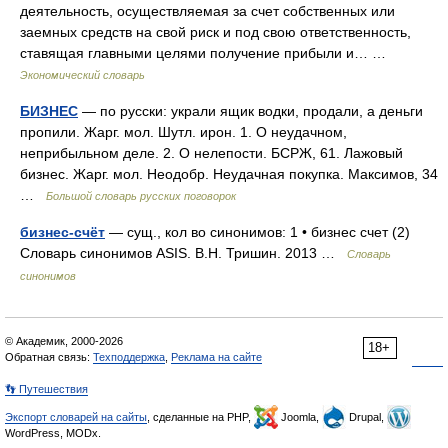
деятельность, осуществляемая за счет собственных или
заемных средств на свой риск и под свою ответственность,
ставящая главными целями получение прибыли и… …
Экономический словарь
БИЗНЕС
— по русски: украли ящик водки, продали, а деньги
пропили. Жарг. мол. Шутл. ирон. 1. О неудачном,
неприбыльном деле. 2. О нелепости. БСРЖ, 61. Лажовый
бизнес. Жарг. мол. Неодобр. Неудачная покупка. Максимов, 34
…
Большой словарь русских поговорок
бизнес-счёт
— сущ., кол во синонимов: 1 • бизнес счет (2)
Словарь синонимов ASIS. В.Н. Тришин. 2013 …
Словарь
синонимов
© Академик, 2000-2026
18+
Обратная связь:
Техподдержка
,
Реклама на сайте
👣 Путешествия
Экспорт словарей на сайты
, сделанные на PHP,
Joomla,
Drupal,
WordPress, MODx.