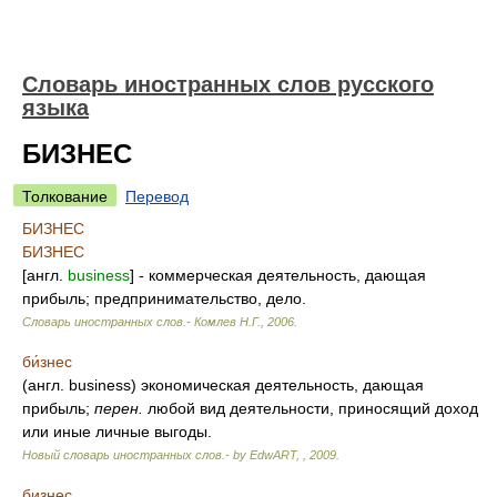
Словарь иностранных слов русского
языка
БИЗНЕС
Толкование
Перевод
БИЗНЕС
БИЗНЕС
[англ.
business
] - коммерческая деятельность, дающая
прибыль; предпринимательство, дело.
Словарь иностранных слов.- Комлев Н.Г.
,
2006
.
би́знес
(англ. business) экономическая деятельность, дающая
прибыль;
перен.
любой вид деятельности, приносящий доход
или иные личные выгоды.
Новый словарь иностранных слов.- by EdwART,
,
2009
.
бизнес