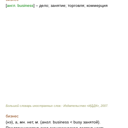
[
англ. business
] – дело; занятие; торговля; коммерция
Большой словарь иностранных слов.- Издательство «ИДДК»
,
2007
.
бизнес
(
нэ
), а,
мн.
нет,
м.
(
англ.
business
<
busy занятой).