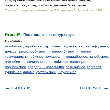
Предпринимательская экономическая деятельность,
приносящая доход, прибыль.
Делать б
.
на чем-н
.
Толковый словарь иностранных слов Л. П. Крысина.- М: Русский язык
,
1998
.
.
Игры ⚽
Поможем написать курсовую
Синонимы
:
автобизнес
,
агробизнес
,
артбизнес
,
видеобизнес
,
гешефт
,
дело
,
дельце
,
затея
,
зообизнес
,
интернет-бизнес
,
интернет-
коммерция
,
кинобизнес
,
коммерция
,
медиабизнес
,
нанобизнес
,
наркобизнес
,
начинание
,
нефтебизнес
,
операция
,
порнобизнес
,
предпринимательство
,
секс-бизнес
,
торговля
,
турбизнес
,
фирма
,
фотобизнес
,
шоу-бизнес
БИЗЕБАНИ
БИЗНЕСМЕН