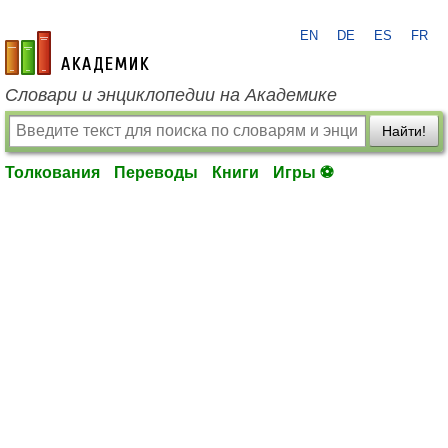
EN
DE
ES
FR
academic.ru
Словари и энциклопедии на Академике
Найти!
Толкования
Переводы
Книги
Игры ⚽