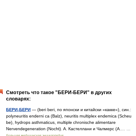
Смотреть что такое "БЕРИ-БЕРИ" в других
словарях:
БЕРИ-БЕРИ
— (beri beri, по японски и китайски «какке»), син.:
polyneuritis enderni са (Balz), neuritis multiplex endemica (Scheu
be), hydrops asthmaticus, multiple chronische alimentare
Nervendegeneration (Nocht). A. Кастеллани и Чалмерс (A.… …
Большая медицинская энциклопедия