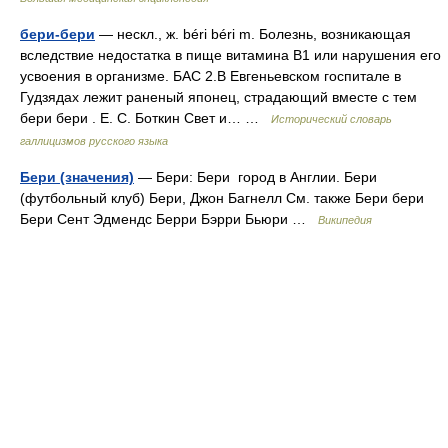
бери-бери
— нескл., ж. béri béri m. Болезнь, возникающая
вследствие недостатка в пище витамина B1 или нарушения его
усвоения в организме. БАС 2.В Евгеньевском госпитале в
Гудзядах лежит раненый японец, страдающий вместе с тем
бери бери . Е. С. Боткин Свет и… …
Исторический словарь
галлицизмов русского языка
Бери (значения)
— Бери: Бери город в Англии. Бери
(футбольный клуб) Бери, Джон Багнелл См. также Бери бери
Бери Сент Эдмендс Берри Бэрри Бьюри …
Википедия