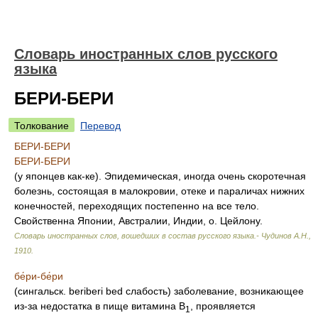
Словарь иностранных слов русского
языка
БЕРИ-БЕРИ
Толкование
Перевод
БЕРИ-БЕРИ
БЕРИ-БЕРИ
(у японцев как-ке). Эпидемическая, иногда очень скоротечная
болезнь, состоящая в малокровии, отеке и параличах нижних
конечностей, переходящих постепенно на все тело.
Свойственна Японии, Австралии, Индии, о. Цейлону.
Словарь иностранных слов, вошедших в состав русского языка.- Чудинов А.Н.
,
1910
.
бе́ри-бе́ри
(сингальск. beriberi bed слабость) заболевание, возникающее
из-за недостатка в пище витамина B
, проявляется
1