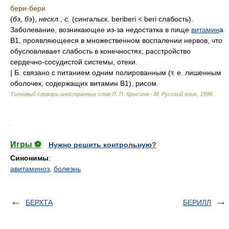
бери-бери
(
бэ, бэ
),
нескл.
,
с.
(сингальск. beriberi
<
beri слабость).
Заболевание, возникающее из-за недостатка в пище
витамин
а
В1, проявляющееся в множественном воспалении нервов, что
обусловливает слабость в конечностях, расстройство
сердечно-сосудистой системы, отеки.
|
Б. связано с питанием одним полированным (т. е. лишенным
оболочек, содержащих витамин В1), рисом.
Толковый словарь иностранных слов Л. П. Крысина.- М: Русский язык
,
1998
.
.
Игры ⚽
Нужно решить контрольную?
Синонимы
:
авитаминоз
,
болезнь
БЕРХТА
БЕРИЛЛ