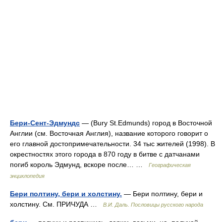
Бери-Сент-Эдмундс
— (Bury St.Edmunds) город в Восточной
Англии (см. Восточная Англия), название которого говорит о
его главной достопримечательности. 34 тыс жителей (1998). В
окрестностях этого города в 870 году в битве с датчанами
погиб король Эдмунд, вскоре после… …
Географическая
энциклопедия
Бери полтину, бери и холстину.
— Бери полтину, бери и
холстину. См. ПРИЧУДА …
В.И. Даль. Пословицы русского народа