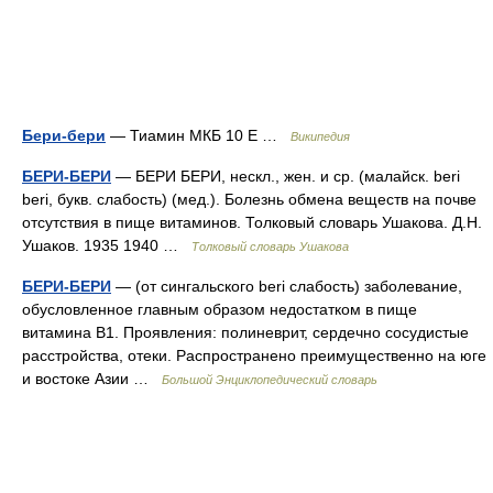
Бери-бери
— Тиамин МКБ 10 E …
Википедия
БЕРИ-БЕРИ
— БЕРИ БЕРИ, нескл., жен. и ср. (малайск. beri
beri, букв. слабость) (мед.). Болезнь обмена веществ на почве
отсутствия в пище витаминов. Толковый словарь Ушакова. Д.Н.
Ушаков. 1935 1940 …
Толковый словарь Ушакова
БЕРИ-БЕРИ
— (от сингальского beri слабость) заболевание,
обусловленное главным образом недостатком в пище
витамина В1. Проявления: полиневрит, сердечно сосудистые
расстройства, отеки. Распространено преимущественно на юге
и востоке Азии …
Большой Энциклопедический словарь