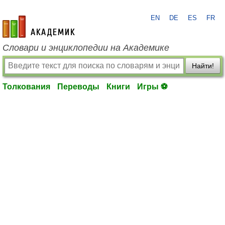
EN
DE
ES
FR
academic.ru
Словари и энциклопедии на Академике
Найти!
Толкования
Переводы
Книги
Игры ⚽