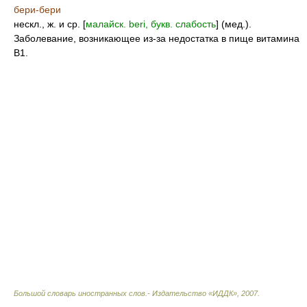
бери-бери
нескл., ж. и ср. [
малайск. beri, букв. слабость
] (мед.).
Заболевание, возникающее из-за недостатка в пище витамина
В1.
Большой словарь иностранных слов.- Издательство «ИДДК»
,
2007
.