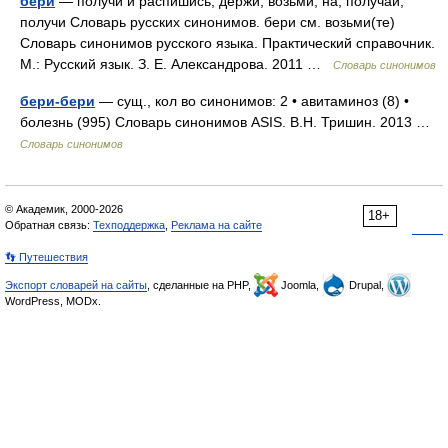
бери
— получи и распишись, держи, возьми, на, получай,
получи Словарь русских синонимов. бери см. возьми(те)
Словарь синонимов русского языка. Практический справочник.
М.: Русский язык. З. Е. Александрова. 2011 …
Словарь синонимов
бери-бери
— сущ., кол во синонимов: 2 • авитаминоз (8) •
болезнь (995) Словарь синонимов ASIS. В.Н. Тришин. 2013 …
Словарь синонимов
© Академик, 2000-2026
18+
Обратная связь:
Техподдержка
,
Реклама на сайте
👣 Путешествия
Экспорт словарей на сайты
, сделанные на PHP,
Joomla,
Drupal,
WordPress, MODx.