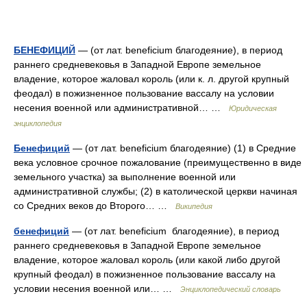
БЕНЕФИЦИЙ
— (от лат. beneficium благодеяние), в период
раннего средневековья в Западной Европе земельное
владение, которое жаловал король (или к. л. другой крупный
феодал) в пожизненное пользование вассалу на условии
несения военной или административной… …
Юридическая
энциклопедия
Бенефиций
— (от лат. beneficium благодеяние) (1) в Средние
века условное срочное пожалование (преимущественно в виде
земельного участка) за выполнение военной или
административной службы; (2) в католической церкви начиная
со Средних веков до Второго… …
Википедия
бенефиций
— (от лат. beneficium благодеяние), в период
раннего средневековья в Западной Европе земельное
владение, которое жаловал король (или какой либо другой
крупный феодал) в пожизненное пользование вассалу на
условии несения военной или… …
Энциклопедический словарь