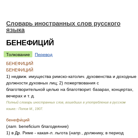
Словарь иностранных слов русского
языка
БЕНЕФИЦИЙ
Толкование
Перевод
БЕНЕФИЦИЙ
БЕНЕФИЦИЙ
1) недвиж. имущества римско-католич. духовенства и доходные
должности духовных лиц; 2) пожертвования с
благотворительной целью на благотворит. базарах, концертах,
вечерах и т. д.
Полный словарь иностранных слов, вошедших в употребление в русском
языке.- Попов М.
,
1907
.
бенефи́ций
(
лат.
beneficium благодеяние)
1) в Др. Риме - какая-л. льгота (
напр.
, должнику, в период