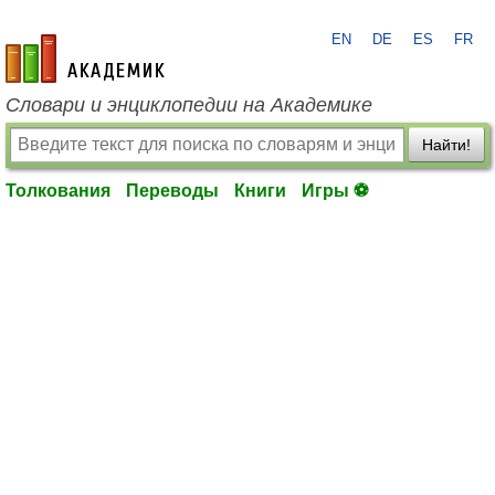
EN
DE
ES
FR
academic.ru
Словари и энциклопедии на Академике
Найти!
Толкования
Переводы
Книги
Игры ⚽