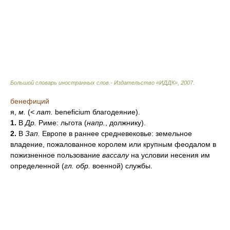
Большой словарь иностранных слов.- Издательство «ИДДК»
,
2007
.
бенефиций
я,
м.
(
<
лат.
beneficium благодеяние).
1.
В
Др.
Риме: льгота (
напр.
, должнику).
2.
В
Зап.
Европе в раннее средневековье: земельное
владение, пожалованное королем или крупным феодалом в
пожизненное пользование
вассалу
на условии несения им
определенной (
гл. обр.
военной) службы.