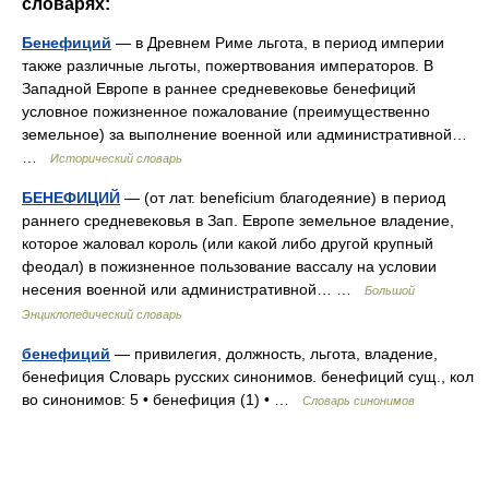
словарях:
Бенефиций
— в Древнем Риме льгота, в период империи
также различные льготы, пожертвования императоров. В
Западной Европе в раннее средневековье бенефиций
условное пожизненное пожалование (преимущественно
земельное) за выполнение военной или административной…
…
Исторический словарь
БЕНЕФИЦИЙ
— (от лат. beneficium благодеяние) в период
раннего средневековья в Зап. Европе земельное владение,
которое жаловал король (или какой либо другой крупный
феодал) в пожизненное пользование вассалу на условии
несения военной или административной… …
Большой
Энциклопедический словарь
бенефиций
— привилегия, должность, льгота, владение,
бенефиция Словарь русских синонимов. бенефиций сущ., кол
во синонимов: 5 • бенефиция (1) • …
Словарь синонимов