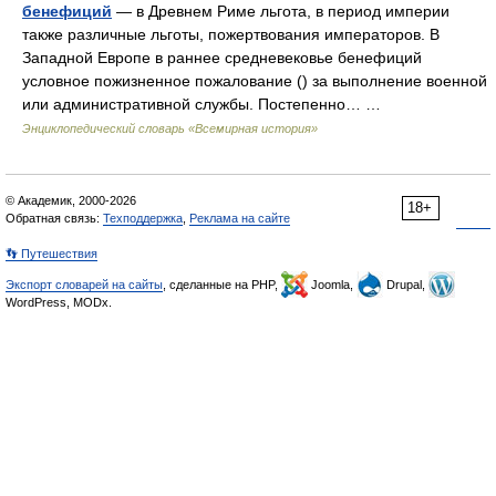
бенефиций
— в Древнем Риме льгота, в период империи
также различные льготы, пожертвования императоров. В
Западной Европе в раннее средневековье бенефиций
условное пожизненное пожалование () за выполнение военной
или административной службы. Постепенно… …
Энциклопедический словарь «Всемирная история»
© Академик, 2000-2026
18+
Обратная связь:
Техподдержка
,
Реклама на сайте
👣 Путешествия
Экспорт словарей на сайты
, сделанные на PHP,
Joomla,
Drupal,
WordPress, MODx.