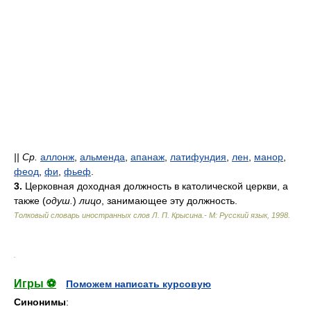
||
Ср.
аллонж
,
альменда
,
апанаж
,
латифундия
,
лен
,
манор
,
феод
,
фи
,
фьеф
.
3.
Церковная доходная должность в католической церкви, а
также (
одуш.
)
лицо
, занимающее эту должность.
Толковый словарь иностранных слов Л. П. Крысина.- М: Русский язык
,
1998
.
.
Игры ⚽
Поможем написать курсовую
Синонимы
: