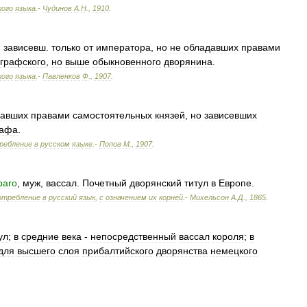
кого
языка
.-
Чудинов
А
.
Н
.
,
1910
.
,
зависевш
.
только
от
императора
,
но
не
обладавших
правами
графского
,
но
выше
обыкновенного
дворянина
.
кого
языка
.-
Павленков
Ф
.
,
1907
.
давших
правами
самостоятельных
князей
,
но
зависевших
рафа
.
ребление
в
русском
языке
.-
Попов
М
.
,
1907
.
baro
,
муж
,
вассал
.
Почетный
дворянский
титул
в
Европе
.
отребление
в
русский
язык
,
с
означением
их
корней
.-
Михельсон
А
.
Д
.
,
1865
.
ул
;
в
средние
века
-
непосредственный
вассал
короля
;
в
для
высшего
слоя
прибалтийского
дворянства
немецкого