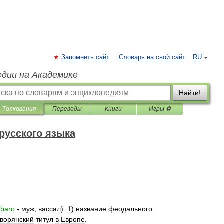
Запомнить сайт
Словарь на свой сайт
RU
едии на Академике
Найти!
Толкования
Переводы
Книги
Игры ⚽
русского языка
.
baro
-
муж
,
вассал
).
1
)
название
феодального
ворянский
титул
в
Европе
.