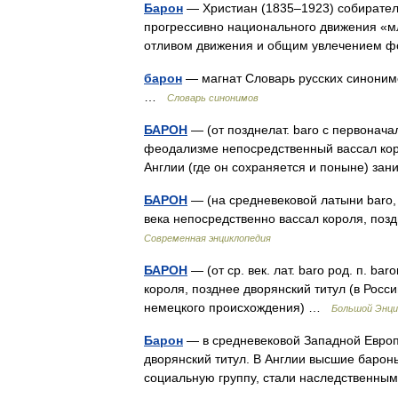
Барон
— Христиан (1835–1923) собирател
прогрессивно национального движения «мла
отливом движения и общим увлечением ф
барон
— магнат Словарь русских синонимов
…
Словарь синонимов
БАРОН
— (от позднелат. baro с первонач
феодализме непосредственный вассал корол
Англии (где он сохраняется и поныне) з
БАРОН
— (на средневековой латыни baro, 
века непосредственно вассал короля, поз
Современная энциклопедия
БАРОН
— (от ср. век. лат. baro род. п. ba
короля, позднее дворянский титул (в Росс
немецкого происхождения) …
Большой Энци
Барон
— в средневековой Западной Европ
дворянский титул. В Англии высшие барон
социальную группу, стали наследственн