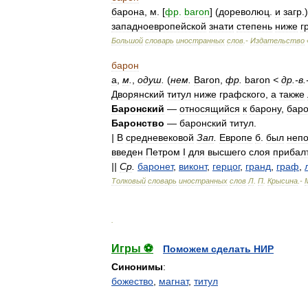
барона
,
м
. [
фр
.
baron
] (
дореволюц
.
и
загр
.
западноевропейской
знати
степень
ниже
г
Большой
словарь
иностранных
слов
.-
Издательство
барон
а
,
м
.
,
одуш
.
(
нем
.
Вarоn
,
фр
.
baron
<
др
.-
в
.
Дворянский
титул
ниже
графского
,
а
также
Баронский
—
относящийся
к
барону
,
бар
Баронство
—
баронский
титул
.
|
В
средневековой
Зап
.
Европе
б
.
был
неп
введен
Петром
I
для
высшего
слоя
прибал
||
Ср
.
баронет
,
виконт
,
герцог
,
гранд
,
граф
,
Толковый
словарь
иностранных
слов
Л
.
П
.
Крысина
.-
.
Игры ⚽
Поможем сделать НИР
Синонимы
:
божество
,
магнат
,
титул