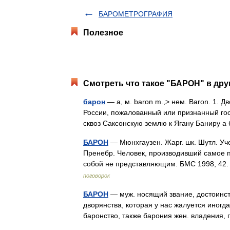
БАРОМЕТРОГРАФИЯ
Полезное
Смотреть что такое "БАРОН" в дру
барон
— а, м. baron m.,> нем. Baron. 1. Д
России, пожалованный или признанный госу
сквоз Саксонскую землю к Ягану Баниру 
БАРОН
— Мюнхгаузен. Жарг. шк. Шутл. Уч
Пренебр. Человек, производивший самое 
собой не представляющим. БМС 1998, 42
поговорок
БАРОН
— муж. носящий звание, достоинст
дворянства, которая у нас жалуется иног
баронство, также барония жен. владени