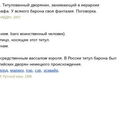
).
Титулованный
дворянин
,
занимающий
в
иерархии
рафа
.
У
всякого
барона
своя
фантазия
.
Поговорка
.
«
ИДДК
»
,
2007
.
-
нем
.
baro
воинственный
человек
).
лицо
,
носящее
этот
титул
.
онам
.
осредственным
вассалом
короля
.
В
России
титул
барона
был
тийских
дворян
немецкого
происхождения
.
лорд
,
маркиз
,
пэр
,
сэр
,
эсквайр
.
М:
Русский
язык
,
1998
.