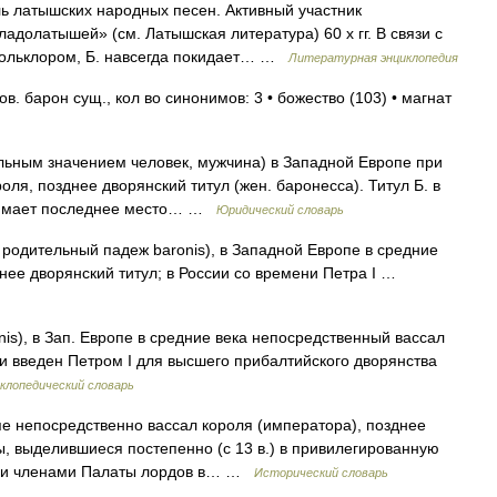
ь латышских народных песен. Активный участник
долатышей» (см. Латышская литература) 60 х гг. В связи с
ольклором, Б. навсегда покидает… …
Литературная энциклопедия
. барон сущ., кол во синонимов: 3 • божество (103) • магнат
альным значением человек, мужчина) в Западной Европе при
я, позднее дворянский титул (жен. баронесса). Титул Б. в
анимает последнее место… …
Юридический словарь
родительный падеж baronis), в Западной Европе в средние
днее дворянский титул; в России со времени Петра I …
ronis), в Зап. Европе в средние века непосредственный вассал
ии введен Петром I для высшего прибалтийского дворянства
клопедический словарь
е непосредственно вассал короля (императора), позднее
ы, выделившиеся постепенно (с 13 в.) в привилегированную
ыми членами Палаты лордов в… …
Исторический словарь