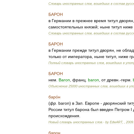
Словарь
иностранных
слов
,
вошедших
в
состав
русс
БАРОН
в
Германии
в
прежнее
время
титул
дворян
самостоятельных
князей
;
ныне
титул
ниже
Словарь
иностранных
слов
,
вошедших
в
состав
русс
БАРОН
в
Германии
прежде
титул
дворян
,
не
обла
только
от
императора
,
ныне
титул
,
ниже
г
Полный
словарь
иностранных
слов
,
вошедших
в
упот
БАРОН
нем
.
Baron
,
франц
.
baron
,
от
древн
.-
герм
.
Объяснение
25000
иностранных
слов
,
вошедших
в
уп
баро́н
(
фр
.
baron
)
в
Зап
.
Европе
-
дворянский
тит
России
титул
барона
был
введен
Петром
I
происхождения
.
Новый
словарь
иностранных
слов
.-
by
EdwART
,
,
2009
.
барон