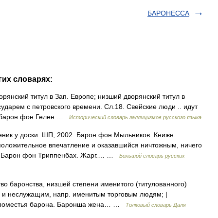
БАРОНЕССА
гих словарях:
ворянский титул в Зап. Европе; низший дворянский титул в
дарем с петровского времени. Сл.18. Свейские люди .. идут
а барон фон Гелен …
Исторический словарь галлицизмов русского языка
еник у доски. ШП, 2002. Барон фон Мыльников. Книжн.
положительное впечатление и оказавшийся ничтожным, ничего
. Барон фон Триппенбах. Жарг.… …
Большой словарь русских
во баронства, низшей степени именитого (титулованного)
да и неслужащим, напр. именитым торговым людям; |
я, поместья барона. Баронша жена… …
Толковый словарь Даля