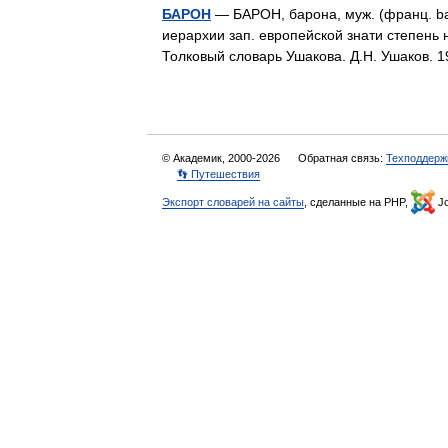
БАРОН
— БАРОН, барона, муж. (франц. bar
иерархии зап. европейской знати степень 
Толковый словарь Ушакова. Д.Н. Ушаков.
© Академик, 2000-2026
Обратная связь:
Техподдерж
👣 Путешествия
Экспорт словарей на сайты
, сделанные на PHP,
Jo