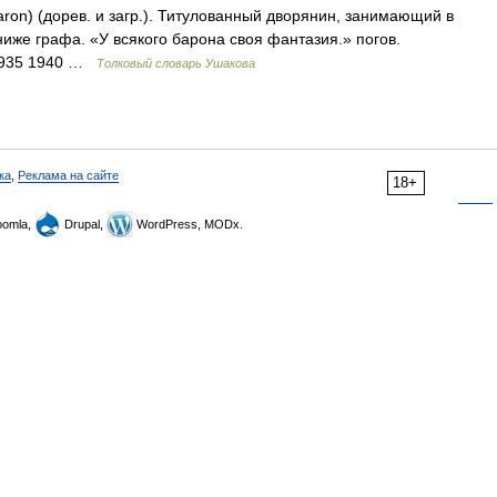
on) (дорев. и загр.). Титулованный дворянин, занимающий в
ниже графа. «У всякого барона своя фантазия.» погов.
 1935 1940 …
Толковый словарь Ушакова
ка
,
Реклама на сайте
18+
omla,
Drupal,
WordPress, MODx.