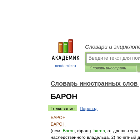
Словари и энциклоп
academic.ru
Словарь иностранных слов русского языка
Словарь иностранных слов 
БАРОН
Толкование
Перевод
БАРОН
БАРОН
(
нем
.
Baron
,
франц
.
baron
,
от
древн
.-
герм
наследственного
владельца
.
2
)
почетный
д