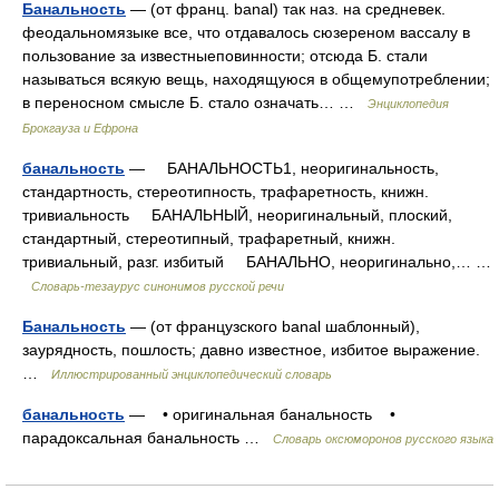
Банальность
— (от франц. banal) так наз. на средневек.
феодальномязыке все, что отдавалось сюзереном вассалу в
пользование за известныеповинности; отсюда Б. стали
называться всякую вещь, находящуюся в общемупотреблении;
в переносном смысле Б. стало означать… …
Энциклопедия
Брокгауза и Ефрона
банальность
— БАНАЛЬНОСТЬ1, неоригинальность,
стандартность, стереотипность, трафаретность, книжн.
тривиальность БАНАЛЬНЫЙ, неоригинальный, плоский,
стандартный, стереотипный, трафаретный, книжн.
тривиальный, разг. избитый БАНАЛЬНО, неоригинально,… …
Словарь-тезаурус синонимов русской речи
Банальность
— (от французского banal шаблонный),
заурядность, пошлость; давно известное, избитое выражение.
…
Иллюстрированный энциклопедический словарь
банальность
— • оригинальная банальность •
парадоксальная банальность …
Словарь оксюморонов русского языка