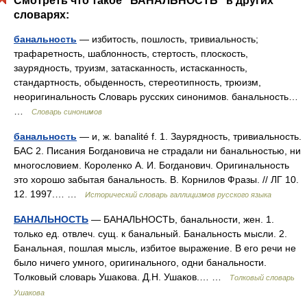
Смотреть что такое "БАНАЛЬНОСТЬ" в других
словарях:
банальность
— избитость, пошлость, тривиальность;
трафаретность, шаблонность, стертость, плоскость,
заурядность, труизм, затасканность, истасканность,
стандартность, обыденность, стереотипность, трюизм,
неоригинальность Словарь русских синонимов. банальность…
…
Словарь синонимов
банальность
— и, ж. banalité f. 1. Заурядность, тривиальность.
БАС 2. Писания Богдановича не страдали ни банальностью, ни
многословием. Короленко А. И. Богданович. Оригинальность
это хорошо забытая банальность. В. Корнилов Фразы. // ЛГ 10.
12. 1997.… …
Исторический словарь галлицизмов русского языка
БАНАЛЬНОСТЬ
— БАНАЛЬНОСТЬ, банальности, жен. 1.
только ед. отвлеч. сущ. к банальный. Банальность мысли. 2.
Банальная, пошлая мысль, избитое выражение. В его речи не
было ничего умного, оригинального, одни банальности.
Толковый словарь Ушакова. Д.Н. Ушаков.… …
Толковый словарь
Ушакова