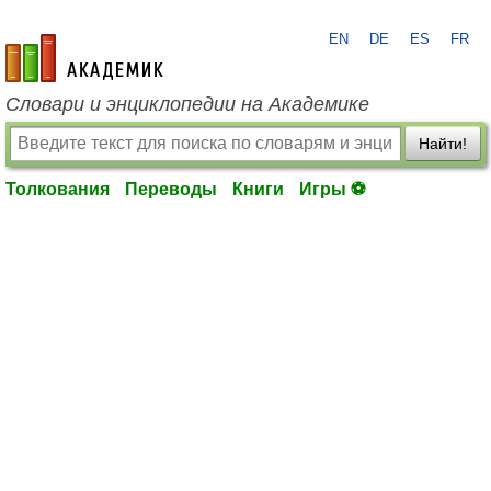
EN
DE
ES
FR
academic.ru
Словари и энциклопедии на Академике
Найти!
Толкования
Переводы
Книги
Игры ⚽