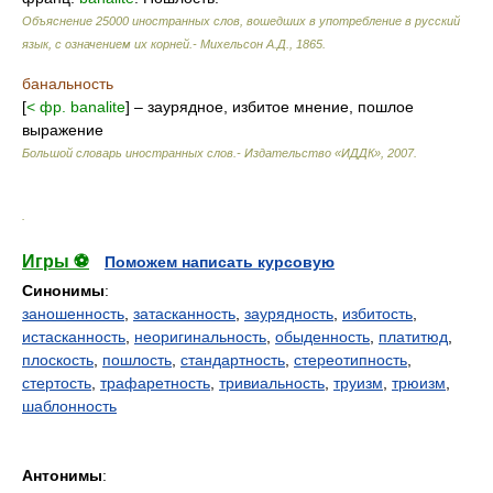
Объяснение 25000 иностранных слов, вошедших в употребление в русский
язык, с означением их корней.- Михельсон А.Д.
,
1865
.
банальность
[
< фр. banalite
] – заурядное, избитое мнение, пошлое
выражение
Большой словарь иностранных слов.- Издательство «ИДДК»
,
2007
.
.
Игры ⚽
Поможем написать курсовую
Синонимы
:
заношенность
,
затасканность
,
заурядность
,
избитость
,
истасканность
,
неоригинальность
,
обыденность
,
платитюд
,
плоскость
,
пошлость
,
стандартность
,
стереотипность
,
стертость
,
трафаретность
,
тривиальность
,
труизм
,
трюизм
,
шаблонность
Антонимы
: