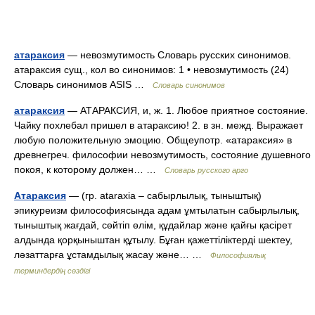
атараксия
— невозмутимость Словарь русских синонимов.
атараксия сущ., кол во синонимов: 1 • невозмутимость (24)
Словарь синонимов ASIS …
Словарь синонимов
атараксия
— АТАРАКСИЯ, и, ж. 1. Любое приятное состояние.
Чайку похлебал пришел в атараксию! 2. в зн. межд. Выражает
любую положительную эмоцию. Общеупотр. «атараксия» в
древнегреч. философии невозмутимость, состояние душевного
покоя, к которому должен… …
Словарь русского арго
Атараксия
— (гр. аtaraxia – сабырлылық, тыныштық)
эпикуреизм философиясында адам ұмтылатын сабырлылық,
тыныштық жағдай, сөйтіп өлім, құдайлар және қайғы қасірет
алдында қорқыныштан құтылу. Бұған қажеттіліктерді шектеу,
ләзаттарға ұстамдылық жасау және… …
Философиялық
терминдердің сөздігі