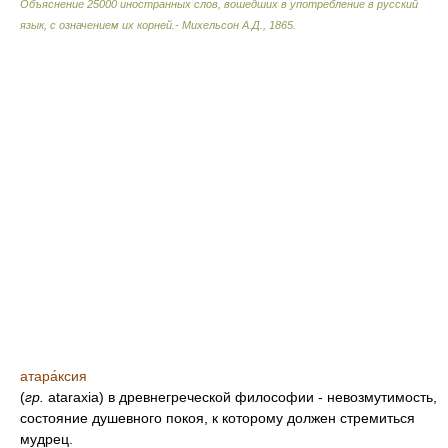
Объяснение 25000 иностранных слов, вошедших в употребление в русский
язык, с означением их корней.- Михельсон А.Д.
,
1865
.
атара́ксия
(
гр.
ataraxia) в древнегреческой философии - невозмутимость,
состояние душевного покоя, к которому должен стремиться
мудрец.