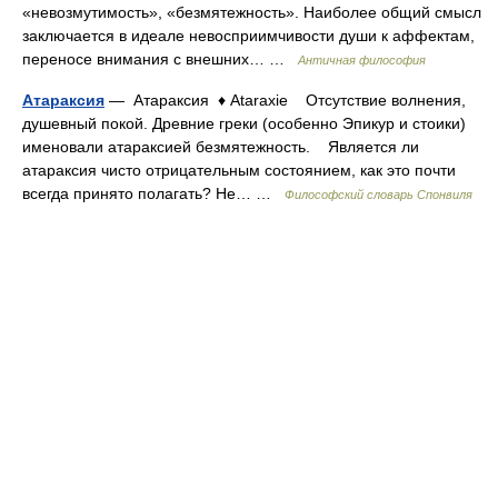
«невозмутимость», «безмятежность». Наиболее общий смысл
заключается в идеале невосприимчивости души к аффектам,
переносе внимания с внешних… …
Античная философия
Атараксия
— Атараксия ♦ Ataraxie Отсутствие волнения,
душевный покой. Древние греки (особенно Эпикур и стоики)
именовали атараксией безмятежность. Является ли
атараксия чисто отрицательным состоянием, как это почти
всегда принято полагать? Не… …
Философский словарь Спонвиля