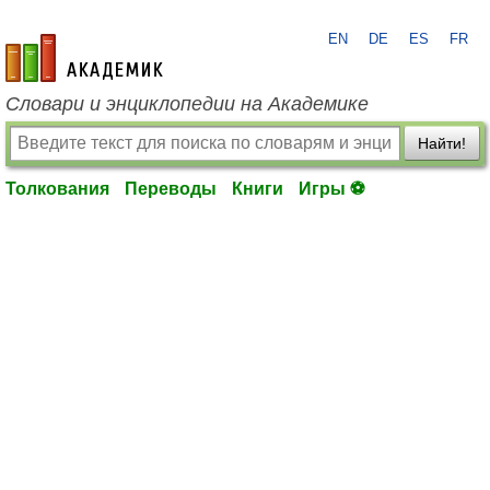
EN
DE
ES
FR
academic.ru
Словари и энциклопедии на Академике
Найти!
Толкования
Переводы
Книги
Игры ⚽