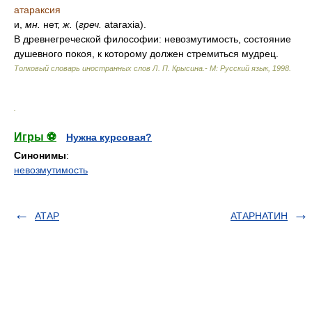
атараксия
и,
мн.
нет,
ж.
(
греч.
ataraxia).
В древнегреческой философии: невозмутимость, состояние
душевного покоя, к которому должен стремиться мудрец.
Толковый словарь иностранных слов Л. П. Крысина.- М: Русский язык
,
1998
.
.
Игры ⚽
Нужна курсовая?
Синонимы
:
невозмутимость
АТАР
АТАРНАТИН