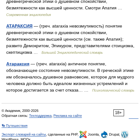
древнегреческой этики о душевном спокойствии,
безмятежности как высшей ценности. Смотри Апатия …
Современная энциклопедия
АТАРАКСИЯ
— (греч. ataraxia невозмутимость) понятие
древнегреческой этики о душевном спокойствии,
безмятежности как высшей ценности (см. также Апатия);
развито Демокритом, Эпикуром, представителями стоицизма,
скептицизма …
Большой Энциклопедический словарь
Атараксия
— (греч. ataraxia) античное понятие,
обозначающее состояние невозмутимости. В греческой этике
им обозначалось душевное равновесие, которое для мудрого
человека должно быть идеалом жизненных устремлений и
которое достигается за счет отказа… …
Психологический словарь
© Академик, 2000-2026
18+
Обратная связь:
Техподдержка
,
Реклама на сайте
👣 Путешествия
Экспорт словарей на сайты
, сделанные на PHP,
Joomla,
Drupal,
WordPress, MODx.