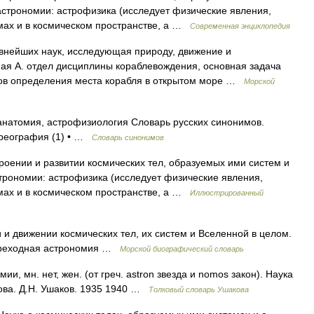
строномии: астрофизика (исследует физические явления,
мах и в космическом пространстве, а …
Современная энциклопедия
внейших наук, исследующая природу, движение и
ая А. отдел дисциплины кораблевождения, основная задача
бов определения места корабля в открытом море …
Морской
анатомия, астрофизиология Словарь русских синонимов.
 ареография (1) • …
Словарь синонимов
ении и развитии космических тел, образуемых ими систем и
трономии: астрофизика (исследует физические явления,
мах и в космическом пространстве, а …
Иллюстрированный
 и движении космических тел, их систем и Вселенной в целом.
мореходная астрономия …
Морской биографический словарь
 мн. нет, жен. (от греч. astron звезда и nomos закон). Наука
ова. Д.Н. Ушаков. 1935 1940 …
Толковый словарь Ушакова