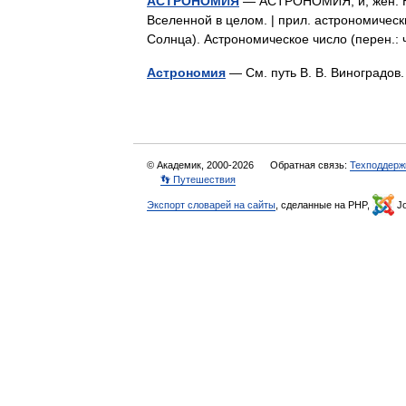
АСТРОНОМИЯ
— АСТРОНОМИЯ, и, жен. На
Вселенной в целом. | прил. астрономическ
Солнца). Астрономическое число (перен.
Астрономия
— См. путь В. В. Виноградов
© Академик, 2000-2026
Обратная связь:
Техподдерж
👣 Путешествия
Экспорт словарей на сайты
, сделанные на PHP,
Jo