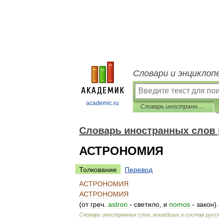
Словари и энциклоп
academic.ru
Словарь иностранных слов русского языка
Словарь иностранных слов 
АСТРОНОМИЯ
Толкование
Перевод
АСТРОНОМИЯ
АСТРОНОМИЯ
(
от
греч
.
astron
-
светило
,
и
nomos
-
закон
)
Словарь
иностранных
слов
,
вошедших
в
состав
русс