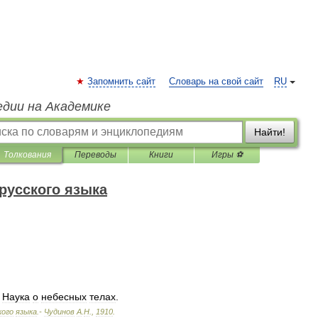
Запомнить сайт
Словарь на свой сайт
RU
едии на Академике
Найти!
Толкования
Переводы
Книги
Игры ⚽
русского языка
.
Наука
о
небесных
телах
.
кого
языка
.-
Чудинов
А
.
Н
.
,
1910
.