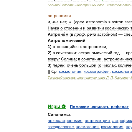
Большой
словарь
иностранных
слов
.-
Издательство
астрономия
и
,
мн
.
нет
,
ж
.
(
греч
.
astronomia
<
astron
зве
Наука
о
строении
и
развитии
космических
Астроно́м
(
в
проф
.
речи
астро́ном
) —
спе
Астрономический
—
1
)
относящийся
к
астрономии
;
2
)
в
сочетании:
астрономический
год
—
вр
вокруг
Солнца
;
в
сочетании:
астрономичес
3
)
перен
.
очень
большой
(
о
числах
,
количе
||
Ср
.
космогония
,
космография
,
космолог
Толковый
словарь
иностранных
слов
Л
.
П
.
Крысина
.-
.
Игры ⚽
Поможем написать реферат
Синонимы
:
археоастрономия
,
астрометрия
,
астрофиз
звездословие
,
космогония
,
космология
,
на