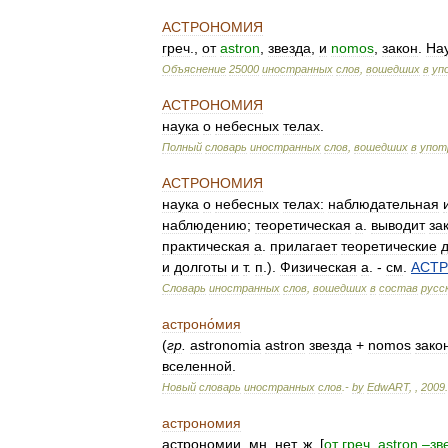
АСТРОНОМИЯ
греч
.,
от
astron
,
звезда
,
и
nomos
,
закон
.
На
Объяснение
25000
иностранных
слов
,
вошедших
в
уп
АСТРОНОМИЯ
наука
о
небесных
телах
.
Полный
словарь
иностранных
слов
,
вошедших
в
упот
АСТРОНОМИЯ
наука
о
небесных
телах:
наблюдательная
наблюдению
;
теоретическая
а
.
выводит
за
практическая
а
.
прилагает
теоретические
и
долготы
и
т
.
п
.).
Физическая
а
. -
см
.
АСТ
Словарь
иностранных
слов
,
вошедших
в
состав
русс
астроно́мия
(
гр
.
astronomia
astron
звезда
+
nomos
зако
вселенной
.
Новый
словарь
иностранных
слов
.-
by
EdwART
,
,
2009
.
астрономия
астрономии
,
мн
.
нет
,
ж
. [
от
греч
.
astron
–
зв