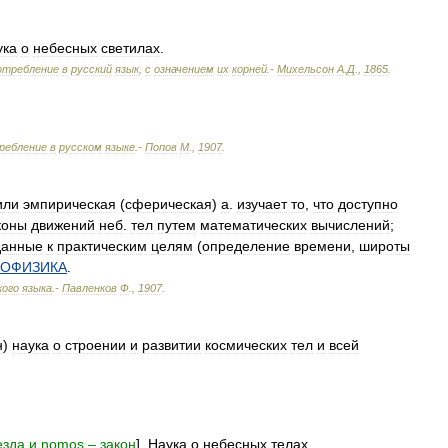
ука
о
небесных
светилах
.
отребление
в
русский
язык
,
с
означением
их
корней
.-
Михельсон
А
.
Д
.
,
1865
.
ребление
в
русском
языке
.-
Попов
М
.
,
1907
.
или
эмпирическая
(
сферическая
)
а
.
изучает
то
,
что
доступно
коны
движений
неб
.
тел
путем
математических
вычислений
;
данные
к
практическим
целям
(
определение
времени
,
широты
РОФИЗИКА
.
кого
языка
.-
Павленков
Ф
.
,
1907
.
н
)
наука
о
строении
и
развитии
космических
тел
и
всей
езда
и
nomos
–
закон
].
Наука
о
небесных
телах
.