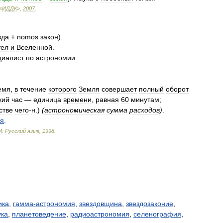
«
ИДДК
»
,
2007
.
зда
+
nomos
закон
).
тел
и
Вселенной
.
циалист
по
астрономии
.
емя
,
в
течение
которого
Земля
совершает
полный
оборот
кий
час
—
единица
времени
,
равная
60
минутам
;
стве
чего
-
н
.)
(
астрономическая
сумма
расходов
)
.
ия
.
М:
Русский
язык
,
1998
.
ика
,
гамма-астрономия
,
звездовщина
,
звездозаконие
,
ука
,
планетоведение
,
радиоастрономия
,
селенография
,