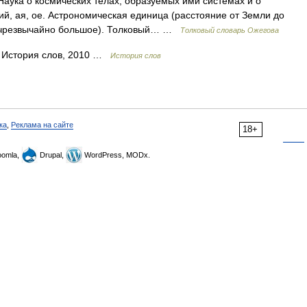
ука о космических телах, образуемых ими системах и о
ий, ая, ое. Астрономическая единица (расстояние от Земли до
: чрезвычайно большое). Толковый… …
Толковый словарь Ожегова
. История слов, 2010 …
История слов
ка
,
Реклама на сайте
18+
omla,
Drupal,
WordPress, MODx.