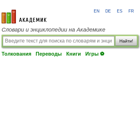
EN
DE
ES
FR
academic.ru
Словари и энциклопедии на Академике
Найти!
Толкования
Переводы
Книги
Игры ⚽