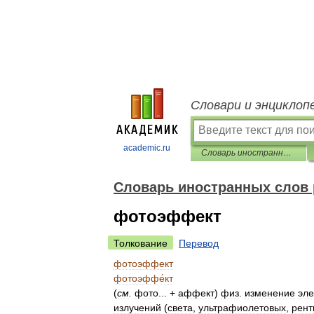
Словари и энциклоп
academic.ru
Словарь иностранных слов русского языка
Словарь иностранных слов 
фотоэффект
Толкование
Перевод
фотоэффект
фотоэффе́кт
(
см
.
фото
... +
аффект
)
физ
.
изменение
эле
излучений
(
света
,
ультрафиолетовых
,
рент