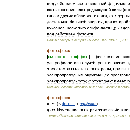
под
действием
света
(
внешний
ф
.),
измене
возникновение
электродвижущей
силы
(
фо
кино
и
других
областях
техники
;
ф
.
ядерны
достаточно
большой
энергии
,
при
которой
нуклонов
,
несколько
альфа
-
частиц
);
к
ядер
под
действием
фотонов
.
Новый
словарь
иностранных
слов
.-
by
EdwART
,
,
2009
.
фотоэффект
[
см
.
фото
… +
эффект
] –
физ
.
явление
,
воз
ультрафиолетовых
лучей
,
рентгеновских
л
этих
атомов
вылетают
электроны
;
при
выл
электропроводным
окружающее
пространс
электропроводность
;
фотоэффект
имеет
б
Большой
словарь
иностранных
слов
.-
Издательство
фотоэффект
а
,
м
.
(
<
фото
...
+
эффект
).
физ
.
Изменение
электрических
свойств
ве
Толковый
словарь
иностранных
слов
Л
.
П
.
Крысина
.-