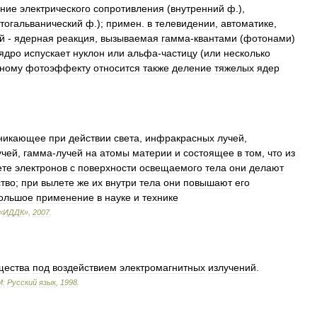
ние
электрического
сопротивления
(
внутренний
ф
.),
тогальванический
ф
.);
примен
.
в
телевидении
,
автоматике
,
й
-
ядерная
реакция
,
вызываемая
гамма
-
квантами
(
фотонами
)
ядро
испускает
нуклон
или
альфа
-
частицу
(
или
несколько
ному
фотоэффекту
относится
также
деление
тяжелых
ядер
никающее
при
действии
света
,
инфракрасных
лучей
,
учей
,
гамма
-
лучей
на
атомы
материи
и
состоящее
в
том
,
что
из
ете
электронов
с
поверхности
освещаемого
тела
они
делают
тво
;
при
вылете
же
их
внутри
тела
они
повышают
его
ольшое
применение
в
науке
и
технике
«
ИДДК
»
,
2007
.
щества
под
воздействием
электромагнитных
излучений
.
М:
Русский
язык
,
1998
.