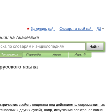
Запомнить сайт
Словарь на свой сайт
RU
едии на Академике
Найти!
Толкования
Переводы
Книги
Игры ⚽
русского языка
ктрических
свойств
вещества
под
действием
электромагнитных
геновских
и
других
лучей
),
напр
,
испускание
электронов
вовне