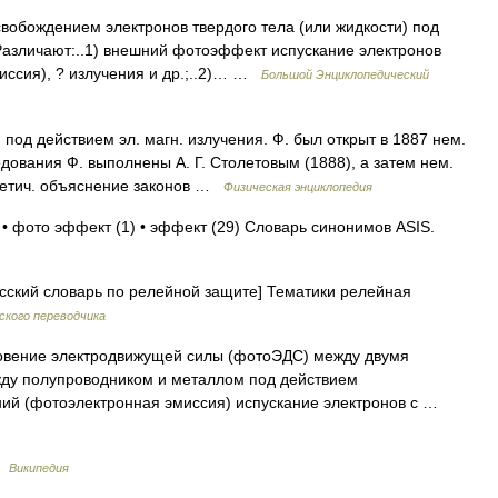
вобождением электронов твердого тела (или жидкости) под
Различают:..1) внешний фотоэффект испускание электронов
иссия), ? излучения и др.;..2)… …
Большой Энциклопедический
под действием эл. магн. излучения. Ф. был открыт в 1887 нем.
дования Ф. выполнены А. Г. Столетовым (1888), а затем нем.
ретич. объяснение законов …
Физическая энциклопедия
 • фото эффект (1) • эффект (29) Словарь синонимов ASIS.
сский словарь по релейной защите] Тематики релейная
ского переводчика
овение электродвижущей силы (фотоЭДС) между двумя
ду полупроводником и металлом под действием
шний (фотоэлектронная эмиссия) испускание электронов с …
…
Википедия