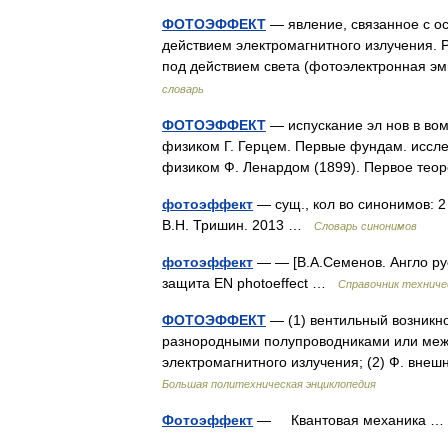
ФОТОЭФФЕКТ
— явление, связанное с ос
действием электромагнитного излучения. 
под действием света (фотоэлектронная эм
словарь
ФОТОЭФФЕКТ
— испускание эл нов в вом 
физиком Г. Герцем. Первые фундам. иссле
физиком Ф. Ленардом (1899). Первое тео
фотоэффект
— сущ., кол во синонимов: 2
В.Н. Тришин. 2013 …
Словарь синонимов
фотоэффект
— — [В.А.Семенов. Англо ру
защита EN photoeffect …
Справочник техниче
ФОТОЭФФЕКТ
— (1) вентильный возникн
разнородными полупроводниками или меж
электромагнитного излучения; (2) Ф. вне
Большая политехническая энциклопедия
Фотоэффект
— Квантовая механика 