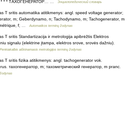
Вт. * * * ТАХОГЕНЕРАТОР… …
Энциклопедический словарь
 T sritis automatika atitikmenys: angl. speed voltage generator;
erator, m; Geberdynamo, n; Tachodynamo, m; Tachogenerator, m
métrique, f; …
Automatikos terminų žodynas
T sritis Standartizacija ir metrologija apibrėžtis Elektros
iniu signalu (elektrine įtampa, elektros srove, srovės dažniu).
Penkiakalbis aiškinamasis metrologijos terminų žodynas
 T sritis fizika atitikmenys: angl. tachogenerator vok.
 rus. тахогенератор, m; тахометрический генератор, m pranc.
 žodynas