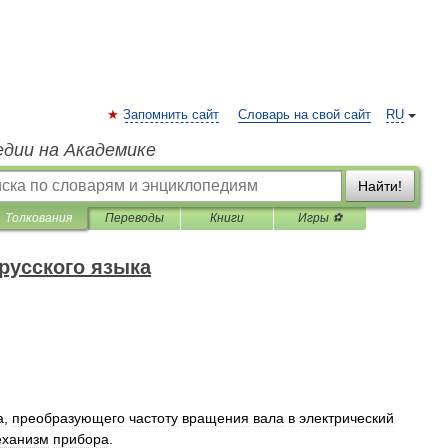
Запомнить сайт
Словарь на свой сайт
RU
едии на Академике
Найти!
Толкования
Переводы
Книги
Игры ⚽
русского языка
а
,
преобразующего
частоту
вращения
вала
в
электрический
еханизм
прибора
.