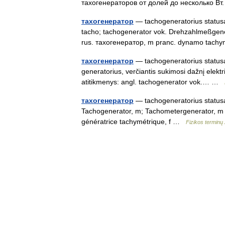
тахогенераторов от долей до несколько 
тахогенератор
— tachogeneratorius statusas
tacho; tachogenerator vok. Drehzahlmeßgen
rus. тахогенератор, m pranc. dynamo tachy
тахогенератор
— tachogeneratorius statusas 
generatorius, verčiantis sukimosi dažnį elektr
atitikmenys: angl. tachogenerator vok.… …
тахогенератор
— tachogeneratorius statusas
Tachogenerator, m; Tachometergenerator, m
génératrice tachymétrique, f …
Fizikos terminų