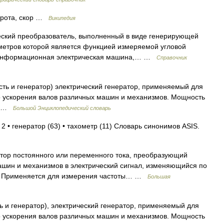
строта, скор …
Википедия
ский преобразователь, выполненный в виде генерирующей
метров которой является функцией измеряемой угловой
р Информационная электрическая машина,… …
Справочник
ость и генератор) электрический генератор, применяемый для
о ускорения валов различных машин и механизмов. Мощность
Вт …
Большой Энциклопедический словарь
2 • генератор (63) • тахометр (11) Словарь синонимов ASIS.
тор постоянного или переменного тока, преобразующий
шин и механизмов в электрический сигнал, изменяющийся по
те. Применяется для измерения частоты… …
Большая
ть и генератор), электрический генератор, применяемый для
о ускорения валов различных машин и механизмов. Мощность