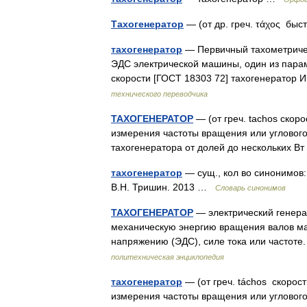
Тахогенератор
— (от др. греч. τάχος бы
тахогенератор
— Первичный тахометриче
ЭДС электрической машины, один из пара
скорости [ГОСТ 18303 72] тахогенерато
технического переводчика
ТАХОГЕНЕРАТОР
— (от греч. tachos скор
измерения частоты вращения или угловог
тахогенератора от долей до нескольких 
тахогенератор
— сущ., кол во синонимов: 
В.Н. Тришин. 2013 …
Словарь синонимов
ТАХОГЕНЕРАТОР
— электрический генера
механическую энергию вращения валов ма
напряжению (ЭДС), силе тока или часто
политехническая энциклопедия
тахогенератор
— (от греч. táchos скорос
измерения частоты вращения или угловог