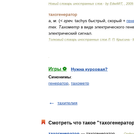
Новый
словарь
иностранных
слов
.-
by
EdwART
,
,
2009
.
тахогенератор
а
,
м
.
(
<
греч
.
tachys
быстрый
,
скорый
+
ген
тех
.
Тахометр
в
виде
электрического
ген
электрический
сигнал
.
Толковый
словарь
иностранных
слов
Л
.
П
.
Крысина
.-
.
Игры ⚽
Нужна курсовая?
Синонимы
:
генератор
,
тахометр
тахителия
Смотреть что такое "тахогенератор
тахогенератор
— тахогенератор …
Орфог