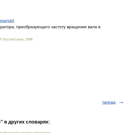
ератор
).
ератора
,
преобразующего
частоту
вращения
вала
в
М:
Русский
язык
,
1998
.
тачпад
" в других словарях:
рафический словарь-справочник