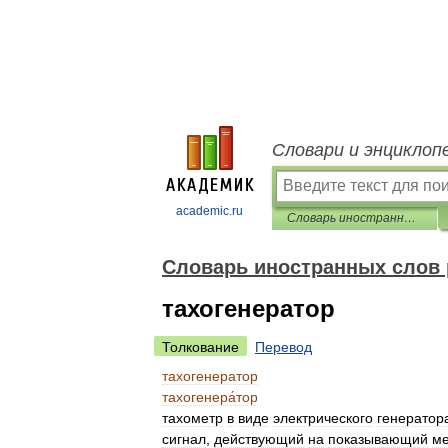
Словари и энциклоп
academic.ru
Словарь иностранных слов русского языка
Словарь иностранных слов 
тахогенератор
Толкование
Перевод
тахогенератор
тахогенера́тор
тахометр
в
виде
электрического
генератор
сигнал
,
действующий
на
показывающий
м