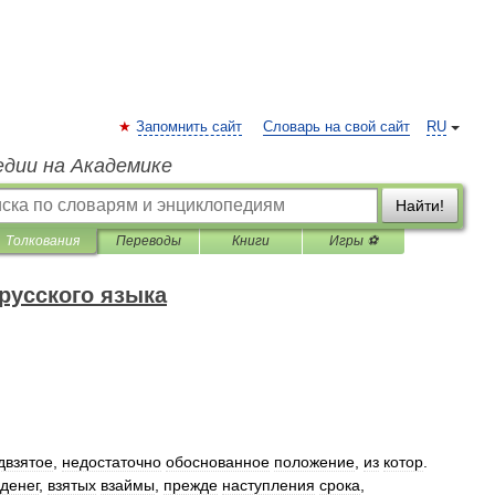
Запомнить сайт
Словарь на свой сайт
RU
едии на Академике
Найти!
Толкования
Переводы
Книги
Игры ⚽
русского языка
двзятое
,
недостаточно
обоснованное
положение
,
из
котор
.
денег
,
взятых
взаймы
,
прежде
наступления
срока
,