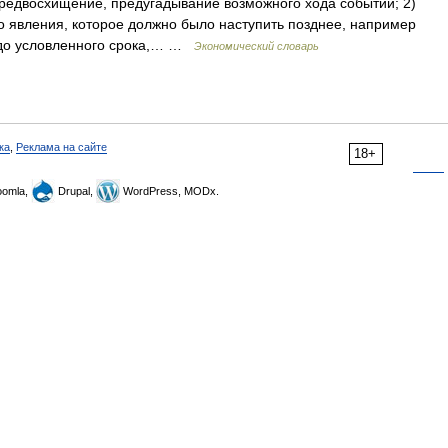
1) предвосхищение, предугадывание возможного хода событий; 2)
 явления, которое должно было наступить позднее, например
у до условленного срока,… …
Экономический словарь
ка
,
Реклама на сайте
18+
omla,
Drupal,
WordPress, MODx.