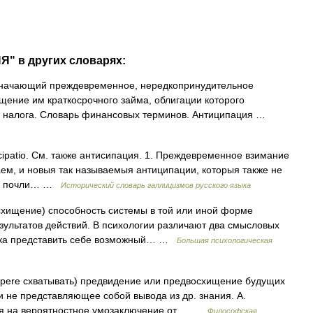
" в других словарях:
значающий преждевременное, нередкопринудительное
щение им краткосрочного займа, облигации которого
о налога. Словарь финансовых терминов. Антиципация …
nticipatio. См. также антисипация. 1. Преждевременное взимание
заем, и новыя так называемыя антиципации, которыя также не
сти почли… …
Исторический словарь галлицизмов русского языка
восхищение) способность системы в той или иной форме
зультатов действий. В психологии различают два смысловых
овека представить себе возможный… …
Большая психологическая
capere схватывать) предвидение или предвосхищение будущих
не представляющее собой вывода из др. знания. А.
ося на вероятностное умозаключение от… …
Философская