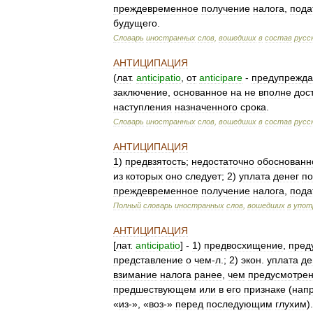
преждевременное
получение
налога
,
пода
будущего
.
Словарь
иностранных
слов
,
вошедших
в
состав
русс
АНТИЦИПАЦИЯ
(
лат
.
anticipatio
,
от
anticipare
-
предупрежда
заключение
,
основанное
на
не
вполне
дос
наступления
назначенного
срока
.
Словарь
иностранных
слов
,
вошедших
в
состав
русс
АНТИЦИПАЦИЯ
1
)
предвзятость
;
недостаточно
обоснованн
из
которых
оно
следует
;
2
)
уплата
денег
по
преждевременное
получение
налога
,
пода
Полный
словарь
иностранных
слов
,
вошедших
в
упот
АНТИЦИПАЦИЯ
[
лат
.
anticipatio
] -
1
)
предвосхищение
,
пред
представление
о
чем
-
л
.;
2
)
экон
.
уплата
де
взимание
налога
ранее
,
чем
предусмотре
предшествующем
или
в
его
признаке
(
нап
«
из
-», «
воз
-»
перед
последующим
глухим
).