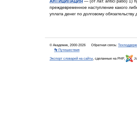
АНТИЦИПАЦИЯ
— (от лат. antici patio) 
преждевременное наступление какого либо
уплата денег по долговому обязательств
© Академик, 2000-2026
Обратная связь:
Техподдерж
👣 Путешествия
Экспорт словарей на сайты
, сделанные на PHP,
Jo