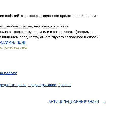
ние
событий
;
заранее
составленное
представление
о
чем
-
кого
-
нибуд̠события
,
действия
,
состояния
.
звука
в
предшествующем
или
в
его
признаке
(
например
,
д
влиянием
предшествующего
глухого
согласного
в
словах
АССИМИЛЯЦИЯ
.
М:
Русский
язык
,
1998
.
ю работу
редвосхищение
,
предугадывание
,
прогноз
АНТИЦИПАЦИОННЫЕ ЗНАКИ