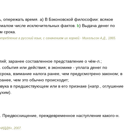
ь
,
опережать
время
.
а
)
В
Бэконовской
философии:
всякое
малом
числе
исключительных
фактов
.
b
)
Выдача
денег
по
ем
срока
.
отребление
в
русский
язык
,
с
означением
их
корней
.-
Михельсон
А
.
Д
.
,
1865
.
тий
;
заранее
составленное
представление
о
чём
-
л
.;
.
события
или
действия
;
в
экономике
-
уплата
денег
по
срока
,
взимание
налога
ранее
,
чем
предусмотрено
законом
;
в
ранее
,
чем
это
обычно
происходит
;
звука
в
предшествующем
или
в
его
признаке
(
напр
.
,
оглушение
ухим
).
).
Предвосхищение
,
преждевременное
наступление
какого
-
н
.
«
ИДДК
»
,
2007
.