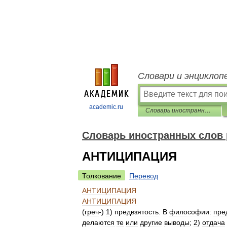
Словари и энциклоп
academic.ru
Словарь иностранных слов русского языка
Словарь иностранных слов 
АНТИЦИПАЦИЯ
Толкование
Перевод
АНТИЦИПАЦИЯ
АНТИЦИПАЦИЯ
(
греч
-)
1
)
предвзятость
.
В
философии:
пре
делаются
те
или
другие
выводы
;
2
)
отдача