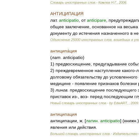
Словарь
иностранных
слов
.-
Комлев
Н
.
Г
.
,
2006
.
АНТИЦИПАЦИЯ
лат
.
anticipatio
,
от
anticipare
,
предупреждат
общее
заключение
,
основанное
на
весьма
документу
до
истечения
назначенного
в
н
Объяснение
25000
иностранных
слов
,
вошедших
в
уп
антиципа́ция
(
лат
.
anticipatio
)
1
)
предвосхищение
,
предугадывание
собы
2
)
преждевременное
наступление
какого
-
л
долговому
обязательству
до
условленного
медицине
-
появление
признаков
болезни
3
)
лингв
.
предвосхищение
последующего
приставок
из
-,
воэ
-
перед
последующим
гл
Новый
словарь
иностранных
слов
.-
by
EdwART
,
,
2009
.
антиципация
антиципации
,
ж
. [
латин
.
anticipatio
] (
книжн
.
явления
или
действия
.
Большой
словарь
иностранных
слов
.-
Издательство