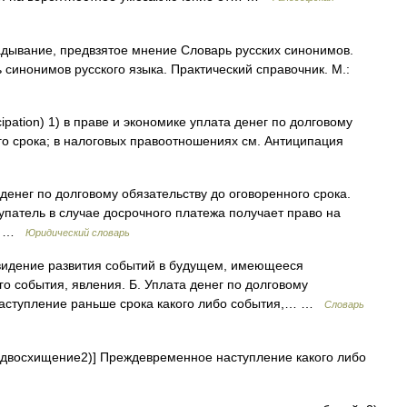
дывание, предвзятое мнение Словарь русских синонимов.
синонимов русского языка. Практический справочник. М.:
ticipation) 1) в праве и экономике уплата денег по долговому
го срока; в налоговых правоотношениях см. Антиципация
а денег по долговому обязательству до оговоренного срока.
упатель в случае досрочного платежа получает право на
та …
Юридический словарь
идение развития событий в будущем, имеющееся
го события, явления. Б. Уплата денег по долговому
 Наступление раньше срока какого либо события,… …
Словарь
 предвосхищение2)] Преждевременное наступление какого либо