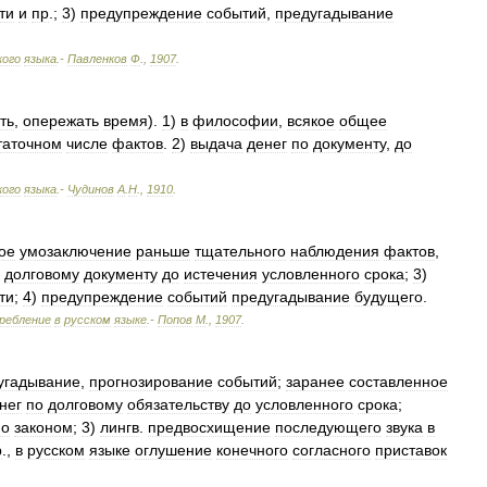
ти
и
пр
.;
3
)
предупреждение
событий
,
предугадывание
кого
языка
.-
Павленков
Ф
.
,
1907
.
ть
,
опережать
время
).
1
)
в
философии
,
всякое
общее
таточном
числе
фактов
.
2
)
выдача
денег
по
документу
,
до
кого
языка
.-
Чудинов
А
.
Н
.
,
1910
.
ое
умозаключение
раньше
тщательного
наблюдения
фактов
,
долговому
документу
до
истечения
условленного
срока
;
3
)
ти
;
4
)
предупреждение
событий
предугадывание
будущего
.
ребление
в
русском
языке
.-
Попов
М
.
,
1907
.
угадывание
,
прогнозирование
событий
;
заранее
составленное
нег
по
долговому
обязательству
до
условленного
срока
;
но
законом
;
3
)
лингв
.
предвосхищение
последующего
звука
в
р
.,
в
русском
языке
оглушение
конечного
согласного
приставок