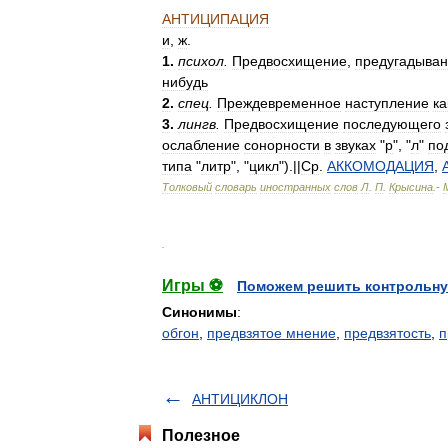
АНТИЦИПАЦИЯ
и
,
ж
.
1
.
психол
.
Предвосхищение
,
предугадыва
нибудь
2
.
спец
.
Преждевременное
наступление
ка
3
.
лингв
.
Предвосхищение
последующего
ослабление
сонорности
в
звуках
"
р
", "
л
"
по
типа
"
литр
", "
цикл
").||
Ср
.
АККОМОДАЦИЯ
,
Толковый
словарь
иностранных
слов
Л
.
П
.
Крысина
.-
.
Игры ⚽
Поможем решить контрольну
Синонимы
:
обгон
,
предвзятое мнение
,
предвзятость
,
п
АНТИЦИКЛОН
Полезное