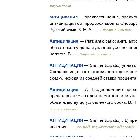
энциклопедия
антиципация
— предвосхищение, предуга
антиципация см. предвосхищение Словарь 
Русский язык. З. Е. А …
Словарь синонимов
Антиципация
— (лат. anticipatio; англ. an
обязательству до наступления условленно
налогов. В …
Энциклопедия права
АНТИЦИПАЦИЯ
— (лат. anticipatio) уплат
Соглашение, в соответствии с которым пок
скидку, исходя из средней ставки процен
Антиципация
— А. Предположение, предв
представление о вероятности того или ино
обязательству до условленного срока. В.
бизнес-терминов
АНТИЦИПАЦИЯ
— (лат. anticipatio) ..1)
явления …
Большой Энциклопедический словарь