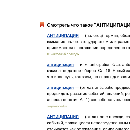
Смотреть что такое "АНТИЦИПАЦИЯ
АНТИЦИПАЦИЯ
— (налогов) термин, обо
взимание налогов государством или разме
принимаются в погашение определенно г
Финансовый словарь
антиципация
— и, ж. anticipation <лат. a
каких л. податных сборов. Сл. 18. Новый 
что иное суть, как заем, по справедливо
антиципация
— (от лат. anticipatio пред
предвидеть развитие событий, явлений, ре
аспекта понятия А.: 1) способность чел
энциклопедия
АНТИЦИПАЦИЯ
— (от лат. ante прежде, 
событий, являющееся непосредственным и 
отличается как от ожидания, опирающег