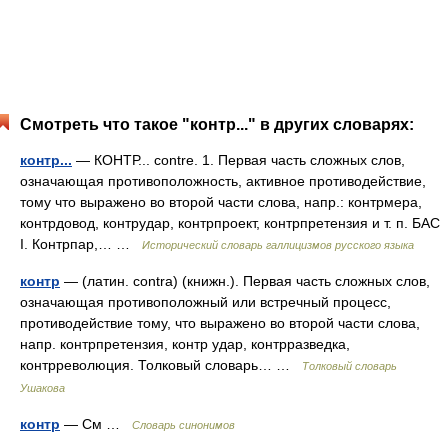
Смотреть что такое "контр..." в других словарях:
контр...
— КОНТР... contre. 1. Первая часть сложных слов,
означающая противоположность, активное противодействие,
тому что выражено во второй части слова, напр.: контрмера,
контрдовод, контрудар, контрпроект, контрпретензия и т. п. БАС
I. Контрпар,… …
Исторический словарь галлицизмов русского языка
контр
— (латин. contra) (книжн.). Первая часть сложных слов,
означающая противоположный или встречный процесс,
противодействие тому, что выражено во второй части слова,
напр. контрпретензия, контр удар, контрразведка,
контрреволюция. Толковый словарь… …
Толковый словарь
Ушакова
контр
— См …
Словарь синонимов