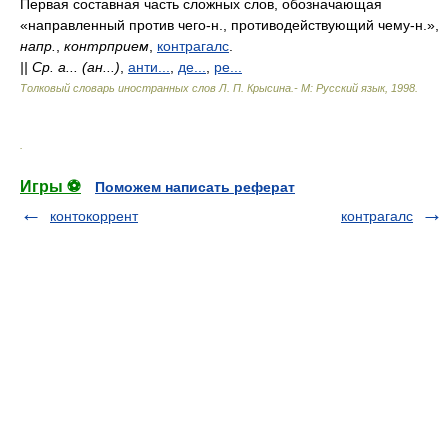
Первая составная часть сложных слов, обозначающая
«направленный против чего-н., противодействующий чему-н.»,
напр.
,
контрприем
,
контрагалс
.
||
Ср.
а... (ан...)
,
анти...
,
де...
,
ре...
Толковый словарь иностранных слов Л. П. Крысина.- М: Русский язык
,
1998
.
.
Игры ⚽
Поможем написать реферат
контокоррент
контрагалс