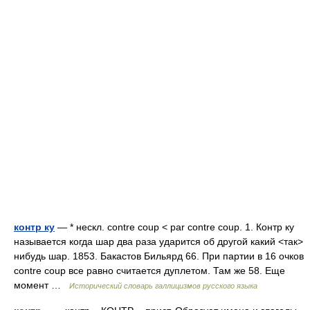
контр ку
— * нескл. contre coup < par contre coup. 1. Контр ку
называется когда шар два раза ударится об другой какий <так>
нибудь шар. 1853. Бакастов Бильярд 66. При партии в 16 очков
contre coup все равно считается дуплетом. Там же 58. Еще
момент …
Исторический словарь галлицизмов русского языка