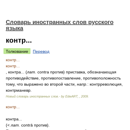
Словарь иностранных слов русского
языка
контр...
Толкование
Перевод
контр...
контр...
, контра... (
лат.
contra против) приставка, обозначающая
противодействие, противопоставление, противоположность
тому, что выражено во второй части,
напр.
: контрреволюция,
контрманевр.
Новый словарь иностранных слов.- by EdwART,
,
2009
.
контр...
контра...
(
<
лат.
contrā против).