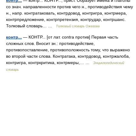
контр...
— контр... КОНТР..., прист. Образует имена и глаголы
со знач. направленности против чего н., противодействия чему
н., напр. контратаковать, контрдовод, контригра, контрмера,
контрпредложение, контрпретензия, контрудар, контршанс.
Толковый словарь… …
Толковый словарь Ожегова
контр...
— КОНТР... [от лат. contra против] Первая часть
сложных слов. Вносит зн.: противодействие,
противопоставление, противоположность тому, что выражено
во второй части слова. Контратака, контрдовод, контржалоба,
контригра, контркритика, контрмеры,… …
Энциклопедический
словарь