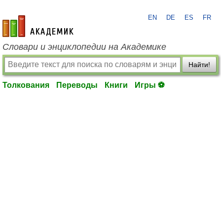
EN
DE
ES
FR
academic.ru
Словари и энциклопедии на Академике
Найти!
Толкования
Переводы
Книги
Игры ⚽