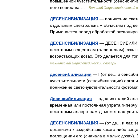
повышенной чувствительности (сенсибили
него вещества …
Большой Энциклопедический 
ДЕСЕНСИБИЛИЗАЦИЯ
— понижение свето
отдельным спектральным областям под де
Применяется перед обработкой экспони
ДЕСЕНСИБИЛИЗАЦИЯ
— ДЕСЕНСИБИЛИЗАЦ
некоторым веществам (аллергенам), заклю
возрастающих дозах. Это делается для то
технический энциклопедический словарь
десенсибилизация
— I (от де... и сенси
чувствительности (сенсибилизации) органи
понижение светочувствительности фотом
Десенсибилизация
— одна из стадий алле
временная или постоянная утрата гиперчув
некоторым аллергенам Д. может наступи
ДЕСЕНСИБИЛИЗАЦИЯ
— (от де... и лат. 
организма к воздействию какого либо вещ
поглощении его (сначала в малых дозах)