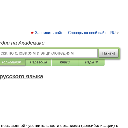
Запомнить сайт
Словарь на свой сайт
RU
едии на Академике
Найти!
Толкования
Переводы
Книги
Игры ⚽
русского языка
повышенной
чувствительности
организма
(
сенсибилизации
)
к