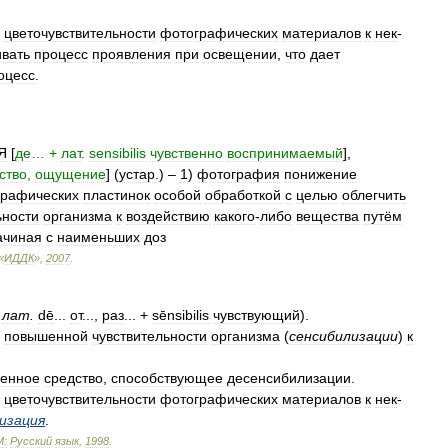
цветочувствительности
фотографических
материалов
к
нек
-
ивать
процесс
проявления
при
освещении
,
что
дает
оцесс
.
Я
[
де
… +
лат
.
sensibilis
чувственно
воспринимаемый
],
ство
,
ощущение
] (
устар
.) –
1
)
фотография
понижение
графических
пластинок
особой
обработкой
с
целью
облегчить
ьности
организма
к
воздействию
какого
-
либо
вещества
путём
ачиная
с
наименьших
доз
«
ИДДК
»
,
2007
.
лат
.
dē
...
от
...,
раз
... +
sēnsibilis
чувствующий
).
повышенной
чувствительности
организма
(
сенсибилизации
)
к
венное
средство
,
способствующее
десенсибилизации
.
цветочувствительности
фотографических
материалов
к
нек
-
изация
.
М:
Русский
язык
,
1998
.