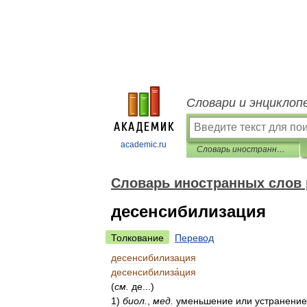
Словари и энциклоп
academic.ru
Словарь иностранных слов русского языка
Словарь иностранных слов 
десенсибилизация
Толкование
Перевод
десенсибилизация
десенсибилиза́ция
(
см
.
де
...)
1
)
биол
.
,
мед
.
уменьшение
или
устранение