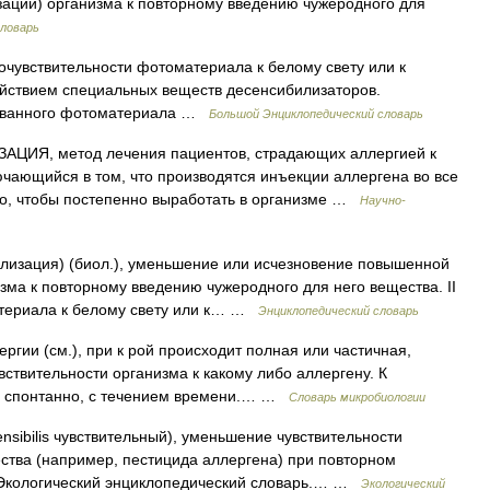
зации) организма к повторному введению чужеродного для
словарь
чувствительности фотоматериала к белому свету или к
йствием специальных веществ десенсибилизаторов.
рованного фотоматериала …
Большой Энциклопедический словарь
ИЯ, метод лечения пациентов, страдающих аллергией к
чающийся в том, что производятся инъекции аллергена во все
го, чтобы постепенно выработать в организме …
Научно-
билизация) (биол.), уменьшение или исчезновение повышенной
зма к повторному введению чужеродного для него вещества. II
атериала к белому свету или к… …
Энциклопедический словарь
ргии (см.), при к рой происходит полная или частичная,
ствительности организма к какому либо аллергену. К
ть спонтанно, с течением времени.… …
Словарь микробиологии
sensibilis чувствительный), уменьшение чувствительности
ества (например, пестицида аллергена) при повторном
. Экологический энциклопедический словарь.… …
Экологический