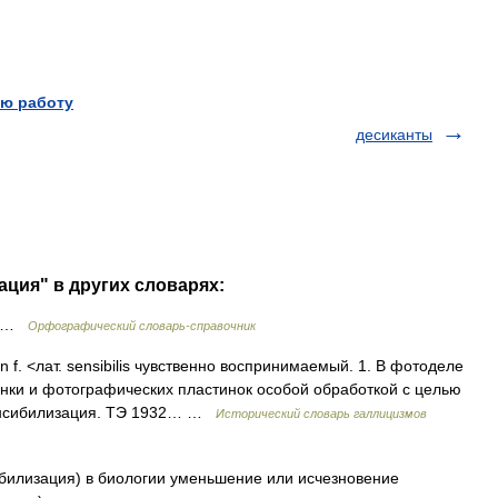
ю работу
десиканты
ация" в других словарях:
я …
Орфографический словарь-справочник
ion f. <лат. sensibilis чувственно воспринимаемый. 1. В фотоделе
нки и фотографических пластинок особой обработкой с целью
сенсибилизация. ТЭ 1932… …
Исторический словарь галлицизмов
сибилизация) в биологии уменьшение или исчезновение