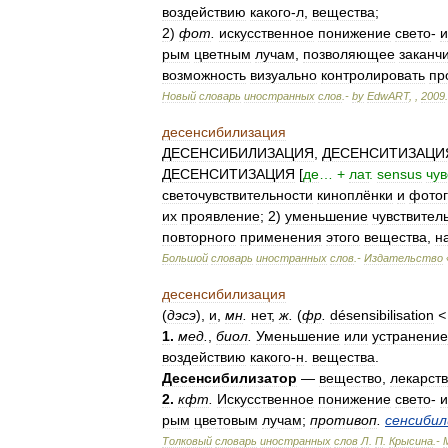
воздействию
какого
-
л
,
вещества
;
2
)
фот
.
искусственное
понижение
свето
-
и
рым
цветным
лучам
,
позволяющее
заканч
возможность
визуально
контролировать
пр
Новый
словарь
иностранных
слов
.-
by
EdwART
,
,
2009
.
десенсибилизация
ДЕСЕНСИБИЛИЗАЦИЯ
,
ДЕСЕНСИТИЗАЦИ
ДЕСЕНСИТИЗАЦИЯ
[
де
… +
лат
.
sensus
чув
светочувствительности
киноплёнки
и
фото
их
проявление
;
2
)
уменьшение
чувствител
повторного
применения
этого
вещества
,
н
Большой
словарь
иностранных
слов
.-
Издательство
десенсибилизация
(
дэсэ
),
и
,
мн
.
нет
,
ж
.
(
фр
.
désensibilisation
<
1
.
мед
.
,
биол
.
Уменьшение
или
устранение
воздействию
какого
-
н
.
вещества
.
Десенсибилизатор
—
вещество
,
лекарст
2
.
кфт
.
Искусственное
понижение
свето
-
и
рым
цветовым
лучам
;
противоп
.
сенсибил
Толковый
словарь
иностранных
слов
Л
.
П
.
Крысина
.-