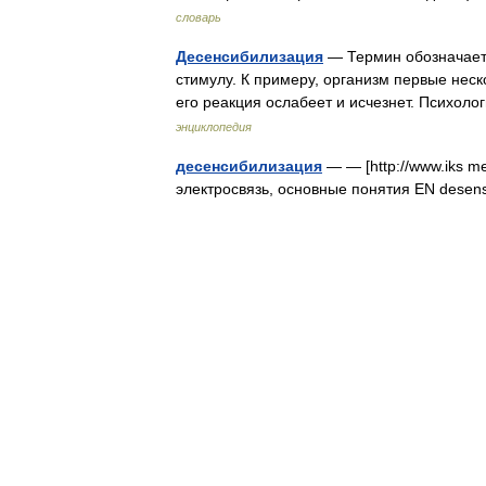
словарь
Десенсибилизация
— Термин обозначает
стимулу. К примеру, организм первые неск
его реакция ослабеет и исчезнет. Психол
энциклопедия
десенсибилизация
— — [http://www.iks me
электросвязь, основные понятия EN desen