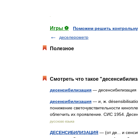
.
Игры ⚽
Поможем решить контрольну
деселерометр
Полезное
Смотреть что такое "десенсибилиз
десенсибилизация
— десенсибилизаци
десенсибилизация
— и, ж. désensibilisat
понижение светочувствительности кинопле
облегчить их проявление. СИС 1954. Де
русского языка
ДЕСЕНСИБИЛИЗАЦИЯ
— (от де... и сен