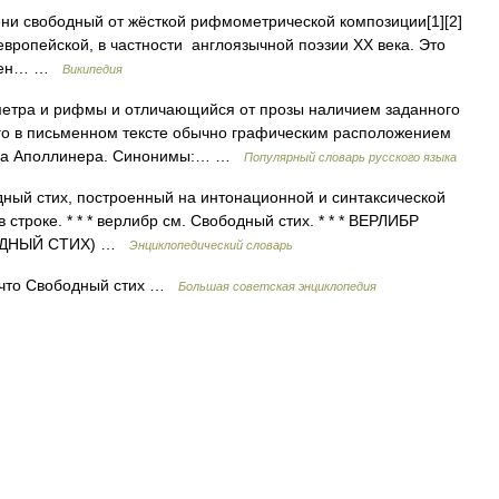
пени свободный от жёсткой рифмометрической композиции[1][2]
вропейской, в частности англоязычной поэзии XX века. Это
терен… …
Википедия
 метра и рифмы и отличающийся от прозы наличием заданного
ого в письменном тексте обычно графическим расположением
йома Аполлинера. Синонимы:… …
Популярный словарь русского языка
бодный стих, построенный на интонационной и синтаксической
 строке. * * * верлибр см. Свободный стих. * * * ВЕРЛИБР
ОБОДНЫЙ СТИХ) …
Энциклопедический словарь
 что Свободный стих …
Большая советская энциклопедия