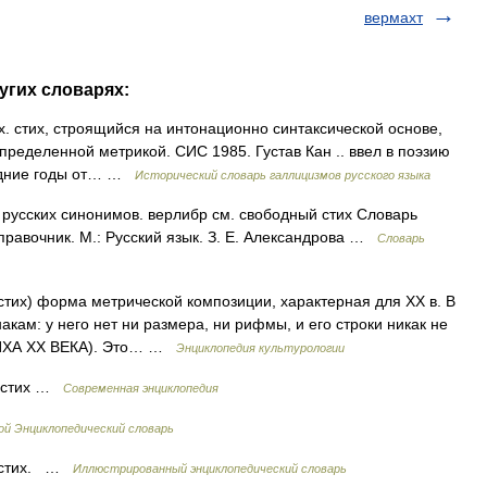
вермахт
угих словарях:
их. стих, строящийся на интонационно синтаксической основе,
ределенной метрикой. СИС 1985. Густав Кан .. ввел в поэзию
следние годы от… …
Исторический словарь галлицизмов русского языка
 русских синонимов. верлибр см. свободный стих Словарь
правочник. М.: Русский язык. З. Е. Александрова …
Словарь
 стих) форма метрической композиции, характерная для ХХ в. В
кам: у него нет ни размера, ни рифмы, и его строки никак не
ТИХА ХХ ВЕКА). Это… …
Энциклопедия культурологии
й стих …
Современная энциклопедия
й Энциклопедический словарь
й стих. …
Иллюстрированный энциклопедический словарь