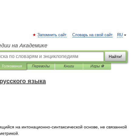
Запомнить сайт
Словарь на свой сайт
RU
едии на Академике
Найти!
Толкования
Переводы
Книги
Игры ⚽
русского языка
ящийся
на
интонационно
-
синтаксической
основе
,
не
связанной
метрикой
.