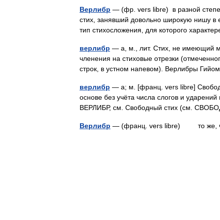
Верлибр
— (фр. vers libre) в разной сте
стих, занявший довольно широкую нишу в е
тип стихосложения, для которого харак
верлибр
— а, м., лит. Стих, не имеющий
членения на стиховые отрезки (отмеченн
строк, в устном напевом). Верлибры Ги
верлибр
— а; м. [франц. vers libre] Сво
основе без учёта числа слогов и ударений в
ВЕРЛИБР, см. Свободный стих (см. СВ
Верлибр
— (франц. vers libre) то же,