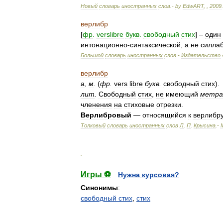
Новый
словарь
иностранных
слов
.-
by
EdwART
,
,
2009
.
верлибр
[
фр
.
verslibre
букв
.
свободный
стих
] –
один
интонационно
-
синтаксической
,
а
не
силла
Большой
словарь
иностранных
слов
.-
Издательство
верлибр
а
,
м
.
(
фр
.
vers
libre
букв
.
свободный
стих
).
лит
.
Свободный
стих
,
не
имеющий
метра
членения
на
стиховые
отрезки
.
Верлибровый
—
относящийся
к
верлибр
Толковый
словарь
иностранных
слов
Л
.
П
.
Крысина
.-
.
Игры ⚽
Нужна курсовая?
Синонимы
:
свободный стих
,
стих