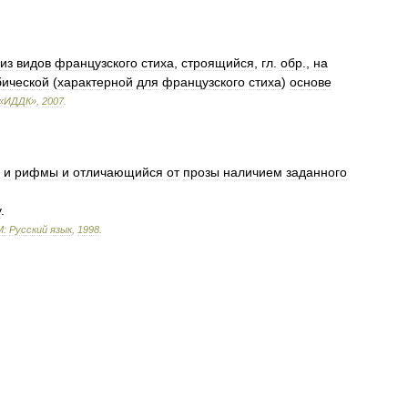
из
видов
французского
стиха
,
строящийся
,
гл
.
обр
.,
на
бической
(
характерной
для
французского
стиха
)
основе
«
ИДДК
»
,
2007
.
и
рифмы
и
отличающийся
от
прозы
наличием
заданного
у
.
М:
Русский
язык
,
1998
.