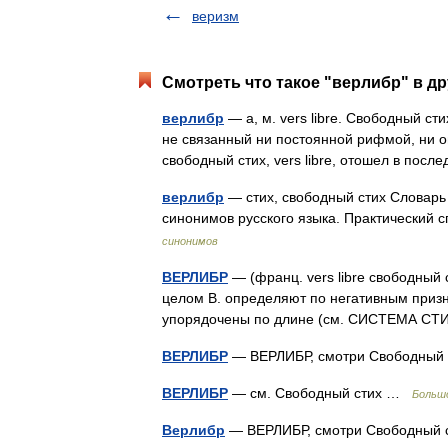
веризм
Смотреть что такое "верлибр" в др
верлибр
— а, м. vers libre. Свободный ст
не связанный ни постоянной рифмой, ни оп
свободный стих, vers libre, отошел в по
верлибр
— стих, свободный стих Словарь
синонимов русского языка. Практический с
синонимов
ВЕРЛИБР
— (франц. vers libre свободный
целом В. определяют по негативным призна
упорядочены по длине (см. СИСТЕМА С
ВЕРЛИБР
— ВЕРЛИБР, смотри Свободны
ВЕРЛИБР
— см. Свободный стих …
Большо
Верлибр
— ВЕРЛИБР, смотри Свободны