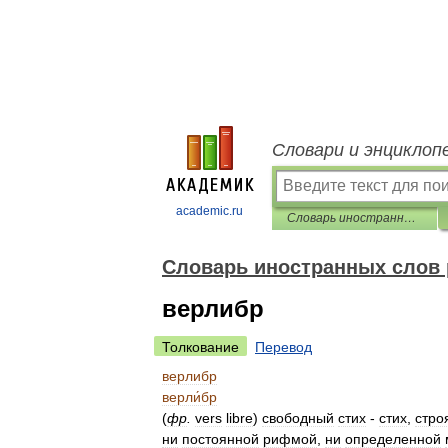
Словари и энциклоп
academic.ru
Словарь иностранных слов русского языка
Словарь иностранных слов 
верлибр
Толкование
Перевод
верлибр
верли́бр
(
фр
.
vers
libre
)
свободный
стих
-
стих
,
стро
ни
постоянной
рифмой
,
ни
определенной