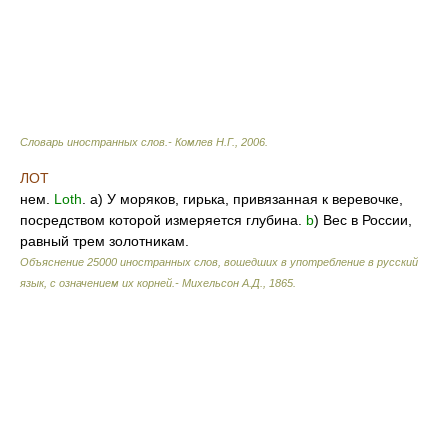
Словарь иностранных слов.- Комлев Н.Г.
,
2006
.
ЛОТ
нем.
Loth
. а) У моряков, гирька, привязанная к веревочке,
посредством которой измеряется глубина.
b
) Вес в России,
равный трем золотникам.
Объяснение 25000 иностранных слов, вошедших в употребление в русский
язык, с означением их корней.- Михельсон А.Д.
,
1865
.