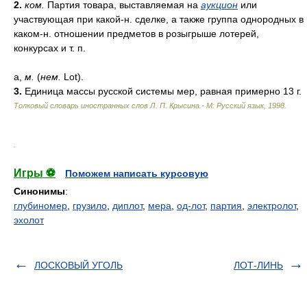
2.
ком.
Партия товара, выставляемая на
аукцион
или
участвующая при какой-н. сделке, а также группа однородных в
каком-н. отношении предметов в розыгрыше лотерей,
конкурсах и т. п.
а,
м.
(
нем.
Lot).
3.
Единица массы русской системы мер, равная примерно 13 г.
Толковый словарь иностранных слов Л. П. Крысина.- М: Русский язык
,
1998
.
.
Игры ⚽
Поможем написать курсовую
Синонимы
:
глубиномер
,
грузило
,
диплот
,
мера
,
од-лот
,
партия
,
электролот
,
эхолот
ЛОСКОВЫЙ УГОЛЬ
ЛОТ-ЛИНЬ