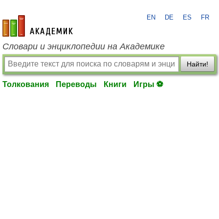
EN
DE
ES
FR
academic.ru
Словари и энциклопедии на Академике
Найти!
Толкования
Переводы
Книги
Игры ⚽