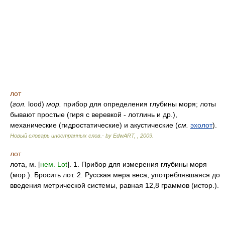
лот
(
гол.
lood)
мор.
прибор для определения глубины моря; лоты
бывают простые (гиря с веревкой - лотлинь и др.),
механические (гидростатические) и акустические (
см.
эхолот
).
Новый словарь иностранных слов.- by EdwART,
,
2009
.
лот
лота, м. [
нем. Lot
]. 1. Прибор для измерения глубины моря
(мор.). Бросить лот. 2. Русская мера веса, употреблявшаяся до
введения метрической системы, равная 12,8 граммов (истор.).