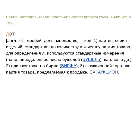
Словарь иностранных слов, вошедших в состав русского языка.- Павленков Ф.
,
1907
.
ЛОТ
[англ.
lot
- жребий, доля, множество] - экон. 1) партия, серия
изделий; стандартная по количеству и качеству партия товара;
для определения л. используются стандартные измерения
(напр. определенное число бушелей (
БУШЕЛЬ
), вагонов и др.)
2) один контракт на бирже (
БИРЖА
); 3) в аукционной торговле:
партия товара, предлагаемая к продаже. См.
АУКЦИОН
.