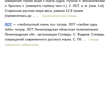
измерения глубин моря с борта судна. Ручной л. Механический
л. Бросать л. (измерять глубину чего л.). 2. ЛОТ, а; м. [нем. Lot]
Старинная русская мера веса, равная 12,8 грамм
(применялась до… …
Энциклопедический словарь
ЛОТ
— «любопытный очень ты» татуир. ЛОТ «люблю одну
тебя» татуир. ЛОТ Ленинградская областная телекомпания
Ленинградская обл., организация Словарь: С. Фадеев. Словарь
сокращений современного русского языка. С. Пб …
Словарь
сокращений и аббревиатур