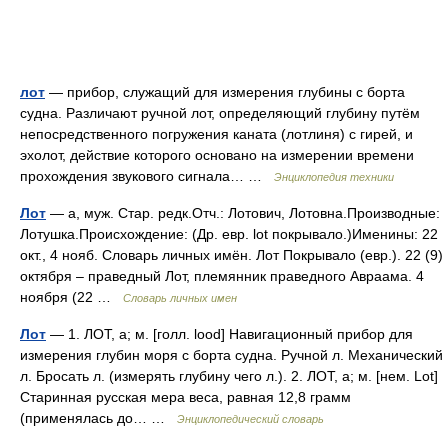
лот
— прибор, служащий для измерения глубины с борта
судна. Различают ручной лот, определяющий глубину путём
непосредственного погружения каната (лотлиня) с гирей, и
эхолот, действие которого основано на измерении времени
прохождения звукового сигнала… …
Энциклопедия техники
Лот
— а, муж. Стар. редк.Отч.: Лотович, Лотовна.Производные:
Лотушка.Происхождение: (Др. евр. lot покрывало.)Именины: 22
окт., 4 нояб. Словарь личных имён. Лот Покрывало (евр.). 22 (9)
октября – праведный Лот, племянник праведного Авраама. 4
ноября (22 …
Словарь личных имен
Лот
— 1. ЛОТ, а; м. [голл. lood] Навигационный прибор для
измерения глубин моря с борта судна. Ручной л. Механический
л. Бросать л. (измерять глубину чего л.). 2. ЛОТ, а; м. [нем. Lot]
Старинная русская мера веса, равная 12,8 грамм
(применялась до… …
Энциклопедический словарь