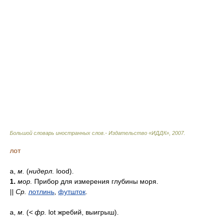
Большой словарь иностранных слов.- Издательство «ИДДК»
,
2007
.
лот
а,
м.
(
нидерл.
lood).
1.
мор.
Прибор для измерения глубины моря.
||
Ср.
лотлинь
,
футшток
.
а,
м.
(
<
фр.
lot жребий, выигрыш).