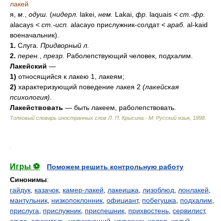
лакей
я,
м.
,
одуш.
(
нидерл.
lakei,
нем.
Lakai,
фр.
laquais
<
ст.-фр.
alacays
<
ст.-исп.
alacayo прислужник-солдат
<
араб.
al-kaid
военачальник).
1.
Слуга.
Придворный л.
2.
перен.
,
презр.
Раболепствующий человек, подхалим.
Лакейский
—
1)
относящийся к лакею 1, лакеям;
2)
характеризующий поведение лакея 2
(лакейская
психология)
.
Лакействовать
— быть лакеем, раболепствовать.
Толковый словарь иностранных слов Л. П. Крысина.- М: Русский язык
,
1998
.
.
Игры ⚽
Поможем решить контрольную работу
Синонимы
:
гайдук
,
казачок
,
камер-лакей
,
лакеишка
,
лизоблюд
,
лонлакей
,
мантульник
,
низкопоклонник
,
официант
,
побегушка
,
подхалим
,
прислуга
,
прислужник
,
приспешник
,
прихвостень
,
сервилист
,