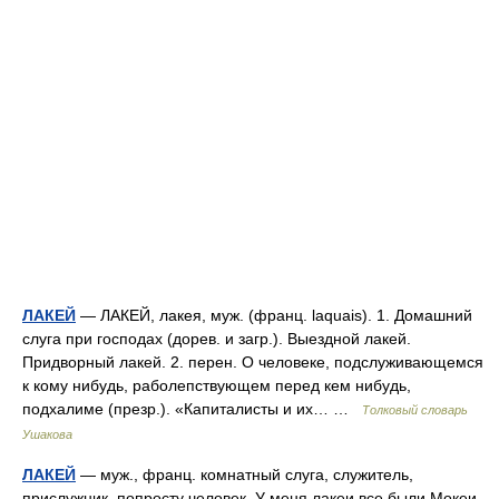
ЛАКЕЙ
— ЛАКЕЙ, лакея, муж. (франц. laquais). 1. Домашний
слуга при господах (дорев. и загр.). Выездной лакей.
Придворный лакей. 2. перен. О человеке, подслуживающемся
к кому нибудь, раболепствующем перед кем нибудь,
подхалиме (презр.). «Капиталисты и их… …
Толковый словарь
Ушакова
ЛАКЕЙ
— муж., франц. комнатный слуга, служитель,
прислужник, попросту человек. У меня лакеи все были Мокеи,