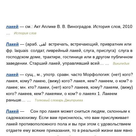
лакей
— см.: Акт Аплике В. В. Виноградов. История слов, 2010
…
История слов
Лакей
— (араб. لقى‎‎ встречать, встречающий, привратник или
фр. laquais солдат, ливрейный лакей, слуга, прислуга) слуга в
господском доме, трактире, гостинице или в другом публичном
заведении. Старший лакей, управлявший всей… …
Википедия
лакей
— сущ., м., употр. сравн. часто Морфология: (нет) кого?
лакея, кому? лакею, (вижу) кого? лакея, кем? лакеем, о ком? о
лакее; мн. кто? лакеи, (нет) кого? лакеев, кому? лакеям, (вижу)
кого? лакеев, кем? лакеями, о ком? о лакеях 1. Лакеем
раньше… …
Толковый словарь Дмитриева
Лакей
— Сон про лакея может сниться людям, склонным к
садомазохизму. Если вам приснилось, что вам прислуживает
лакей противоположного пола и вы при этом с удовольствием
отдаете ему всякие приказания, то в реальной жизни вам явно