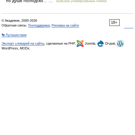
по душе господско… …
Большой универсальный сонник
© Академик, 2000-2026
18+
Обратная связь:
Техподдержка
,
Реклама на сайте
👣 Путешествия
Экспорт словарей на сайты
, сделанные на PHP,
Joomla,
Drupal,
WordPress, MODx.