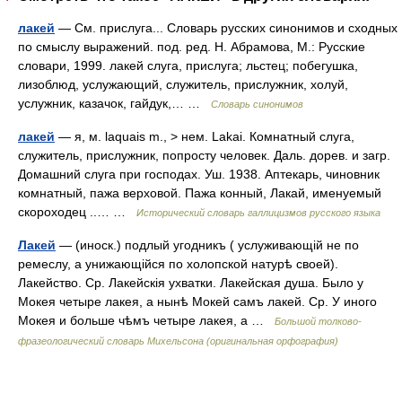
лакей
— См. прислуга... Словарь русских синонимов и сходных
по смыслу выражений. под. ред. Н. Абрамова, М.: Русские
словари, 1999. лакей слуга, прислуга; льстец; побегушка,
лизоблюд, услужающий, служитель, прислужник, холуй,
услужник, казачок, гайдук,… …
Словарь синонимов
лакей
— я, м. laquais m., > нем. Lakai. Комнатный слуга,
служитель, прислужник, попросту человек. Даль. дорев. и загр.
Домашний слуга при господах. Уш. 1938. Аптекарь, чиновник
комнатный, пажа верховой. Пажа конный, Лакай, именуемый
скороходец ..… …
Исторический словарь галлицизмов русского языка
Лакей
— (иноск.) подлый угодникъ ( услуживающій не по
ремеслу, а унижающійся по холопской натурѣ своей).
Лакейство. Ср. Лакейскія ухватки. Лакейская душа. Было у
Мокея четыре лакея, а нынѣ Мокей самъ лакей. Ср. У иного
Мокея и больше чѣмъ четыре лакея, а …
Большой толково-
фразеологический словарь Михельсона (оригинальная орфография)