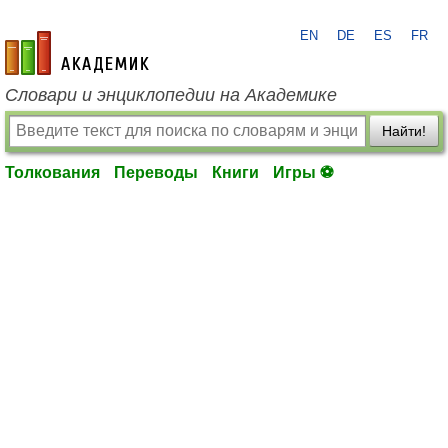
EN
DE
ES
FR
academic.ru
Словари и энциклопедии на Академике
Найти!
Толкования
Переводы
Книги
Игры ⚽