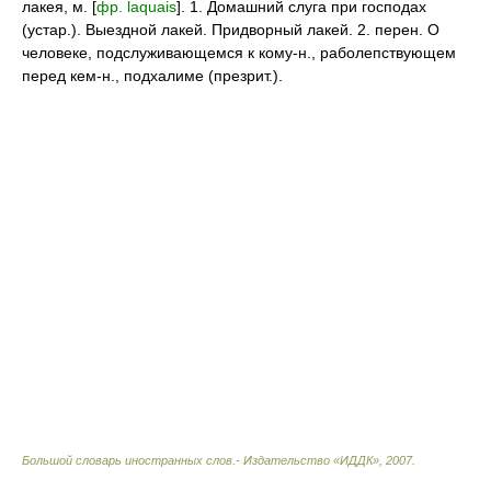
лакея, м. [
фр. laquais
]. 1. Домашний слуга при господах
(устар.). Выездной лакей. Придворный лакей. 2. перен. О
человеке, подслуживающемся к кому-н., раболепствующем
перед кем-н., подхалиме (презрит.).
Большой словарь иностранных слов.- Издательство «ИДДК»
,
2007
.