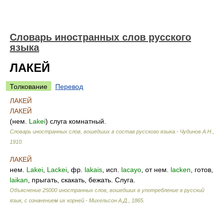
Словарь иностранных слов русского
языка
ЛАКЕЙ
Толкование
Перевод
ЛАКЕЙ
ЛАКЕЙ
(нем.
Lakei
) слуга комнатный.
Словарь иностранных слов, вошедших в состав русского языка.- Чудинов А.Н.
,
1910
.
ЛАКЕЙ
нем.
Lakei
,
Lackei
, фр.
lakais
, исп.
lacayo
, от нем.
lacken
, готов,
laikan
, прыгать, скакать, бежать. Слуга.
Объяснение 25000 иностранных слов, вошедших в употребление в русский
язык, с означением их корней.- Михельсон А.Д.
,
1865
.