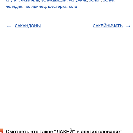
слуга
,
служитель
,
услужающий
,
услужник
,
холоп
,
холуй
,
челядин
,
челядинец
,
шестерка
,
юла
ЛАКАНДОНЫ
ЛАКЕЙНИЧАТЬ
Смотреть что такое "ЛАКЕЙ" в других словарях: