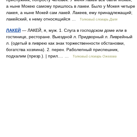
а ныне Мокею самому пришлось в лакеи. Было у Мокея четыре
лакея, а ныне Мокей сам лакей. Лакеев, ему принадлежащий;
лакейский, к нему относящийся …
Толковый словарь Даля
ЛАКЕЙ
— ЛАКЕЙ, я, муж. 1. Слуга в господском доме или в
гостинице, ресторане. Выездной л. Придворный л. Ливрейный
л. (одетый в ливрею как знак торжественности обстановки,
богатства хозяина). 2. перен. Раболепный приспешник,
подхалим (презр.). | прил.… …
Толковый словарь Ожегова