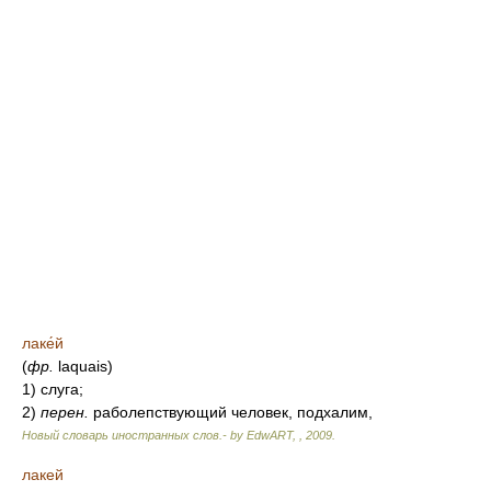
лаке́й
(
фр.
laquais)
1) слуга;
2)
перен.
раболепствующий человек, подхалим,
Новый словарь иностранных слов.- by EdwART,
,
2009
.
лакей