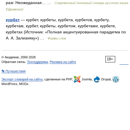
разг. Неожиданная… …
Современный толковый словарь русского языка
Ефремовой
курбет
— курбет, курбеты, курбета, курбетов, курбету,
курбетам, курбет, курбеты, курбетом, курбетами, курбете,
курбетах (Источник: «Полная акцентуированная парадигма по
А. А. Зализняку») …
Формы слов
© Академик, 2000-2026
18+
Обратная связь:
Техподдержка
,
Реклама на сайте
👣 Путешествия
Экспорт словарей на сайты
, сделанные на PHP,
Joomla,
Drupal,
WordPress, MODx.