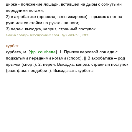
цирке - положение лошади, вставшей на дыбы с согнутыми
передними ногами;
2) в акробатике (прыжках, вольтижировке) - прыжок с ног на
руки или со стойки на руках - на ноги;
3)
перен.
выходка, каприз, странный поступок.
Новый словарь иностранных слов.- by EdwART,
,
2009
.
курбет
курбета, м. [
фр. courbette
]. 1. Прыжок верховой лошади с
поджатыми передними ногами (спорт.). || В акробатике – род
прыжка (спорт.). 2. перен. Выходка, каприз, странный поступок
(разг. фам. неодобрит.). Выкидывать курбеты.