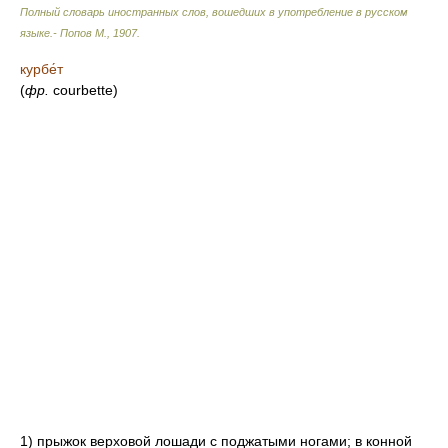
Полный словарь иностранных слов, вошедших в употребление в русском
языке.- Попов М.
,
1907
.
курбе́т
(
фр.
courbette)
1) прыжок верховой лошади с поджатыми ногами; в конной