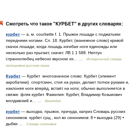
Смотреть что такое "КУРБЕТ" в других словарях:
курбет
— а, м. courbette f. 1. Прыжок лошади с поджатыми
передними ногами. Сл. 18. Курбет, (манежное слово) кривой
скачок лошади, когда лошадь изгибая ноги единожды или
несколько раз прыгает, скачет. ЛВ 1 1 588. Нептун
страннолюбец небесно вкусною их… …
Исторический словарь
галлицизмов русского языка
Курбет
— Курбет многозначное слово: Курбет (элемент
акробатики) спортсмен, стоя на руках, делает толчок руками и,
наклоняя ноги вперёд, встаёт на ноги; обычно выполняется в
связке: фляк курбет. Фамилия: Курбет, Владимир Козьмович
молдавский и… …
Википедия
курбет
— выходка, прыжок, причуда, каприз Словарь русских
синонимов. курбет сущ., кол во синонимов: 8 • выходка (29) •
дыбки …
Словарь синонимов