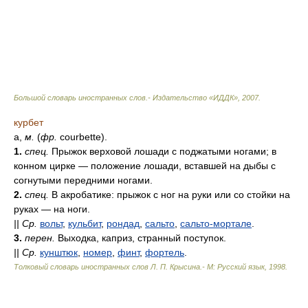
Большой словарь иностранных слов.- Издательство «ИДДК»
,
2007
.
курбет
а,
м.
(
фр.
courbette).
1.
спец.
Прыжок верховой лошади с поджатыми ногами; в
конном цирке — положение лошади, вставшей на дыбы с
согнутыми передними ногами.
2.
спец.
В акробатике: прыжок с ног на руки или со стойки на
руках — на ноги.
||
Ср.
вольт
,
кульбит
,
рондад
,
сальто
,
сальто-мортале
.
3.
перен.
Выходка, каприз, странный поступок.
||
Ср.
кунштюк
,
номер
,
финт
,
фортель
.
Толковый словарь иностранных слов Л. П. Крысина.- М: Русский язык
,
1998
.
.