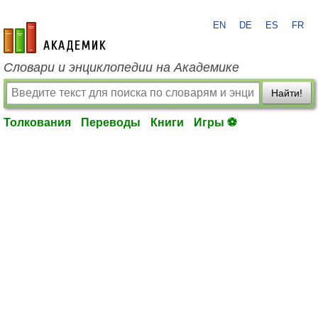
EN
DE
ES
FR
academic.ru
Словари и энциклопедии на Академике
Найти!
Толкования
Переводы
Книги
Игры ⚽