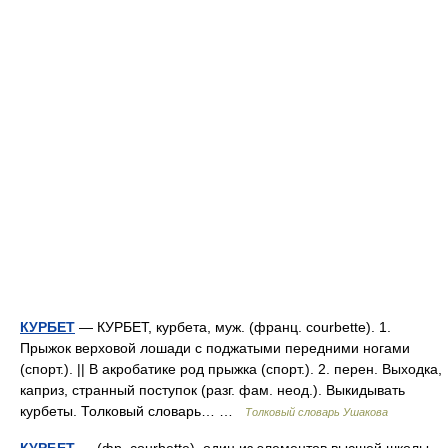
КУРБЕТ
— КУРБЕТ, курбета, муж. (франц. courbette). 1.
Прыжок верховой лошади с поджатыми передними ногами
(спорт.). || В акробатике род прыжка (спорт.). 2. перен. Выходка,
каприз, странный поступок (разг. фам. неод.). Выкидывать
курбеты. Толковый словарь… …
Толковый словарь Ушакова