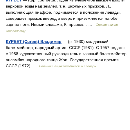
КУРБЕТ
— (фр. courbette), один из элементов высшей школы
верховой езды над землей, т. н. школьных прыжков. Л.,
выполняющая пиаффе, поднимается в положение левады,
совершает прыжок вперед и вверх и приземляется на обе
задние ноги. Иными словами, К. прыжок… …
Справочник по
коневодству
КУРБЕТ (Curbet) Владимир
— (р. 1930) молдавский
балетмейстер, народный артист СССР (1981). С 1957 педагог,
с 1958 художественный руководитель и главный балетмейстер
ансамбля народного танца Жок . Государственная премия
СССР (1972) …
Большой Энциклопедический словарь