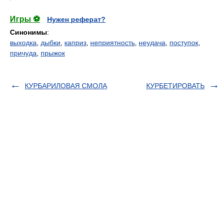
Игры ⚽
Нужен реферат?
Синонимы
:
выходка
,
дыбки
,
каприз
,
неприятность
,
неудача
,
поступок
,
причуда
,
прыжок
КУРБАРИЛОВАЯ СМОЛА
КУРБЕТИРОВАТЬ