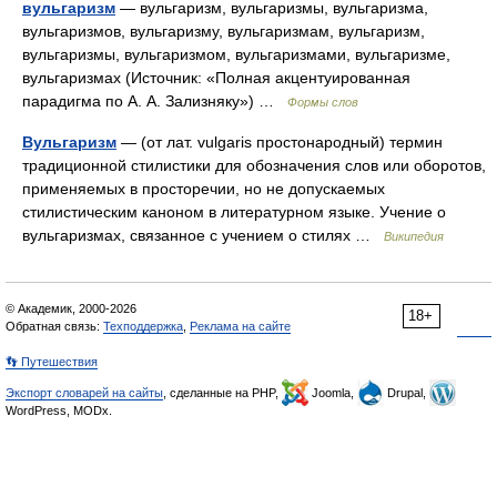
вульгаризм
— вульгаризм, вульгаризмы, вульгаризма,
вульгаризмов, вульгаризму, вульгаризмам, вульгаризм,
вульгаризмы, вульгаризмом, вульгаризмами, вульгаризме,
вульгаризмах (Источник: «Полная акцентуированная
парадигма по А. А. Зализняку») …
Формы слов
Вульгаризм
— (от лат. vulgaris простонародный) термин
традиционной стилистики для обозначения слов или оборотов,
применяемых в просторечии, но не допускаемых
стилистическим каноном в литературном языке. Учение о
вульгаризмах, связанное с учением о стилях …
Википедия
© Академик, 2000-2026
18+
Обратная связь:
Техподдержка
,
Реклама на сайте
👣 Путешествия
Экспорт словарей на сайты
, сделанные на PHP,
Joomla,
Drupal,
WordPress, MODx.