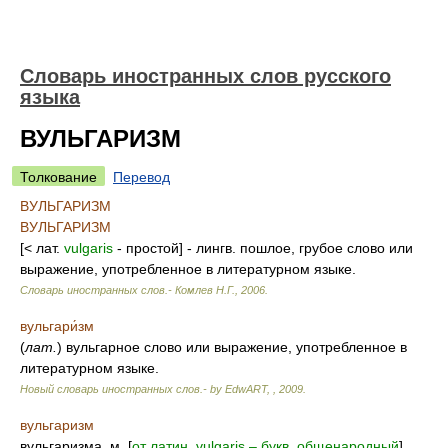
Словарь иностранных слов русского
языка
ВУЛЬГАРИЗМ
Толкование
Перевод
ВУЛЬГАРИЗМ
ВУЛЬГАРИЗМ
[< лат.
vulgaris
- простой] - лингв. пошлое, грубое слово или
выражение, употребленное в литературном языке.
Словарь иностранных слов.- Комлев Н.Г.
,
2006
.
вульгари́зм
(
лат.
) вульгарное слово или выражение, употребленное в
литературном языке.
Новый словарь иностранных слов.- by EdwART,
,
2009
.
вульгаризм
вульгаризма, м. [
от латин. vulgaris – букв. общенародный
].