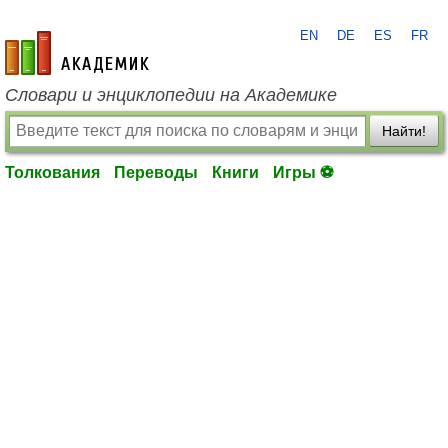
EN
DE
ES
FR
academic.ru
Словари и энциклопедии на Академике
Найти!
Толкования
Переводы
Книги
Игры ⚽