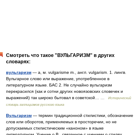
Смотреть что такое "ВУЛЬГАРИЗМ" в других
словарях:
вульгаризм
— а, м. vulgarisme m., англ. vulgarism. 1. лингв.
Вульгарное слово или выражение, употребленное в
литературном языке. БАС 2. Не случайно вульгаризм
перекрасился (как и сотни других новоязовских словечек и
выражений) так широко бытовал в советской… …
Исторический
словарь галлицизмов русского языка
Вульгаризм
— термин традиционной стилистики, обозначение
слов или оборотов, применяемых в просторечии, но не
допускаемых стилистическим «каноном» в языке
литературном. Учение о В., связанное с учением о стилях