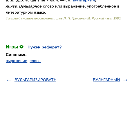
а,
м.
(
фр.
vulgarisme
<
лат.
—
см.
вульгарный
).
лингв.
Вульгарное
слово или выражение, употребленное в
литературном языке.
Толковый словарь иностранных слов Л. П. Крысина.- М: Русский язык
,
1998
.
.
Игры ⚽
Нужен реферат?
Синонимы
:
выражение
,
слово
ВУЛЬГАРИЗИРОВАТЬ
ВУЛЬГАРНЫЙ