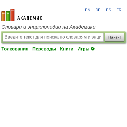
EN
DE
ES
FR
academic.ru
Словари и энциклопедии на Академике
Найти!
Толкования
Переводы
Книги
Игры ⚽