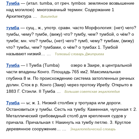
Тумба
— (итал. tumba, от греч. tymbos земляное возвышение
над могилою) многозначный термин: Содержание 1
Архитектура …
Википедия
тумба
— сущ., ж., употр. сравн. часто Морфология: (нет) чего?
тумбы, чему? тумбе, (вижу) что? тумбу, чем? тумбой, о чём? о
тумбе; мн. что? тумбы, (нет) чего? тумб, чему? тумбам, (вижу)
что? тумбы, чем? тумбами, о чём? о тумбах 1. Тумбой
называют низкий… …
Толковый словарь Дмитриева
Тумба
— I Тумба (Tumba) озеро в Заире, в центральной
части впадины Конго. Площадь 765 км2. Максимальная
глубина 8 м. По происхождению система затопленных речных
долин. Сток в р. Конго (Заир) через протоку Иребу. Открыто в
1883 Г. Стэнли. II Тумба …
Большая советская энциклопедия
Тумба
— ы; ж. 1. Низкий столбик у тротуара или дороги.
Остановиться у тумбы. Сесть на тумбу. Каменная, чугунная т. 2.
Металлический грибовидный столб для крепления судов у
причала. Причальная т. Накинуть на тумбу петлю. 3. Круглое
деревянное сооружение… …
Энциклопедический словарь