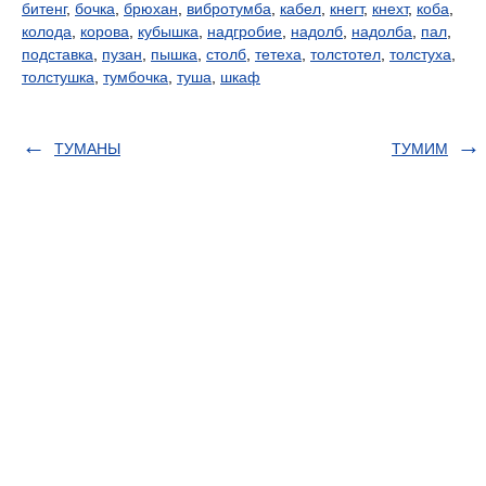
битенг
,
бочка
,
брюхан
,
вибротумба
,
кабел
,
кнегт
,
кнехт
,
коба
,
колода
,
корова
,
кубышка
,
надгробие
,
надолб
,
надолба
,
пал
,
подставка
,
пузан
,
пышка
,
столб
,
тетеха
,
толстотел
,
толстуха
,
толстушка
,
тумбочка
,
туша
,
шкаф
ТУМАНЫ
ТУМИМ