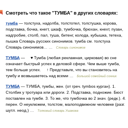
Смотреть что такое "ТУМБА" в других словарях:
тумба
— толстуха, надолба, толстотел, толстушка, корова,
подставка, бочка, кнегт, шкаф, тумбочка, брюхан, кнехт, пузан,
надгробие, столб, пал, туша, битенг, колода, кубышка, тетеха,
пышка Словарь русских синонимов. тумба см. толстуха
Словарь синонимов… …
Словарь синонимов
ТУМБА
— ♥ Тумба (любая рекламная, цирковая) во сне
означает быстрый успех в деловой сфере. Чем выше тумба,
тем больше успех. ↑ Представьте, что вы становитесь на
тумбу и возвышаетесь над всеми …
Большой семейный сонник
ТУМБА
— ТУМБА, тумбы, жен. (от греч. tymbos курган). 1.
Столбик у тротуара или дороги. 2. Подставка, подножие. Бюст
поставлен на тумбе. 3. То же, что тумбочка во 2 знач. (редк.). 4.
перен. О неуклюжем, толстом, малоподвижном человеке (разг.
шутл. неод.) …
Толковый словарь Ушакова