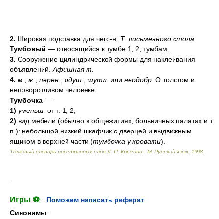
2.
Широкая подставка для чего-н.
Т
.
письменного стола
.
Тумбовый
— относящийся к тумбе 1, 2, тумбам.
3.
Сооружение цилиндрической формы для наклеивания
объявлений.
Афишная т
.
4.
м.
,
ж.
,
перен.
,
одуш.
,
шутл.
или
неодобр.
О толстом и
неповоротливом человеке.
Тумбочка
—
1)
уменьш.
от т. 1, 2;
2)
вид мебели (обычно в общежитиях, больничных палатах и т.
п.): небольшой низкий шкафчик с дверцей и выдвижным
ящиком в верхней части (
тумбочка у кровати
).
Толковый словарь иностранных слов Л. П. Крысина.- М: Русский язык
,
1998
.
.
Игры ⚽
Поможем написать реферат
Синонимы
: