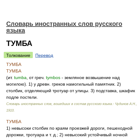
Словарь иностранных слов русского
языка
ТУМБА
Толкование
Перевод
ТУМБА
ТУМБА
(ит.
tumba
, от греч.
tymbos
- земляное возвышение над
могилою). 1) у древн. греков намогильный памятник. 2)
столбик, отделяющий тротуар от улицы. 3) подставка, шкафик
подле постели.
Словарь иностранных слов, вошедших в состав русского языка.- Чудинов А.Н.
,
1910
.
ТУМБА
1) невысоки столбик по краям проезжей дороги, пешеходной
дорожки, тротуара и т. д.; 2) невысокий устойчивый ночной