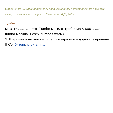
Объяснение 25000 иностранных слов, вошедших в употребление в русский
язык, с означением их корней.- Михельсон А.Д.
,
1865
.
тумба
ы,
ж.
(
<
нов.-в.-нем.
Tumbe могила, гроб, яма
<
нар.-лат.
tumba могила
<
греч.
tumbos холм).
1.
Широкий и низкий столб у тротуара или у дороги, у причала.
||
Ср.
битенг
,
кнехты
,
пал
.