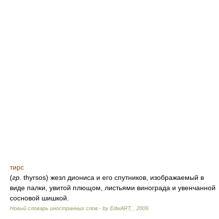
тирс
(
гр.
thyrsos) жезл диониса и его спутников, изображаемый в
виде палки, увитой плющом, листьями винограда и увенчанной
сосновой шишкой.
Новый словарь иностранных слов.- by EdwART,
,
2009
.