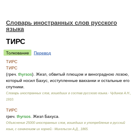
Словарь иностранных слов русского
языка
ТИРС
Толкование
Перевод
ТИРС
ТИРС
(греч.
thyrsos
). Жезл, обвитый плющом и виноградною лозою,
который носил Бахус, исступленные вакханки и остальные его
спутники.
Словарь иностранных слов, вошедших в состав русского языка.- Чудинов А.Н.
,
1910
.
ТИРС
греч.
thyrsos
. Жезл Бахуса.
Объяснение 25000 иностранных слов, вошедших в употребление в русский
язык, с означением их корней.- Михельсон А.Д.
,
1865
.