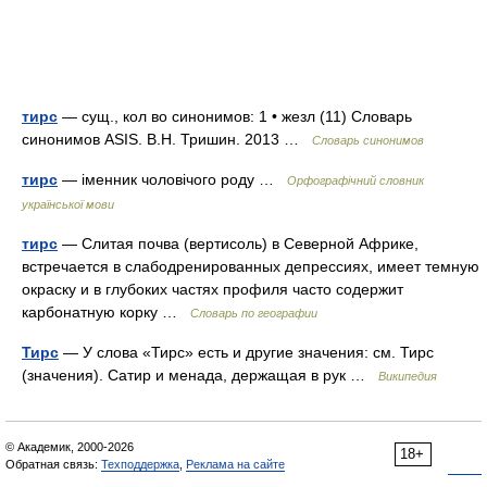
тирс
— сущ., кол во синонимов: 1 • жезл (11) Словарь
синонимов ASIS. В.Н. Тришин. 2013 …
Словарь синонимов
тирс
— іменник чоловічого роду …
Орфографічний словник
української мови
тирс
— Слитая почва (вертисоль) в Северной Африке,
встречается в слабодренированных депрессиях, имеет темную
окраску и в глубоких частях профиля часто содержит
карбонатную корку …
Словарь по географии
Тирс
— У слова «Тирс» есть и другие значения: см. Тирс
(значения). Сатир и менада, держащая в рук …
Википедия
© Академик, 2000-2026
18+
Обратная связь:
Техподдержка
,
Реклама на сайте