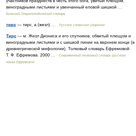
участников празднеств в честь этого бога, увитый плющом,
виноградными листьями и увенчанный еловой шишкой …
Большой Энциклопедический словарь
тирс
— тирс, а (жезл) …
Русское словесное ударение
Тирс
— м. Жезл Диониса и его спутников, обвитый плющом и
виноградными листьями и с шишкой пинии на верхнем конце (в
древнегреческой мифологии). Толковый словарь Ефремовой.
Т. Ф. Ефремова. 2000 …
Современный толковый словарь русского
языка Ефремовой