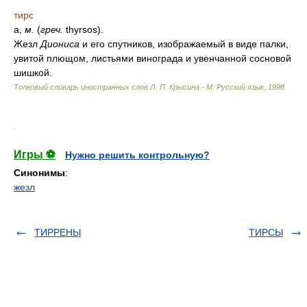
тирс
а,
м.
(
греч.
thyrsos).
Жезл
Диониса
и его спутников, изображаемый в виде палки,
увитой плющом, листьями винограда и увенчанной сосновой
шишкой.
Толковый словарь иностранных слов Л. П. Крысина.- М: Русский язык
,
1998
.
.
Игры ⚽
Нужно решить контрольную?
Синонимы
:
жезл
ТИРРЕНЫ
ТИРСЫ