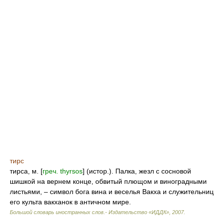
тирс
тирса, м. [
греч. thyrsos
] (истор.). Палка, жезл с сосновой
шишкой на вернем конце, обвитый плющом и виноградными
листьями, – символ бога вина и веселья Вакха и служительниц
его культа вакханок в античном мире.
Большой словарь иностранных слов.- Издательство «ИДДК»
,
2007
.