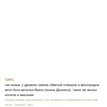
ТИРС
так назыв. у древних греков обвитый плющом и виноградом
жезл бога веселья Вакха (иначе Диониса); такие же жезлы
носили и вакханки.
Полный словарь иностранных слов, вошедших в употребление в русском
языке.- Попов М.
,
1907
.