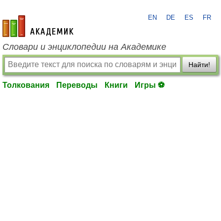
EN
DE
ES
FR
academic.ru
Словари и энциклопедии на Академике
Найти!
Толкования
Переводы
Книги
Игры ⚽