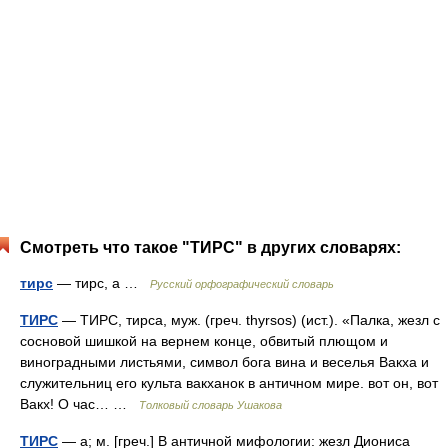
Смотреть что такое "ТИРС" в других словарях:
тирс
— тирс, а …
Русский орфографический словарь
ТИРС
— ТИРС, тирса, муж. (греч. thyrsos) (ист.). «Палка, жезл с
сосновой шишкой на вернем конце, обвитый плющом и
виноградными листьями, символ бога вина и веселья Вакха и
служительниц его культа вакханок в античном мире. вот он, вот
Вакх! О час… …
Толковый словарь Ушакова
ТИРС
— а; м. [греч.] В античной мифологии: жезл Диониса