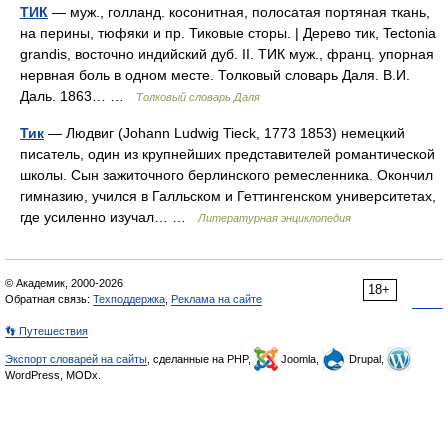
ТИК
— муж., голланд. косонитная, полосатая портяная ткань,
на перины, тюфяки и пр. Тиковые сторы. | Дерево тик, Tectonia
grandis, восточно индийский дуб. II. ТИК муж., франц. упорная
нервная боль в одном месте. Толковый словарь Даля. В.И.
Даль. 1863… …
Толковый словарь Даля
Тик
— Людвиг (Johann Ludwig Tieck, 1773 1853) немецкий
писатель, один из крупнейших представителей романтической
школы. Сын зажиточного берлинского ремесленника. Окончил
гимназию, учился в Галльском и Геттингенском университетах,
где усиленно изучал… …
Литературная энциклопедия
© Академик, 2000-2026
18+
Обратная связь:
Техподдержка
,
Реклама на сайте
👣 Путешествия
Экспорт словарей на сайты
, сделанные на PHP,
Joomla,
Drupal,
WordPress, MODx.