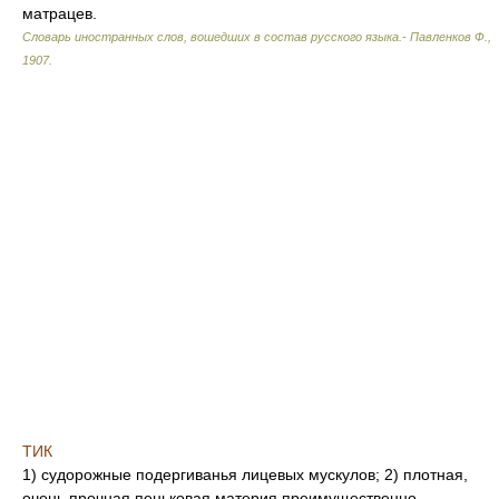
матрацев.
Словарь иностранных слов, вошедших в состав русского языка.- Павленков Ф.
,
1907
.
ТИК
1) судорожные подергиванья лицевых мускулов; 2) плотная,
очень прочная пеньковая материя преимущественно