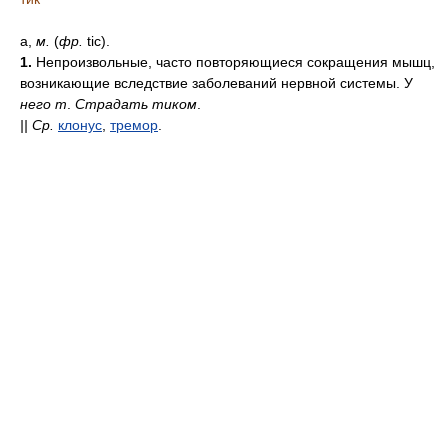
а,
м.
(
фр.
tic).
1.
Непроизвольные, часто повторяющиеся сокращения мышц,
возникающие вследствие заболеваний нервной системы. У
него т
.
Страдать тиком
.
||
Ср.
клонус
,
тремор
.