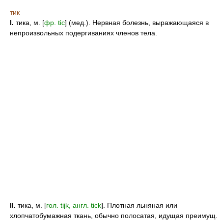
тик
I.
тика, м. [
фр. tic
] (мед.). Нервная болезнь, выражающаяся в
непроизвольных подергиваниях членов тела.
II.
тика, м. [
гол. tijk, англ. tick
]. Плотная льняная или
хлопчатобумажная ткань, обычно полосатая, идущая преимущ.