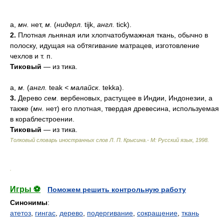
а,
мн.
нет,
м.
(
нидерл.
tijk,
англ.
tick).
2.
Плотная льняная или хлопчатобумажная ткань, обычно в
полоску, идущая на обтягивание матрацев, изготовление
чехлов и т. п.
Тиковый
— из тика.
а,
м.
(
англ.
teak
<
малайск.
tekka).
3.
Дерево
сем.
вербеновых, растущее в Индии, Индонезии, а
также (
мн.
нет) его плотная, твердая древесина, используемая
в кораблестроении.
Тиковый
— из тика.
Толковый словарь иностранных слов Л. П. Крысина.- М: Русский язык
,
1998
.
.
Игры ⚽
Поможем решить контрольную работу
Синонимы
:
атетоз
,
гингас
,
дерево
,
подергивание
,
сокращение
,
ткань