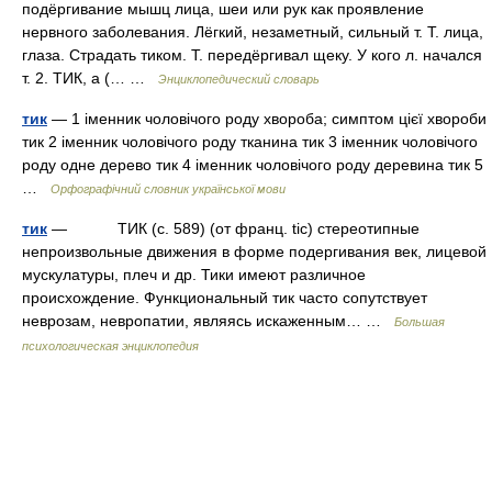
подёргивание мышц лица, шеи или рук как проявление
нервного заболевания. Лёгкий, незаметный, сильный т. Т. лица,
глаза. Страдать тиком. Т. передёргивал щеку. У кого л. начался
т. 2. ТИК, а (… …
Энциклопедический словарь
тик
— 1 іменник чоловічого роду хвороба; симптом цієї хвороби
тик 2 іменник чоловічого роду тканина тик 3 іменник чоловічого
роду одне дерево тик 4 іменник чоловічого роду деревина тик 5
…
Орфографічний словник української мови
тик
— ТИК (с. 589) (от франц. tic) стереотипные
непроизвольные движения в форме подергивания век, лицевой
мускулатуры, плеч и др. Тики имеют различное
происхождение. Функциональный тик часто сопутствует
неврозам, невропатии, являясь искаженным… …
Большая
психологическая энциклопедия