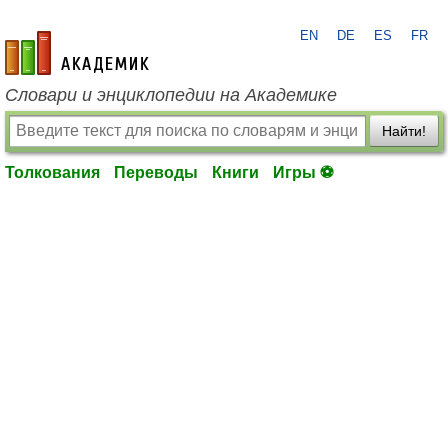
EN
DE
ES
FR
academic.ru
Словари и энциклопедии на Академике
Найти!
Толкования
Переводы
Книги
Игры ⚽