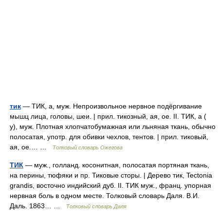
тик
— ТИК, а, муж. Непроизвольное нервное подёргивание
мышц лица, головы, шеи. | прил. тикозный, ая, ое. II. ТИК, а (
у), муж. Плотная хлопчатобумажная или льняная ткань, обычно
полосатая, употр. для обивки чехлов, тентов. | прил. тиковый,
ая, ое.… …
Толковый словарь Ожегова
ТИК
— муж., голланд. косонитная, полосатая портяная ткань,
на перины, тюфяки и пр. Тиковые сторы. | Дерево тик, Tectonia
grandis, восточно индийский дуб. II. ТИК муж., франц. упорная
нервная боль в одном месте. Толковый словарь Даля. В.И.
Даль. 1863… …
Толковый словарь Даля