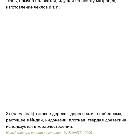
ткань, обычно полосатая, идущая на обивку матрацев,
изготовление чехлов и т. п.
3) (
англ.
teak) тиковое дерево - дерево
сем.
. вербеновых,
растущее в Индии, индонезии; плотная, твердая древесина
используется в кораблестроении.
Новый словарь иностранных слов.- by EdwART,
,
2009
.