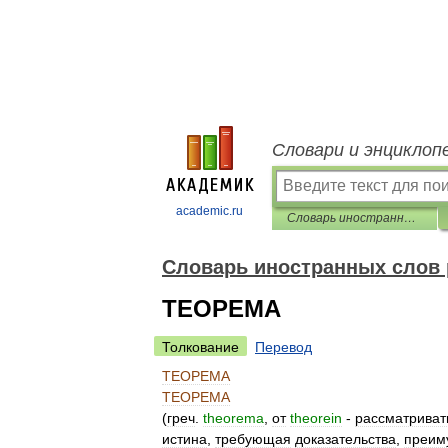
Словари и энциклоп
academic.ru
Словарь иностранных слов русского языка
Словарь иностранных слов 
ТЕОРЕМА
Толкование
Перевод
ТЕОРЕМА
ТЕОРЕМА
(
греч
.
theorema
,
от
theorein
-
рассматриват
истина
,
требующая
доказательства
,
преим