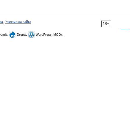
ка
,
Реклама на сайте
18+
omla,
Drupal,
WordPress, MODx.