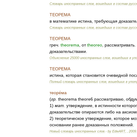
Словарь
иностранных
слов
,
вошедших
в
состав
русс
ТЕОРЕМА
в
математике
истина
,
требующая
доказате
Словарь
иностранных
слов
,
вошедших
в
состав
русс
ТЕОРЕМА
греч
.
theorema
,
от
theoreo
,
рассматривать
.
доказательствами
.
Объяснение
25000
иностранных
слов
,
вошедших
в
уп
ТЕОРЕМА
истина
,
которая
становится
очевидной
пос
Полный
словарь
иностранных
слов
,
вошедших
в
упот
теоре́ма
(
гр
.
theorema
theore6
рассматриваю
,
обду
1
)
мат
.
утверждение
,
в
истинности
которо
доказательстве
опираются
либо
на
аксиом
2
)
теоретическое
утверждение
,
которое
мо
основании
ранее
доказанных
положений
.
Новый
словарь
иностранных
слов
.-
by
EdwART
,
,
2009
.