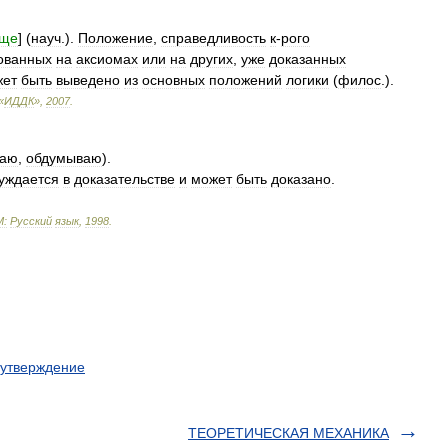
ище
] (
науч
.).
Положение
,
справедливость
к
-
рого
ованных
на
аксиомах
или
на
других
,
уже
доказанных
жет
быть
выведено
из
основных
положений
логики
(
филос
.).
«
ИДДК
»
,
2007
.
ваю
,
обдумываю
).
уждается
в
доказательстве
и
может
быть
доказано
.
М:
Русский
язык
,
1998
.
утверждение
ТЕОРЕТИЧЕСКАЯ МЕХАНИКА