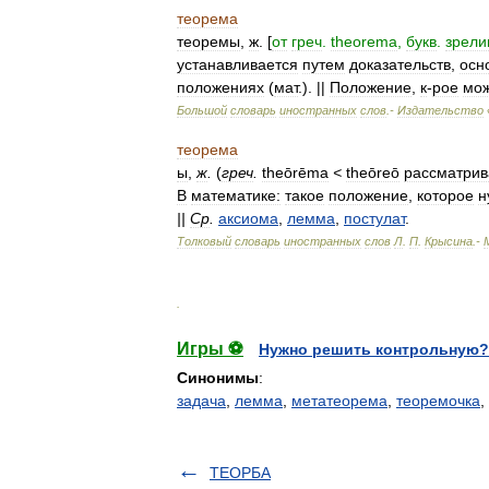
теорема
теоремы
,
ж
. [
от
греч
.
theorema
,
букв
.
зрел
устанавливается
путем
доказательств
,
осн
положениях
(
мат
.). ||
Положение
,
к
-
рое
мо
Большой
словарь
иностранных
слов
.-
Издательство
теорема
ы
,
ж
.
(
греч
.
theōrēma
<
theōreō
рассматри
В
математике:
такое
положение
,
которое
н
||
Ср
.
аксиома
,
лемма
,
постулат
.
Толковый
словарь
иностранных
слов
Л
.
П
.
Крысина
.-
.
Игры ⚽
Нужно решить контрольную?
Синонимы
:
задача
,
лемма
,
метатеорема
,
теоремочка
,
ТЕОРБА