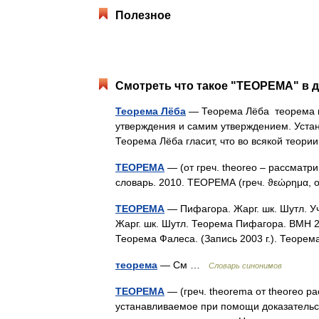
Полезное
Смотреть что такое "ТЕОРЕМА" в д
Теорема Лёба
— Теорема Лёба теорема в
утверждения и самим утверждением. Уста
Теорема Лёба гласит, что во всякой тео
ТЕОРЕМА
— (от греч. theoreo – рассмат
словарь. 2010. ТЕОРЕМА (греч. ϑεώρημα,
ТЕОРЕМА
— Пифагора. Жарг. шк. Шутл. У
Жарг. шк. Шутл. Теорема Пифагора. ВМН 20
Теорема Фалеса. (Запись 2003 г.). Теоре
теорема
— См …
Словарь синонимов
ТЕОРЕМА
— (греч. theorema от theoreo р
устанавливаемое при помощи доказательст