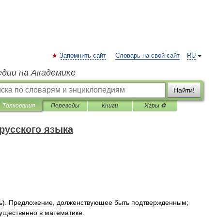
Запомнить сайт
Словарь на свой сайт
RU
едии на Академике
Найти!
Толкования
Переводы
Книги
Игры ⚽
русского языка
ь
).
Предложение
,
долженствующее
быть
подтвержденным
;
ущественно
в
математике
.