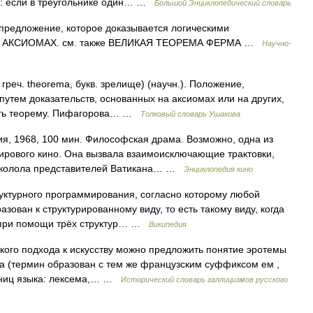
ме: если в треугольнике один… …
Большой Энциклопедический словарь
редложение, которое доказывается логическими
х и АКСИОМАХ. см. также ВЕЛИКАЯ ТЕОРЕМА ФЕРМА …
Научно-
реч. theorema, букв. зрелище) (научн.). Положение,
путем доказательств, основанных на аксиомах или на других,
зать теорему. Пифагорова… …
Толковый словарь Ушакова
, 1968, 100 мин. Философская драма. Возможно, одна из
ирового кино. Она вызвала взаимоисключающие трактовки,
асколола представителей Ватикана… …
Энциклопедия кино
ктурного программирования, согласно которому любой
ован к структурированному виду, то есть такому виду, когда
о при помощи трёх структур… …
Википедия
кого подхода к искусству можно предложить понятие эротемы
са (термин образован с тем же французским суффиксом ем ,
диниц языка: лексема,… …
Исторический словарь галлицизмов русского