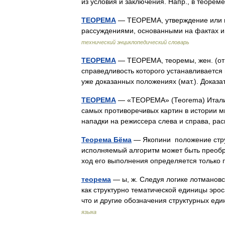
из условия и заключения. Напр., в теоре
ТЕОРЕМА
— ТЕОРЕМА, утверждение или п
рассуждениями, основанными на факта
технический энциклопедический словарь
ТЕОРЕМА
— ТЕОРЕМА, теоремы, жен. (от г
справедливость которого устанавливается 
уже доказанных положениях (мат.). Дока
ТЕОРЕМА
— «ТЕОРЕМА» (Теогеmа) Италия
самых противоречивых картин в истории м
нападки на режиссера слева и справа, р
Теорема Бёма
— Якопини положение стру
исполняемый алгоритм может быть преобраз
ход его выполнения определяется тольк
теорема
— ы, ж. Следуя логике лотмановс
как структурно тематической единицы эро
что и другие обозначения структурных е
языка