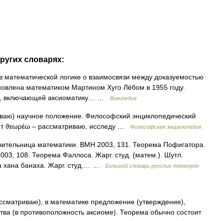
ругих словарях:
 математической логике о взаимосвязи между доказуемостью
новлена математиком Мартином Хуго Лёбом в 1955 году.
рии, включающей аксиоматику… …
Википедия
риваю) научное положение. Философский энциклопедический
 от ϑεωρέω – рассматриваю, исследу …
Философская энциклопедия
чительница математики. ВМН 2003, 131. Теорема Пофигатора.
03, 108. Теорема Фаллоса. Жарг. студ. (матем.). Шутл.
ма хана банаха. Жарг. студ.… …
Большой словарь русских поговорок
ассматриваю), в математике предложение (утверждение),
ва (в противоположность аксиоме). Теорема обычно состоит