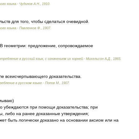
кого
языка
.-
Чудинов
А
.
Н
.
,
1910
.
льств
для
того
,
чтобы
сделаться
очевидной
.
кого
языка
.-
Павленков
Ф
.
,
1907
.
В
геометрии:
предложение
,
сопровождаемое
отребление
в
русский
язык
,
с
означением
их
корней
.-
Михельсон
А
.
Д
.
,
1865
.
ле
всеисчерпывающего
доказательства
.
ребление
в
русском
языке
.-
Попов
М
.
,
1907
.
мываю
)
го
убеждаются
при
помощи
доказательства
;
при
ы
,
либо
на
ранее
доказанные
утверждения
;
жет
быть
логически
доказано
на
основании
аксиом
или
на