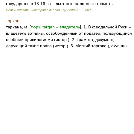
государстве в 13-16 вв. - льготные налоговые грамоты.
Новый словарь иностранных слов.- by EdwART,
,
2009
.
тархан
тархана, м. [
тюрк. tarqan – владетель
]. 1. В феодальной Руси –
владетель вотчины, освобожденный от податей, пользующийся
особыми привилегиями (истор.). 2. Грамота, документ,
дарующий такие права (истор.). 3. Мелкий торговец, скупщик.