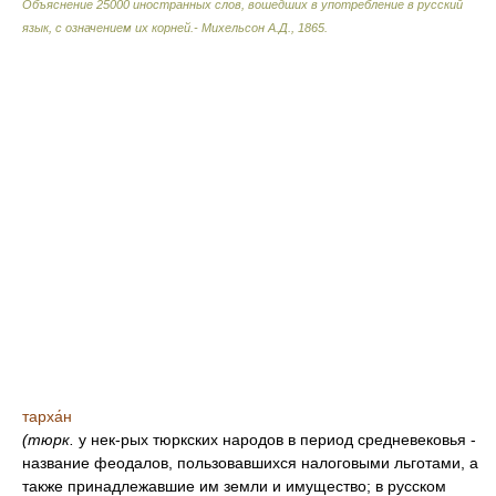
Объяснение 25000 иностранных слов, вошедших в употребление в русский
язык, с означением их корней.- Михельсон А.Д.
,
1865
.
тарха́н
(тюрк.
у нек-рых тюркских народов в период средневековья -
название феодалов, пользовавшихся налоговыми льготами, а
также принадлежавшие им земли и имущество; в русском