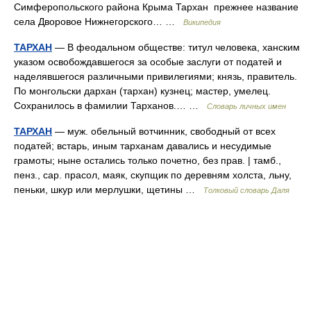
Симферопольского района Крыма Тархан прежнее название
села Дворовое Нижнегорского… …
Википедия
ТАРХАН
— В феодальном обществе: титул человека, ханским
указом освобождавшегося за особые заслуги от податей и
наделявшегося различными привилегиями; князь, правитель.
По монгольски дархан (тархан) кузнец; мастер, умелец.
Сохранилось в фамилии Тарханов.… …
Словарь личных имен
ТАРХАН
— муж. обельный вотчинник, свободный от всех
податей; встарь, иным тарханам давались и несудимые
грамоты; ныне остались только почетно, без прав. | тамб.,
пенз., сар. прасол, маяк, скупщик по деревням холста, льну,
пеньки, шкур или мерлушки, щетины …
Толковый словарь Даля