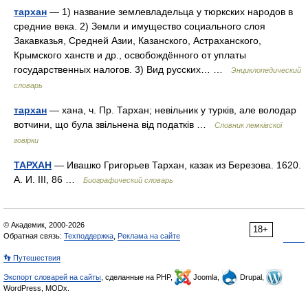
тархан
— 1) название землевладельца у тюркских народов в
средние века. 2) Земли и имущество социального слоя
Закавказья, Средней Азии, Казанского, Астраханского,
Крымского ханств и др., освобождённого от уплаты
государственных налогов. 3) Вид русских… …
Энциклопедический
словарь
тархан
— хана, ч. Пр. Тархан; невільник у турків, але володар
вотчини, що була звільнена від податків …
Словник лемківскої
говірки
ТАРХАН
— Ивашко Григорьев Тархан, казак из Березова. 1620.
А. И. III, 86 …
Биографический словарь
© Академик, 2000-2026
18+
Обратная связь:
Техподдержка
,
Реклама на сайте
👣 Путешествия
Экспорт словарей на сайты
, сделанные на PHP,
Joomla,
Drupal,
WordPress, MODx.