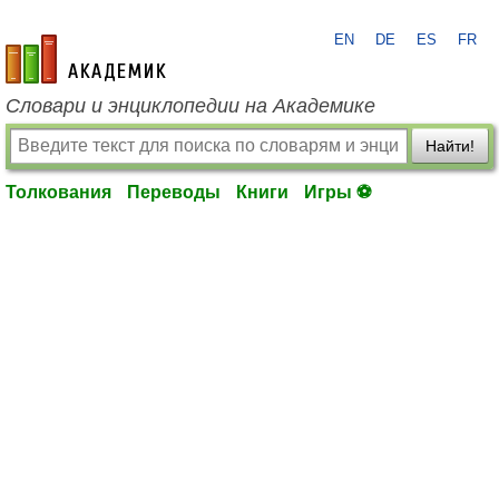
EN
DE
ES
FR
academic.ru
Словари и энциклопедии на Академике
Найти!
Толкования
Переводы
Книги
Игры ⚽