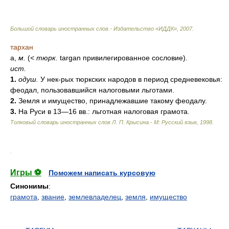
Большой словарь иностранных слов.- Издательство «ИДДК»
,
2007
.
тархан
а,
м.
(
<
тюрк.
targan привилегированное сословие).
ист.
1.
одуш.
У нек-рых тюркских народов в период средневековья:
феодал, пользовавшийся налоговыми льготами.
2.
Земля и имущество, принадлежавшие такому феодалу.
3.
На Руси в 13—16 вв.: льготная налоговая грамота.
Толковый словарь иностранных слов Л. П. Крысина.- М: Русский язык
,
1998
.
.
Игры ⚽
Поможем написать курсовую
Синонимы
:
грамота
,
звание
,
землевладелец
,
земля
,
имущество