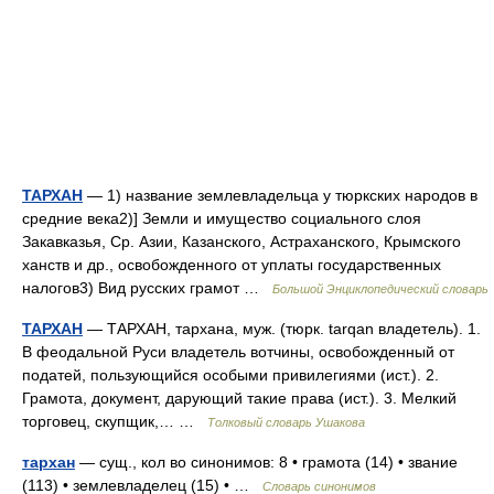
ТАРХАН
— 1) название землевладельца у тюркских народов в
средние века2)] Земли и имущество социального слоя
Закавказья, Ср. Азии, Казанского, Астраханского, Крымского
ханств и др., освобожденного от уплаты государственных
налогов3) Вид русских грамот …
Большой Энциклопедический словарь
ТАРХАН
— ТАРХАН, тархана, муж. (тюрк. tarqan владетель). 1.
В феодальной Руси владетель вотчины, освобожденный от
податей, пользующийся особыми привилегиями (ист.). 2.
Грамота, документ, дарующий такие права (ист.). 3. Мелкий
торговец, скупщик,… …
Толковый словарь Ушакова
тархан
— сущ., кол во синонимов: 8 • грамота (14) • звание
(113) • землевладелец (15) • …
Словарь синонимов