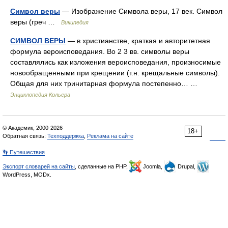
Символ веры
— Изображение Символа веры, 17 век. Символ
веры (греч …
Википедия
СИМВОЛ ВЕРЫ
— в христианстве, краткая и авторитетная
формула вероисповедания. Во 2 3 вв. символы веры
составлялись как изложения вероисповедания, произносимые
новообращенными при крещении (т.н. крещальные символы).
Общая для них тринитарная формула постепенно… …
Энциклопедия Кольера
© Академик, 2000-2026
18+
Обратная связь:
Техподдержка
,
Реклама на сайте
👣 Путешествия
Экспорт словарей на сайты
, сделанные на PHP,
Joomla,
Drupal,
WordPress, MODx.