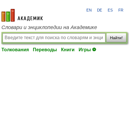
EN
DE
ES
FR
academic.ru
Словари и энциклопедии на Академике
Найти!
Толкования
Переводы
Книги
Игры ⚽