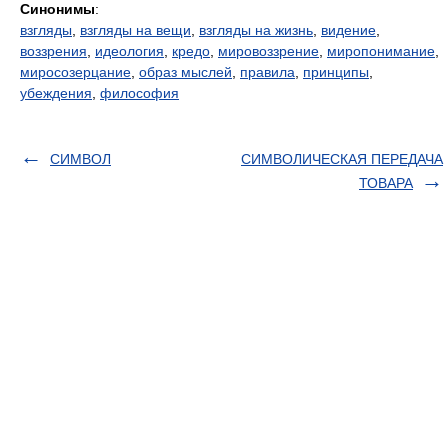
Синонимы
:
взгляды
,
взгляды на вещи
,
взгляды на жизнь
,
видение
,
воззрения
,
идеология
,
кредо
,
мировоззрение
,
миропонимание
,
миросозерцание
,
образ мыслей
,
правила
,
принципы
,
убеждения
,
философия
СИМВОЛ
СИМВОЛИЧЕСКАЯ ПЕРЕДАЧА
ТОВАРА