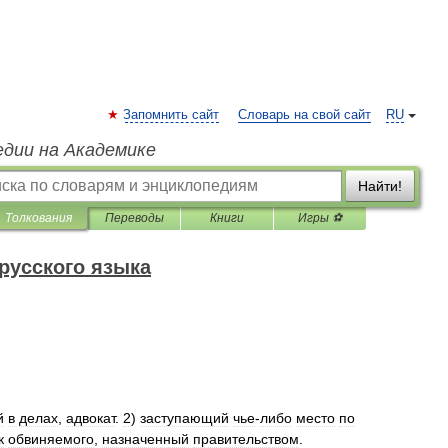
Запомнить сайт
Словарь на свой сайт
RU
едии на Академике
Найти!
Толкования
Переводы
Книги
Игры ⚽
русского языка
й
в
делах
,
адвокат
.
2
)
заступающий
чье
-
либо
место
по
к
обвиняемого
,
назначенный
правительством
.