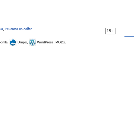
ка
,
Реклама на сайте
18+
omla,
Drupal,
WordPress, MODx.