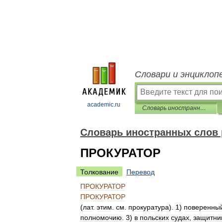
Словари и энциклоп
academic.ru
Словарь иностранных слов русского языка
Словарь иностранных слов 
ПРОКУРАТОР
Толкование
Перевод
ПРОКУРАТОР
ПРОКУРАТОР
(
лат
.
этим
.
см
.
прокуратура
).
1
)
поверенны
полномочию
.
3
)
в
польских
судах
,
защитни