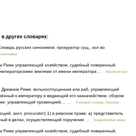
в других словарях:
оварь русских синонимов. прокуратор сущ., кол во
 синонимов
нем Риме управляющий хозяйством, судебный поверенный;
й императорскими землями от имени императора …
Юридический
В Древнем Риме: вольноотпущенник или раб, управляющий
жённый к императору и ведающий его казначейством, сбором
 Риме: управляющий провинцией,… …
Толковый словарь Ожегова
ющий; англ. procurator) 1) в римском праве: а) представитель
енный в делах, осуществляющий поручение …
Энциклопедия права
нем Риме управляющий хозяйством, судебный поверенный;