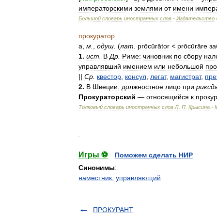
императорскими
землями
от
имени
импер
Большой
словарь
иностранных
слов
.-
Издательство
прокуратор
а
,
м
.
,
одуш
.
(
лат
.
prōcūrātor
<
prōcūrāre
за
1
.
ист
.
В
Др
.
Риме:
чиновник
по
сбору
нал
управлявший
имением
или
небольшой
про
||
Ср
.
квестор
,
консул
,
легат
,
магистрат
,
пре
2
.
В
Швеции:
должностное
лицо
при
риксд
Прокураторский
—
относящийся
к
проку
Толковый
словарь
иностранных
слов
Л
.
П
.
Крысина
.-
.
Игры ⚽
Поможем сделать НИР
Синонимы
:
наместник
,
управляющий
ПРОКУРАНТ