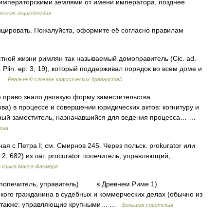
 императорскими землями от имени императора, позднее
еская энциклопедия
цировать. Пожалуйста, оформите её согласно правилам
ной жизни римлян так называемый домоправитель (Cic. ad.
, 16. Plin. ep. 3, 19), который поддерживал порядок во всем доме и
 …
Реальный словарь классических древностей
право знало двоякую форму заместительства
ова) в процессе и совершении юридических актов: когнитуру и
бный заместитель, назначавшийся для ведения процесса… …
рона
я с Петра I; см. Смирнов 245. Через польск. prokurator или
 2, 682) из лат. рrōсūrātоr попечитель, управляющий,
о языка Макса Фасмера
но попечитель, управитель) в Древнем Риме 1)
кого гражданина в судебных и коммерческих делах (обычно из
ии также: управляющие крупными… …
Большая советская