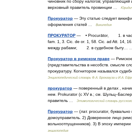
чиновник по сбору налогов; управляющий
верховный правитель провинции …
Юридич
Прокуратор
— Эту статью следует викифи
оформления статей …
Википедия
ПРОКУРАТОР
— • Procurātor, 1. в част
fam. 1, 3. Cic. de or. 1, 58. Cic. ad Att. 14
между рабами; 2. в судебном быту…
Прокуратор в римском праве
— Римское 
(представительства в несобств. смысле сл
прокуратуру. Когнитором назывался суде
Энциклопедический словарь Ф.А. Брокгауза и И.А. Еф
прокуратор
— поверенный в делах , начина
нем. Prokurator (с ХV в.; см. Шульц–Баслер
правитель …
Этимологический словарь русског
Прокуратор
— (лат. procurator, букваль
домоуправитель. 2) Доверенное лицо римс
вольноотпущенников). 3) В эпоху импер
энциклопедия