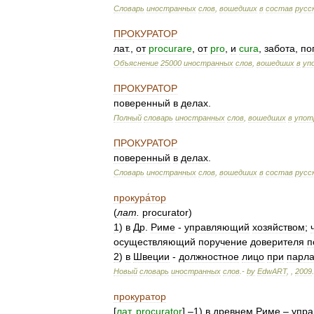
Словарь
иностранных
слов
,
вошедших
в
состав
русс
ПРОКУРАТОР
лат
.,
от
procurare
,
от
pro
,
и
cura
,
забота
,
по
Объяснение
25000
иностранных
слов
,
вошедших
в
уп
ПРОКУРАТОР
поверенный
в
делах
.
Полный
словарь
иностранных
слов
,
вошедших
в
упот
ПРОКУРАТОР
поверенный
в
делах
.
Словарь
иностранных
слов
,
вошедших
в
состав
русс
прокура́тор
(
лат
.
procurator
)
1
)
в
Др
.
Риме
-
управляющий
хозяйством
;
осуществляющий
поручение
доверителя
п
2
)
в
Швеции
-
должностное
лицо
при
парл
Новый
словарь
иностранных
слов
.-
by
EdwART
,
,
2009
.
прокуратор
[
лат
.
procurator
] –
1
)
в
древнем
Риме
–
упра