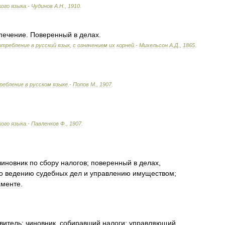
кого
языка
.-
Чудинов
А
.
Н
.
,
1910
.
печение
.
Поверенный
в
делах
.
отребление
в
русский
язык
,
с
означением
их
корней
.-
Михельсон
А
.
Д
.
,
1865
.
ребление
в
русском
языке
.-
Попов
М
.
,
1907
.
кого
языка
.-
Павленков
Ф
.
,
1907
.
чиновник
по
сбору
налогов
;
поверенный
в
делах
,
о
ведению
судебных
дел
и
управлению
имуществом
;
аменте
.
витель
;
чиновник
,
собиравший
налоги
;
управляющий