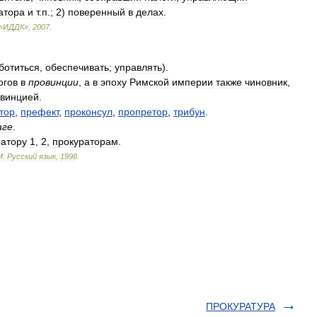
атора
и
т
.
п
.;
2
)
поверенный
в
делах
.
«
ИДДК
»
,
2007
.
ботиться
,
обеспечивать
;
управлять
).
огов
в
провинции
,
а
в
эпоху
Римской
империи
также
чиновник
,
винцией
.
тор
,
префект
,
проконсул
,
пропретор
,
трибун
.
аге
.
ратору
1
,
2
,
прокураторам
.
М:
Русский
язык
,
1998
.
ПРОКУРАТУРА