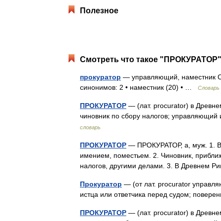
Полезное
Смотреть что такое "ПРОКУРАТОР" 
прокуратор
— управляющий, наместник Сл
синонимов: 2 • наместник (20) • …
Словарь
ПРОКУРАТОР
— (лат. procurator) в Древ
чиновник по сбору налогов; управляющи
словарь
ПРОКУРАТОР
— ПРОКУРАТОР, а, муж. 1. 
имением, поместьем. 2. Чиновник, прибли
налогов, другими делами. 3. В Древнем
Прокуратор
— (от лат. procurator управля
истца или ответчика перед судом; повер
ПРОКУРАТОР
— (лат. procurator) в Древ