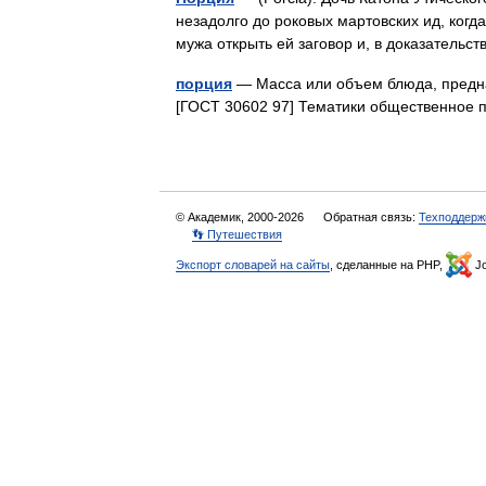
незадолго до роковых мартовских ид, когд
мужа открыть ей заговор и, в доказатель
порция
— Масса или объем блюда, предн
[ГОСТ 30602 97] Тематики общественное
© Академик, 2000-2026
Обратная связь:
Техподдерж
👣 Путешествия
Экспорт словарей на сайты
, сделанные на PHP,
Jo