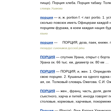
пище). Порция хлеба. Порция табаку. Тол
словарь Ушакова
порция
— и, ж. portion f. < лат. portio. 1.
сколько повозок иметь Офицерам каждой н
порциям фуража, в коем каждая нация б
языка
порция
— ПОРЦИЯ, доза, паек, книжн. по
тезаурус синонимов русской речи
ПОРЦИЯ
— спутник Урана, открыт с борта
Урана ок. 66 тыс. км, диаметр ок. 80 км 
ПОРЦИЯ
— ПОРЦИЯ, и, жен. 1. Определённ
свою порцию. 2. Кушанье на одного едока в
ая, ое. Толковый словарь Ожегова. С.И.
ПОРЦИЯ
— жен., франц. часть, доля, деля
съестного, харча и питей; иногда говорят
столовые, кормовые, харчевые, покорме
Порция
— (Porcia). Дочь Катона Утическо