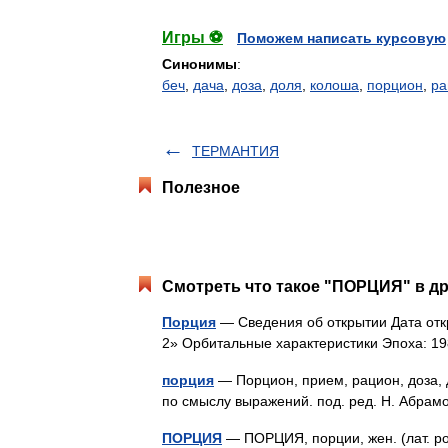
Игры ⚽
Поможем написать курсовую
Синонимы
:
беч
,
дача
,
доза
,
доля
,
колоша
,
порцион
,
ра
ТЕРМАНТИЯ
Полезное
Смотреть что такое "ПОРЦИЯ" в др
Порция
— Сведения об открытии Дата отк
2» Орбитальные характеристики Эпоха: 1
порция
— Порцион, прием, рацион, доза, д
по смыслу выражений. под. ред. Н. Абрам
ПОРЦИЯ
— ПОРЦИЯ, порции, жен. (лат. por