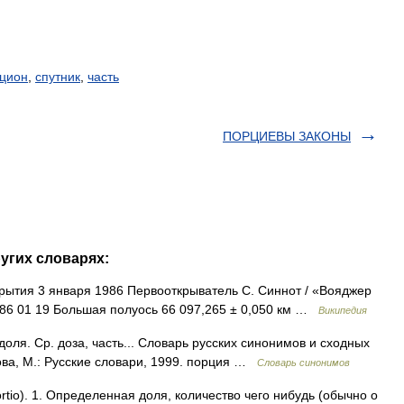
цион
,
спутник
,
часть
ПОРЦИЕВЫ ЗАКОНЫ
угих словарях:
рытия 3 января 1986 Первооткрыватель С. Синнот / «Вояджер
986 01 19 Большая полуось 66 097,265 ± 0,050 км …
Википедия
оля. Ср. доза, часть... Словарь русских синонимов и сходных
ова, М.: Русские словари, 1999. порция …
Словарь синонимов
tio). 1. Определенная доля, количество чего нибудь (обычно о