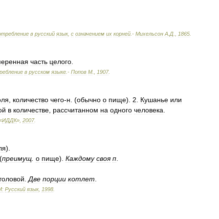
отребление
в
русский
язык
,
с
означением
их
корней
.-
Михельсон
А
.
Д
.
,
1865
.
меренная
часть
целого
.
ребление
в
русском
языке
.-
Попов
М
.
,
1907
.
оля
,
количество
чего
-
н
. (
обычно
о
пище
).
2
.
Кушанье
или
ой
в
количестве
,
рассчитанном
на
одного
человека
.
«
ИДДК
»
,
2007
.
ля
).
(
преимущ
.
о
пище
).
Каждому
своя
п
.
толовой
.
Две
порции
котлет
.
М:
Русский
язык
,
1998
.