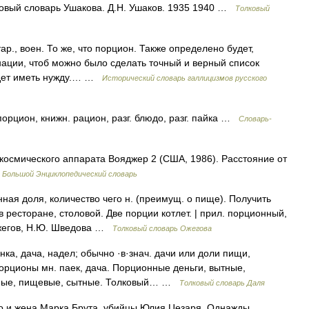
ковый словарь Ушакова. Д.Н. Ушаков. 1935 1940 …
Толковый
 устар., воен. То же, что порцион. Также определено будет,
ации, чтоб можно было сделать точный и верный список
удет иметь нужду.… …
Исторический словарь галлицизмов русского
рцион, книжн. рацион, разг. блюдо, разг. пайка …
Словарь-
 космического аппарата Вояджер 2 (США, 1986). Расстояние от
…
Большой Энциклопедический словарь
ая доля, количество чего н. (преимущ. о пище). Получить
 ресторане, столовой. Две порции котлет. | прил. порционный,
 Ожегов, Н.Ю. Шведова …
Толковый словарь Ожегова
нка, дача, надел; обычно ·в·знач. дачи или доли пищи,
 порционы мн. паек, дача. Порционные деньги, вытные,
жные, пищевые, сытные. Толковый… …
Толковый словарь Даля
го и жена Марка Брута, убийцы Юлия Цезаря. Однажды,