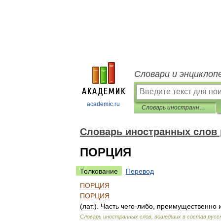
Словари и энциклоп
academic.ru
Словарь иностранных слов русского языка
Словарь иностранных слов 
ПОРЦИЯ
Толкование
Перевод
ПОРЦИЯ
ПОРЦИЯ
(
лат
.).
Часть
чего
-
либо
,
преимущественно
Словарь
иностранных
слов
,
вошедших
в
состав
русс