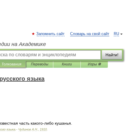
Запомнить сайт
Словарь на свой сайт
RU
едии на Академике
Найти!
Толкования
Переводы
Книги
Игры ⚽
русского языка
известная
часть
какого
-
либо
кушанья
.
кого
языка
.-
Чудинов
А
.
Н
.
,
1910
.