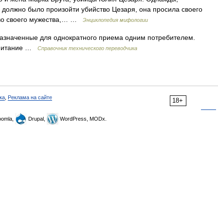
а должно было произойти убийство Цезаря, она просила своего
ство своего мужества,… …
Энциклопедия мифологии
азначенные для однократного приема одним потребителем.
 питание …
Справочник технического переводчика
ка
,
Реклама на сайте
18+
omla,
Drupal,
WordPress, MODx.