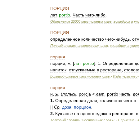
ПОРЦИЯ
лат
.
portio
.
Часть
чего
-
либо
.
Объяснение
25000
иностранных
слов
,
вошедших
в
уп
ПОРЦИЯ
определенное
количество
чего
-
нибудь
,
от
Полный
словарь
иностранных
слов
,
вошедших
в
упот
порция
порции
,
ж
. [
лат
.
portio
].
1
.
Определенная
д
напиток
,
отпускаемые
в
ресторане
,
столов
Большой
словарь
иностранных
слов
.-
Издательство
порция
и
,
ж
.
(
польск
.
porcja
<
лат
.
portio
часть
,
до
1
.
Определенная
доля
,
количество
чего
-
н
. 
||
Ср
.
доза
,
порцион
.
2
.
Кушанье
на
одного
едока
в
ресторане
,
с
Толковый
словарь
иностранных
слов
Л
.
П
.
Крысина
.-
.