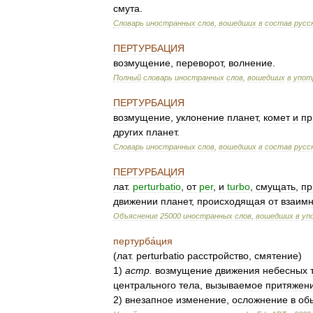
смута
.
Словарь
иностранных
слов
,
вошедших
в
состав
русс
ПЕРТУРБАЦИЯ
возмущение
,
переворот
,
волнение
.
Полный
словарь
иностранных
слов
,
вошедших
в
упот
ПЕРТУРБАЦИЯ
возмущение
,
уклонение
планет
,
комет
и
пр
других
планет
.
Словарь
иностранных
слов
,
вошедших
в
состав
русс
ПЕРТУРБАЦИЯ
лат
.
perturbatio
,
от
per
,
и
turbo
,
смущать
,
пр
движении
планет
,
происходящая
от
взаимн
Объяснение
25000
иностранных
слов
,
вошедших
в
уп
пертурба́ция
(
лат
.
perturbatio
расстройство
,
смятение
)
1
)
астр
.
возмущение
движения
небесных
центрального
тела
,
вызываемое
притяжен
2
)
внезапное
изменение
,
осложнение
в
об