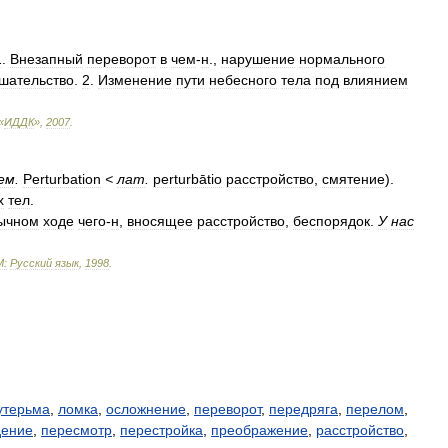
1
.
Внезапный
переворот
в
чем
-
н
.,
нарушение
нормального
шательство
.
2
.
Изменение
пути
небесного
тела
под
влиянием
«
ИДДК
»
,
2007
.
ем
.
Perturbation
<
лат
.
perturbātio
расстройство
,
смятение
).
х
тел
.
ычном
ходе
чего
-
н
,
вносящее
расстройство
,
беспорядок
.
У
нас
М:
Русский
язык
,
1998
.
утерьма
,
ломка
,
осложнение
,
переворот
,
передряга
,
перелом
,
дение
,
пересмотр
,
перестройка
,
преображение
,
расстройство
,