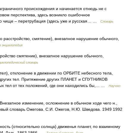
аграничного происхождения и начинается отнюдь не с
словом перспектива, здесь возникло ошибочное
ого чище – перетрубация (здесь уже и русская… …
Словарь
tio расстройство, смятение), внезапное нарушение обычного,
 энциклопедия
стройство смятение), внезапное нарушение обычного,
иклопедический словарь
ел), отклонение в движении по ОРБИТЕ небесного тела,
других тел. Притяжение других ПЛАНЕТ и СПУТНИКОВ
х тел от тех положений, где они находились бы,… …
Научно-
незапное изменение, осложнение в обычном ходе чего н.,
овый словарь Ожегова. С.И. Ожегов, Н.Ю. Шведова. 1949 1992
ность (относительно солнца) движенья планет, по взаимному
В.И. Даль. 1863 1866 …