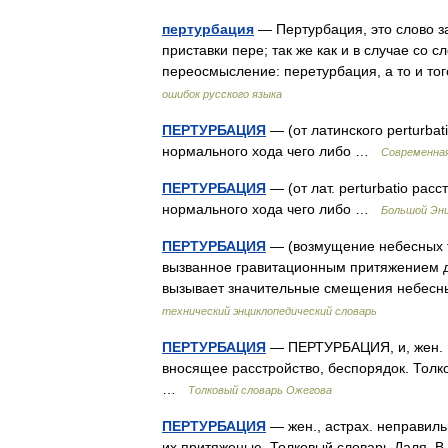
пертурбация
— Пертурбация, это слово з
приставки пере; так же как и в случае со 
переосмысление: перетурбация, а то и т
ошибок русского языка
ПЕРТУРБАЦИЯ
— (от латинского perturba
нормального хода чего либо …
Современная
ПЕРТУРБАЦИЯ
— (от лат. perturbatio рас
нормального хода чего либо …
Большой Энц
ПЕРТУРБАЦИЯ
— (возмущение небесных т
вызванное гравитационным притяжением 
вызывает значительные смещения небесны
технический энциклопедический словарь
ПЕРТУРБАЦИЯ
— ПЕРТУРБАЦИЯ, и, жен. В
вносящее расстройство, беспорядок. Толк
…
Толковый словарь Ожегова
ПЕРТУРБАЦИЯ
— жен., астрах. неправиль
их притяженью. Толковый словарь Даля. 