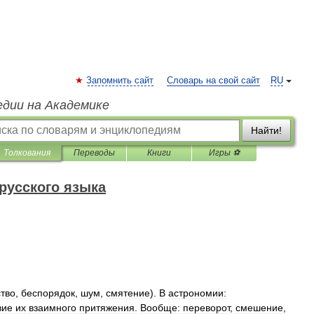
Запомнить сайт
Словарь на свой сайт
RU
едии на Академике
Найти!
Толкования
Переводы
Книги
Игры ⚽
русского языка
тво
,
беспорядок
,
шум
,
смятение
).
В
астрономии:
вие
их
взаимного
притяжения
.
Вообще:
переворот
,
смешение
,