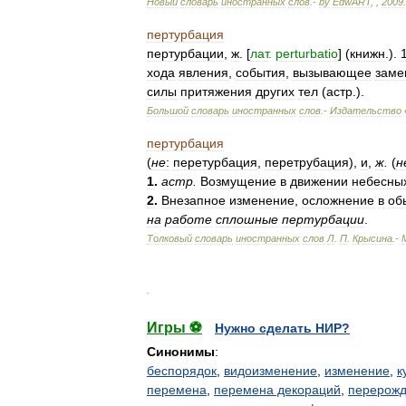
Новый
словарь
иностранных
слов
.-
by
EdwART
,
,
2009
.
пертурбация
пертурбации
,
ж
. [
лат
.
perturbatio
] (
книжн
.).
хода
явления
,
события
,
вызывающее
заме
силы
притяжения
других
тел
(
астр
.).
Большой
словарь
иностранных
слов
.-
Издательство
пертурбация
(
не
:
перетурбация
,
перетрубация
),
и
,
ж
.
(
н
1
.
астр
.
Возмущение
в
движении
небесны
2
.
Внезапное
изменение
,
осложнение
в
об
на
работе
сплошные
пертурбации
.
Толковый
словарь
иностранных
слов
Л
.
П
.
Крысина
.-
.
Игры ⚽
Нужно сделать НИР?
Синонимы
:
беспорядок
,
видоизменение
,
изменение
,
к
перемена
,
перемена декораций
,
перерож