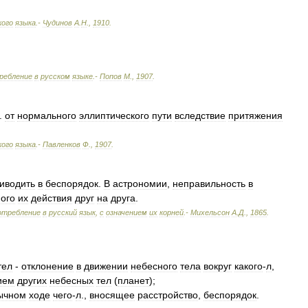
кого
языка
.-
Чудинов
А
.
Н
.
,
1910
.
ребление
в
русском
языке
.-
Попов
М
.
,
1907
.
.
от
нормального
эллиптического
пути
вследствие
притяжения
кого
языка
.-
Павленков
Ф
.
,
1907
.
иводить
в
беспорядок
.
В
астрономии
,
неправильность
в
ого
их
действия
друг
на
друга
.
отребление
в
русский
язык
,
с
означением
их
корней
.-
Михельсон
А
.
Д
.
,
1865
.
тел
-
отклонение
в
движении
небесного
тела
вокруг
какого
-
л
,
ием
других
небесных
тел
(
планет
);
ычном
ходе
чего
-
л
.,
вносящее
расстройство
,
беспорядок
.