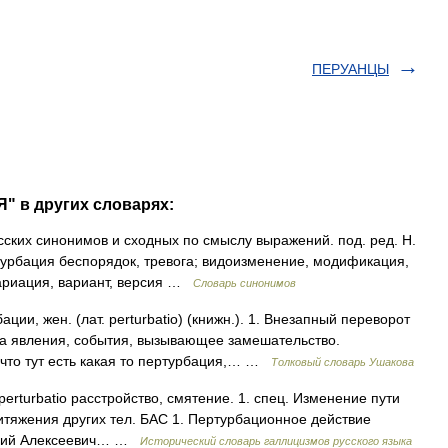
ПЕРУАНЦЫ
" в других словарях:
сских синонимов и сходных по смыслу выражений. под. ред. Н.
ртурбация беспорядок, тревога; видоизменение, модификация,
ариация, вариант, версия …
Словарь синонимов
и, жен. (лат. perturbatio) (книжн.). 1. Внезапный переворот
да явления, события, вызывающее замешательство.
, что тут есть какая то пертурбация,… …
Толковый словарь Ушакова
т. perturbatio расстройство, смятение. 1. спец. Изменение пути
итяжения других тел. БАС 1. Пертурбационное действие
ферий Алексеевич… …
Исторический словарь галлицизмов русского языка