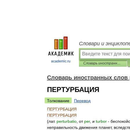
Словари и энциклоп
academic.ru
Словарь иностранных слов русского языка
Словарь иностранных слов 
ПЕРТУРБАЦИЯ
Толкование
Перевод
ПЕРТУРБАЦИЯ
ПЕРТУРБАЦИЯ
(
лат
.
perturbatio
,
от
per
,
и
turbor
-
беспокойс
неправильность
движения
планет
,
вследст