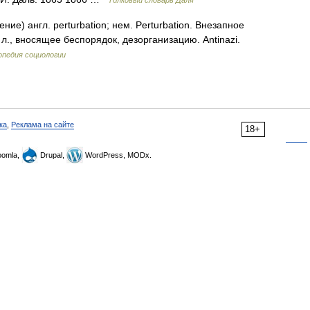
Толковый словарь Даля
тение) англ. perturbation; нем. Perturbation. Внезапное
л., вносящее беспорядок, дезорганизацию. Antinazi.
опедия социологии
ка
,
Реклама на сайте
18+
omla,
Drupal,
WordPress, MODx.