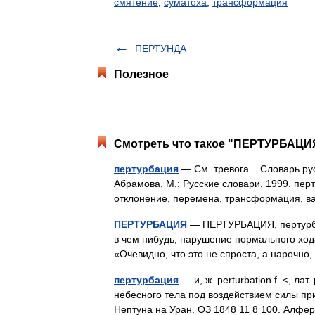
смятение
,
суматоха
,
трансформация
ПЕРТУНДА
Полезное
Смотреть что такое "ПЕРТУРБАЦИЯ
пертурбация
— См. тревога... Словарь ру
Абрамова, М.: Русские словари, 1999. пе
отклонение, перемена, трансформация, в
ПЕРТУРБАЦИЯ
— ПЕРТУРБАЦИЯ, пертурбаци
в чем нибудь, нарушение нормального хо
«Очевидно, что это не спроста, а нарочно
пертурбация
— и, ж. perturbation f. <, ла
небесного тела под воздействием силы пр
Нептуна на Уран. ОЗ 1848 11 8 100. Ал