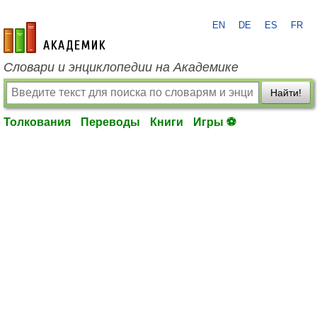
EN
DE
ES
FR
academic.ru
Словари и энциклопедии на Академике
Найти!
Толкования
Переводы
Книги
Игры ⚽