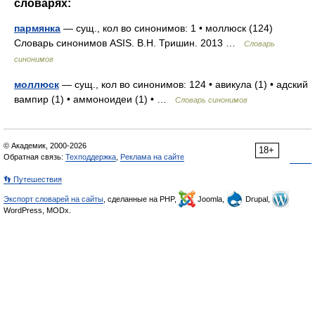
словарях:
пармянка
— сущ., кол во синонимов: 1 • моллюск (124)
Словарь синонимов ASIS. В.Н. Тришин. 2013 …
Словарь
синонимов
моллюск
— сущ., кол во синонимов: 124 • авикула (1) • адский
вампир (1) • аммоноидеи (1) • …
Словарь синонимов
© Академик, 2000-2026
18+
Обратная связь:
Техподдержка
,
Реклама на сайте
👣 Путешествия
Экспорт словарей на сайты
, сделанные на PHP,
Joomla,
Drupal,
WordPress, MODx.